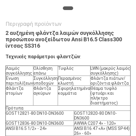
Περιγραφή προϊόντων
2 αυξημένη φλάντζα λαιμών συγκόλλησης
προσώπου ανοξείδωτου Ansi B16.5 Class300
ίντσας SS316
Τεχνικές παράμετροι φλαντζών
:
Λαιμός
Ολίσθηση
Τυφλός
LWN (μακρύς λαιμός
συγκόλλησης
επάνω
συγκόλλησης)
Ένωση
Συγκόλληση
Περασμένος
Φλάντζα πιάτων/
περιτυλίξεων
υποδοχών
κλωστή
οριζόντια φλάντζα
Φλάντζα
Φλάντζα
Σφυρηλατημένα
Θέαμα τυφλό
στομίων
αγκύρων
κομμάτια
(φτυάρι και
πλήκτρο
διαστήματος)
Πρότυπα
GOST12821-80 DN10-DN3600
GOST12820-80 DN10-
DN3600
GOST12836-80 DN10-DN3600
AWWA C207 4» - 120»
ANSI B16.5 1/2» - 24»
ANSI B16.47 «Α» (MSS SP44)
26» - 60»