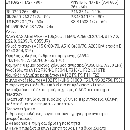
En1092-1 1/2» - 80»
ANSI B16.47 «Β» (API 605)
26» - 60»
BS 3293 26» - 48»
B16.36 1» - 120»
DIN2630-2637 1/2» - 80»
BS4504 1/2» - 80»
JIS B2220 1/2» - 60»
KS B1503 1/2» - 60»
API 590/B16.48 1/2» - 24»
Υλικό
ΧΆΛΥΒΑΣ ΆΝΘΡΑΚΑ (A105,20#, 16MN, A266 CL2/CL4, ST37.2,
C22.8, S235JR, S355JR)
Υλικό πιάτων (A515 Gr60/70, A516 Gr60/70, A285GrA επειδή Γ,
A240 304/316)
Υψηλός χάλυβας άνθρακα παραγωγής (A694
F42/F46/F52/F56/F60/F65/F70)
Χαμηλής θερμοκρασίας χάλυβας άνθρακα (A350 LF2, A350 LF3)
Ανοξείδωτο (A182 F304/L, F304H, F316/L, F321,316Ti)
Χαμηλός χάλυβας κραμάτων (A182 F5, F9, F11, F22)
Διπλό ανοξείδωτο (A182 F51/UNS 31803, F53/UNS 32750, F55)
Διαφανές αντιοξειδωτικό έλαιο επιφάνειας, κίτρινο
αντιοξειδωτικό έλαιο, μαύρο χρώμα, ή ACC. στο αίτημα
πελατών
Πλαστική ταινία συσκευασίας, ξύλινες περιπτώσεις, ξύλινη
παλέτα ή με το αίτημα των πελατών
Πλεονεκτήματα
1. Άμεσες πωλήσεις εργοστασίων - γρήγορη ικανότητα
ανεφοδιασμού
2.Reasonable τιμή και άριστη ποιότητα
3.Have η παράκτια επιχείρησή τους με τα δικαιώματα