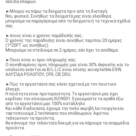
σελίδα επαφών.
►
Μπορώ να πάρω τα δείγματα πριν από τη διαταγή;
Ναι, φυσικά. Συνήθως τα δείγματά μας είναι ελεύθερα.
μπορούμε να παραγάγουμε από τα δείγματα ή τα τεχνικά σχέδιά
σας.
►
ποιος είναι ο χρόνος παράδοσής σας;
Ο χρόνος της παράδοσης είναι συνήθως περίπου 20 ημέρες
(1*20FT ως συνήθως).
Μπορούμε να στείλουμε σε 2 ημέρες, εάν έχει το απόθεμα.
►
Ποιοι είναι οι όροι πληρωμής σας;
Ο συνηθισμένος όρος πληρωμής μας είναι 30% deposite, και το
υπόλοιπο ενάντια σε B/L.L/C είναι επίσης acceptatble.EXW,
ΑΛΥΣΊΔΑ ΡΟΛΟΓΙΟΎ, CFR, CIF, DDU.
►
Πώς το εργοστάσιό σας κάνει σχετικά με τον ποιοτικό
έλεγχο;
Η ποιότητα είναι προτεραιότητα. Το εργοστάσιό μας έχει
κερδίσει την επικύρωση ISO9001. Εγγυώμαστε τα αγαθά έξω
από το εργοστάσιό μας 100% κατάλληλο.
Και κάθε διαδικασία, έχουμε την πολύ ακριβή λειτουργία και
τακτοποιούμε 2 techinians που επιθεωρούν. Αφότου
τελειώνουν τα προϊόντα,
θα κάνουμε την τελευταία δοκιμή για να πάρουμε τα αναρμόδια
προϊόντα