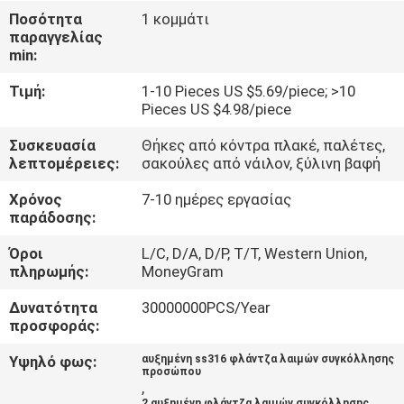
ΜΕ
Ποσότητα
1 κομμάτι
παραγγελίας
ΕΜΆΣ
min:
Τιμή:
1-10 Pieces US $5.69/piece; >10
ΓΎΡΟΣ
Pieces US $4.98/piece
ΕΡΓΟΣΤΑΣΊΩΝ
Συσκευασία
Θήκες από κόντρα πλακέ, παλέτες,
λεπτομέρειες:
σακούλες από νάιλον, ξύλινη βαφή
ΠΟΙΟΤΙΚΌΣ
Χρόνος
7-10 ημέρες εργασίας
ΈΛΕΓΧΟΣ
παράδοσης:
Όροι
L/C, D/A, D/P, T/T, Western Union,
πληρωμής:
MoneyGram
ΕΠΑΦΉ
Δυνατότητα
30000000PCS/Year
προσφοράς:
ΝΈΑ
Υψηλό φως:
αυξημένη ss316 φλάντζα λαιμών συγκόλλησης
προσώπου
ΌΛΕΣ
,
2 αυξημένη φλάντζα λαιμών συγκόλλησης