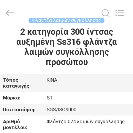
Fittings
Group
Co.,
Ltd..
All
Φλάντζα λαιμών συγκόλλησης
Rights
Reserved.
Developed
2 κατηγορία 300 ίντσας
ΑΡΧΙΚΉ
by
ECER
αυξημένη Ss316 φλάντζα
ΣΕΛΊΔΑ
λαιμών συγκόλλησης
ΠΡΟΪΌΝΤΑ
προσώπου
ΒΊΝΤΕΟ
Τόπος
ΚΙΝΑ
καταγωγής:
ΕΜΦΆΝΙΣΗ
Μάρκα:
ST
VR
Πιστοποίηση:
SGS/ISO9000
Αριθμό
Φλάντζα 024 λαιμών συγκόλλησης
ΣΧΕΤΙΚΆ
μοντέλου: