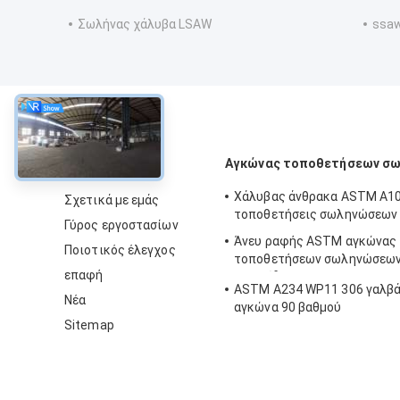
Σωλήνας χάλυβα LSAW
ssaw
περίπου
Αγκώνας τοποθετήσεων σ
Χάλυβας άνθρακα ASTM A10
Σχετικά με εμάς
τοποθετήσεις σωληνώσεων
Γύρος εργοστασίων
Άνευ ραφής ASTM αγκώνας
Ποιοτικός έλεγχος
τοποθετήσεων σωληνώσεω
επαφή
ανοξείδωτου
ASTM A234 WP11 306 γαλβά
Νέα
αγκώνα 90 βαθμού
Sitemap