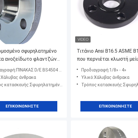
μοσμένο σφυρηλατημένο
Τιτάνιο Ansi B16.5 ASME B
α ανοξείδωτο φλαντζών
που περνιέται κλωστή με
ν που περνιέται κλωστή
της φλάντζας γύρω από τ
αγραφή:ΠΊΝΑΚΑΣ D/E BS4504 BS10
Προδιαγραφή:1/8» - 4»
:Χάλυβας άνθρακα
Υλικό:Χάλυβας άνθρακα
 κατασκευής:Σφυρηλατημένο κομμάτι
Τρόπος κατασκευής:Σφυρηλατημέν
ΕΠΙΚΟΙΝΩΝΉΣΤΕ
ΕΠΙΚΟΙΝΩΝΉΣΤΕ