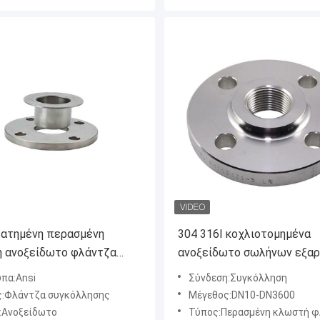
ατημένη περασμένη
304 316l κοχλιοτομημένα
 ανοξείδωτο φλάντζα
ανοξείδωτο σωλήνων εξα
SME B16.5 σωλήνων
CL 600 ΓΦ φλαντζών
πα:Ansi
Σύνδεση:Συγκόλληση
ων άνθρακα ΓΦ RF
σφυρηλατημένα Astm
:Φλάντζα συγκόλλησης
Μέγεθος:DN10-DN3600
ή
:Ανοξείδωτο
Τύπος:Περασμένη κλωστή φλάντζα