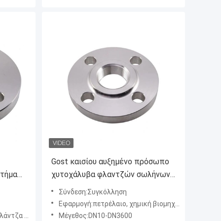
Gost καισίου αυξημένο πρόσωπο
ρτήματα
χυτοχάλυβα φλαντζών σωλήνων
CL 300 περασμένο κλωστή
Σύνδεση:Συγκόλληση
Εφαρμογή:πετρέλαιο, χημική βιομηχανία
 σωλήνων
Μέγεθος:DN10-DN3600