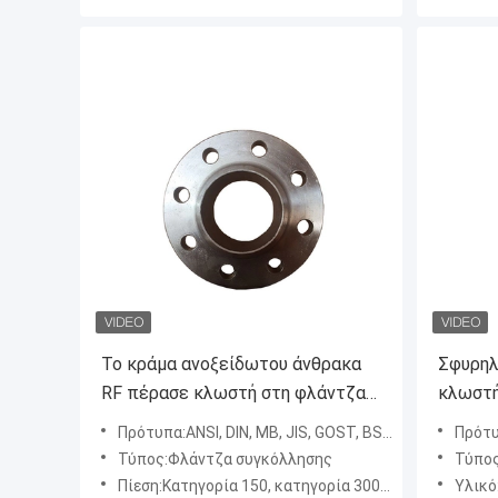
Το κράμα ανοξείδωτου άνθρακα
Σφυρηλ
RF πέρασε κλωστή στη φλάντζα
κλωστή
ASTM A694 F60 σωλήνων λαιμών
A105 A
Πρότυπα:ANSI, DIN, ΜΒ, JIS, GOST, BSW
Πρότυ
συγκόλλησης
κραμάτ
Τύπος:Φλάντζα συγκόλλησης
Τύπος
υποδοχ
Πίεση:Κατηγορία 150, κατηγορία 300, κατηγορία 600, Class900
Υλικό