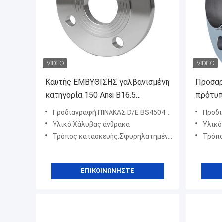
Καυτής ΕΜΒΥΘΙΣΗΣ γαλβανισμένη
Προσαρ
κατηγορία 150 Ansi B16.5
πρότυπ
φλαντζών σωλήνων άνθρακα
σωλήνω
Προδιαγραφή:ΠΊΝΑΚΑΣ D/E BS4504 BS10
Προδι
περασμένη κλωστή ανοξείδωτο
Υλικό:Χάλυβας άνθρακα
Υλικό
Τρόπος κατασκευής:Σφυρηλατημένο κομμάτι
Τρόπος
ΕΠΙΚΟΙΝΩΝΉΣΤΕ