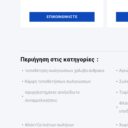
ΕΠΙΚΟΙΝΩΝΉΣΤΕ
Περιήγηση στις κατηγορίες：
τοποθέτηση σωληνώσεων χάλυβα άνθρακα
Αγκ
Κάμψη τοποθετήσεων σωληνώσεων
Σωλή
σφυρηλατημένες ανοξείδωτο
Τυφλ
συναρμολογήσεις
Φλά
υπο
Φλάντζα πιάτων σωλήνων
Χωρί