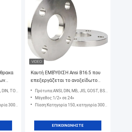
νθρακα
Καυτή ΕΜΒΎΘΙΣΗ Ansi B16.5 που
νων
επεξεργάζεται το ανοξείδωτο
ή
304 στη μηχανή μερών περασμένη
IN, ΤΟ EN
Πρότυπα:ANSI, DIN, ΜΒ, JIS, GOST, BSW
κλωστή φλάντζα σωλήνων 8
Μέγεθος:1/2» σε 24»
ίντσα
600, Class900
Πίεση:Κατηγορία 150, κατηγορία 300, κατηγορία 600, Class900
ΕΠΙΚΟΙΝΩΝΉΣΤΕ