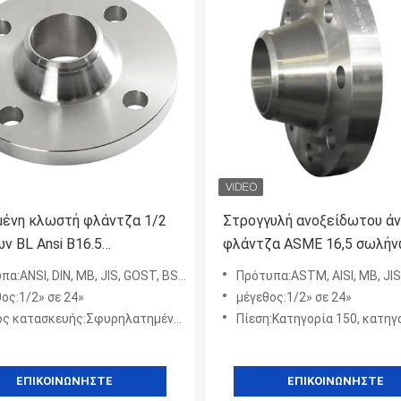
ένη κλωστή φλάντζα 1/2
Στρογγυλή ανοξείδωτου ά
ν BL Ansi B16.5
φλάντζα ASME 16,5 σωλή
δωτο» σε 24»
χάλυβα περασμένη κλωστ
α:ANSI, DIN, ΜΒ, JIS, GOST, BSW
Πρότυπα:ASTM, AISI, ΜΒ, JIS, D
ος:1/2» σε 24»
μέγεθος:1/2» σε 24»
 κατασκευής:Σφυρηλατημένο κομμάτι
Πίεση:Κατηγορία 150, κατηγορία 300, κατηγορία 
ΕΠΙΚΟΙΝΩΝΉΣΤΕ
ΕΠΙΚΟΙΝΩΝΉΣΤΕ