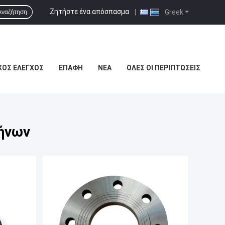
Ζητήστε ένα απόσπασμα
|
Greek
Αναζήτηση
ΚΌΣ ΈΛΕΓΧΟΣ
ΕΠΑΦΉ
ΝΈΑ
ΌΛΕΣ ΟΙ ΠΕΡΙΠΤΏΣΕΙΣ
ήνων