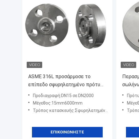
ASME 316L προσάρμοσε το
Περασμ
επίπεδο σφυρηλατημένο πρότυπα
σωλήνω
ανοξείδωτο φλαντζών λαιμών
ανοξεί
Προδιαγραφή:DN15 σε DN2000
Πρότυπ
συγκόλλησης που περάστηκε
Μέγεθος:15mm6000mm
Μέγεθ
κλωστή
Τρόπος κατασκευής:Σφυρηλατημένο κομμάτι
Τρόπος
ΕΠΙΚΟΙΝΩΝΉΣΤΕ