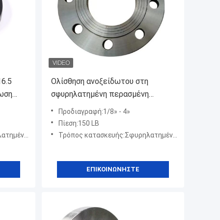
16.5
Ολίσθηση ανοξείδωτου στη
ίωση
σφυρηλατημένη περασμένη
η μορφή
κλωστή θέαμα φλάντζα ASTM
Προδιαγραφή:1/8» - 4»
A694 F60 RF σωλήνων
Πίεση:150 LB
ο κομμάτι
Τρόπος κατασκευής:Σφυρηλατημένο κομμάτι
ΕΠΙΚΟΙΝΩΝΉΣΤΕ