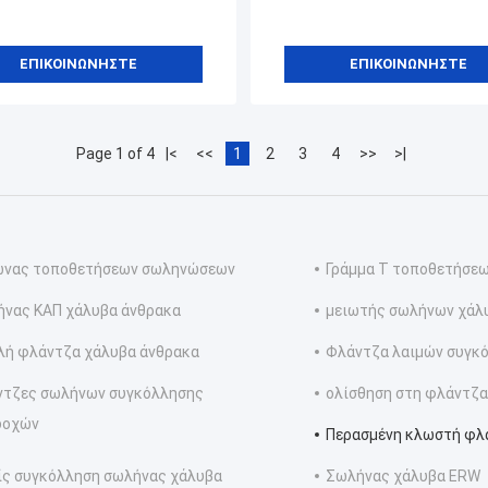
ΕΠΙΚΟΙΝΩΝΉΣΤΕ
ΕΠΙΚΟΙΝΩΝΉΣΤΕ
Page 1 of 4
|<
<<
1
2
3
4
>>
>|
ώνας τοποθετήσεων σωληνώσεων
Γράμμα Τ τοποθετήσε
νας ΚΑΠ χάλυβα άνθρακα
μειωτής σωλήνων χάλ
ή φλάντζα χάλυβα άνθρακα
Φλάντζα λαιμών συγκ
ντζες σωλήνων συγκόλλησης
ολίσθηση στη φλάντζα
δοχών
Περασμένη κλωστή φλ
ς συγκόλληση σωλήνας χάλυβα
Σωλήνας χάλυβα ERW