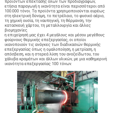
προϊόντων επέκτασης όλων των προδιαγραφών,
ΜΕ
ετήσια παραγωγή η ικανότητα είναι περισσότεροι από
ΕΜΆΣ
100.000 τόνοι. Τα προϊόντα χρησιμοποιούνται ευρέως
στη ηλεκτρική δύναμη, το πετρέλαιο, το φυσικό αέριο,
τη χημική ουσία, τη ναυπηγική, τη θέρμανση, την
κατασκευή χάρτου, τη μεταλλουργία και άλλες
ΓΎΡΟΣ
βιομηχανίες.
η επιχείρησή μας έχει 4 μεγάλους και μέσου μεγέθους
ΕΡΓΟΣΤΑΣΊΩΝ
φούρνους θερμικής επεξεργασίας, οι οποίοι
ικανοποιούν τις ανάγκες των διαδικασιών θερμικής
επεξεργασίας όπως η ομαλοποίηση, η μετρίαση, η
ΠΟΙΟΤΙΚΌΣ
απόσβεση, και η στερεά λύση του ανοξείδωτου, του
χάλυβα κραμάτων και άλλων υλικών, με μια καθημερινή
ΈΛΕΓΧΟΣ
ικανότητα επεξεργασίας 100 τόνων.
ΕΠΑΦΉ
ΝΈΑ
ΌΛΕΣ