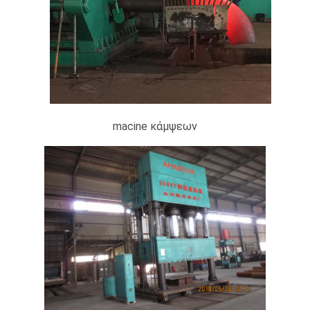
macine κάμψεων