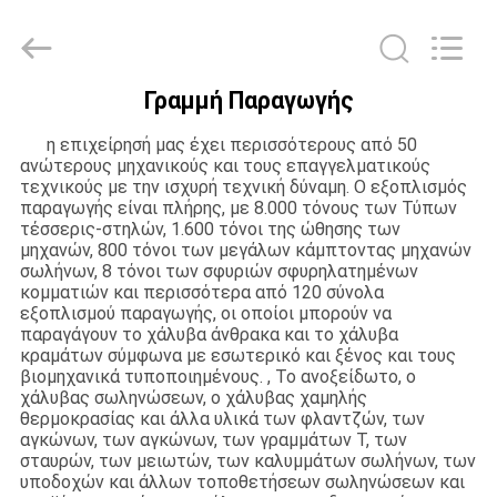
Fittings
Group
Co.,
Ltd..
All
Rights
Γραμμή Παραγωγής
Reserved.
ΑΡΧΙΚΉ
Developed
by
ECER
η επιχείρησή μας έχει περισσότερους από 50
ΣΕΛΊΔΑ
ανώτερους μηχανικούς και τους επαγγελματικούς
τεχνικούς με την ισχυρή τεχνική δύναμη. Ο εξοπλισμός
παραγωγής είναι πλήρης, με 8.000 τόνους των Τύπων
ΠΡΟΪΌΝΤΑ
τέσσερις-στηλών, 1.600 τόνοι της ώθησης των
μηχανών, 800 τόνοι των μεγάλων κάμπτοντας μηχανών
σωλήνων, 8 τόνοι των σφυριών σφυρηλατημένων
ΒΊΝΤΕΟ
κομματιών και περισσότερα από 120 σύνολα
εξοπλισμού παραγωγής, οι οποίοι μπορούν να
παραγάγουν το χάλυβα άνθρακα και το χάλυβα
κραμάτων σύμφωνα με εσωτερικό και ξένος και τους
ΕΜΦΆΝΙΣΗ
βιομηχανικά τυποποιημένους. , Το ανοξείδωτο, ο
χάλυβας σωληνώσεων, ο χάλυβας χαμηλής
VR
θερμοκρασίας και άλλα υλικά των φλαντζών, των
αγκώνων, των αγκώνων, των γραμμάτων Τ, των
σταυρών, των μειωτών, των καλυμμάτων σωλήνων, των
ΣΧΕΤΙΚΆ
υποδοχών και άλλων τοποθετήσεων σωληνώσεων και