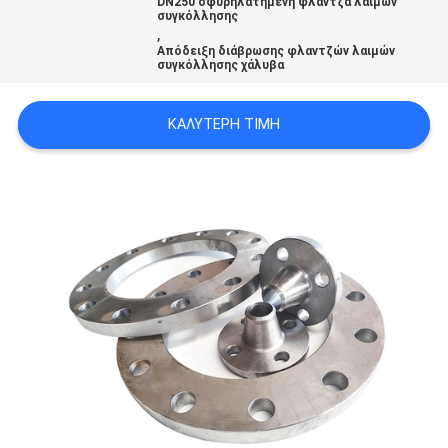
DN250 σφυρηλατημένη φλάντζα λαιμών
ΟΙ
συγκόλλησης
,
ΠΕΡΙΠΤΏΣΕΙΣ
Απόδειξη διάβρωσης φλαντζών λαιμών
συγκόλλησης χάλυβα
SITEMAP
ΚΑΛΎΤΕΡΗ ΤΙΜΉ
ΠΟΛΙΤΙΚΉ
ΑΠΟΡΡΉΤΟΥ