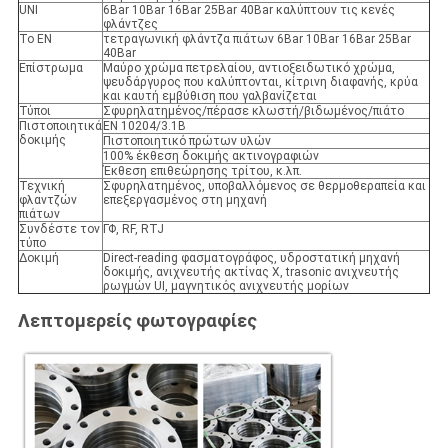
UNI
6Bar 10Bar 16Bar 25Bar 40Bar καλύπτουν τις κενές
φλάντζες
Το EN
τετραγωνική φλάντζα πιάτων 6Bar 10Bar 16Bar 25Bar
40Bar
Επίστρωμα
Μαύρο χρώμα πετρελαίου, αντιοξειδωτικό χρώμα,
ψευδάργυρος που καλύπτονται, κίτρινη διαφανής, κρύα
και καυτή εμβύθιση που γαλβανίζεται
Τύποι
Σφυρηλατημένος/πέρασε κλωστή/βιδωμένος/πιάτο
Πιστοποιητικά
EN 10204/3.1B
δοκιμής
Πιστοποιητικό πρώτων υλών
100% έκθεση δοκιμής ακτινογραφιών
Έκθεση επιθεώρησης τρίτου, κ.λπ.
Τεχνική
Σφυρηλατημένος, υποβαλλόμενος σε θερμοθεραπεία και
φλαντζών
επεξεργασμένος στη μηχανή
πιάτων
Συνδέστε τον
ΓΦ, RF, RTJ
τύπο
Δοκιμή
Direct-reading φασματογράφος, υδροστατική μηχανή
δοκιμής, ανιχνευτής ακτίνας X, trasonic ανιχνευτής
ρωγμών UI, μαγνητικός ανιχνευτής μορίων
Λεπτομερείς φωτογραφίες