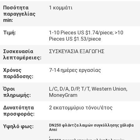
ΜΕ
Ποσότητα
1 κομμάτι
ΕΜΆΣ
παραγγελίας
min:
Τιμή:
1-10 Pieces US $1.74/piece; >10
ΓΎΡΟΣ
Pieces US $1.53/piece
ΕΡΓΟΣΤΑΣΊΩΝ
Συσκευασία
ΣΥΣΚΕΥΑΣΙΑ ΕΞΑΓΩΓΗΣ
λεπτομέρειες:
ΠΟΙΟΤΙΚΌΣ
Χρόνος
7-14 ημέρες εργασίας
ΈΛΕΓΧΟΣ
παράδοσης:
Όροι
L/C, D/A, D/P, T/T, Western Union,
ΕΠΑΦΉ
πληρωμής:
MoneyGram
Δυνατότητα
2 εκατομμύριο τόνοι/έτος
προσφοράς:
ΝΈΑ
Υψηλό φως:
DN250 φλάντζα λαιμών συγκόλλησης χάλυβα
Ansi
ΌΛΕΣ
,