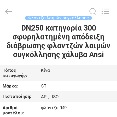
Fittings
Group
Co.,
Ltd..
All
Φλάντζα λαιμών συγκόλλησης
Rights
Reserved.
Developed
DN250 κατηγορία 300
ΑΡΧΙΚΉ
by
ECER
σφυρηλατημένη απόδειξη
ΣΕΛΊΔΑ
διάβρωσης φλαντζών λαιμών
ΠΡΟΪΌΝΤΑ
συγκόλλησης χάλυβα Ansi
ΒΊΝΤΕΟ
Τόπος
Κίνα
καταγωγής:
ΕΜΦΆΝΙΣΗ
Μάρκα:
ST
VR
Πιστοποίηση:
API、ISO
Αριθμό
φλάντζα 049
ΣΧΕΤΙΚΆ
μοντέλου: