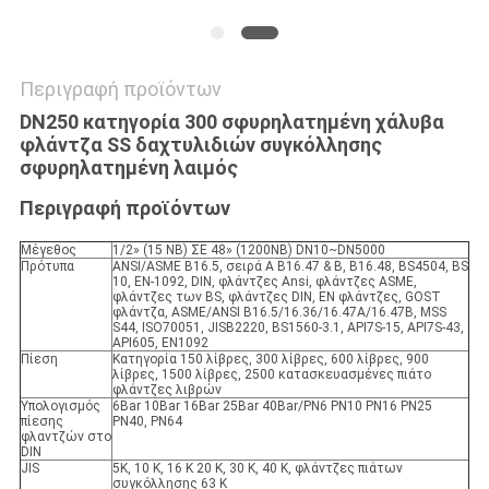
Περιγραφή προϊόντων
DN250 κατηγορία 300 σφυρηλατημένη χάλυβα
φλάντζα SS δαχτυλιδιών συγκόλλησης
σφυρηλατημένη λαιμός
Περιγραφή προϊόντων
Μέγεθος
1/2» (15 NB) ΣΕ 48» (1200NB) DN10~DN5000
Πρότυπα
ANSI/ASME B16.5, σειρά Α B16.47 & Β, B16.48, BS4504, BS
10, EN-1092, DIN, φλάντζες Ansi, φλάντζες ASME,
φλάντζες των BS, φλάντζες DIN, EN φλάντζες, GOST
φλάντζα, ASME/ANSI B16.5/16.36/16.47A/16.47B, MSS
S44, ISO70051, JISB2220, BS1560-3.1, API7S-15, API7S-43,
API605, EN1092
Πίεση
Κατηγορία 150 λίβρες, 300 λίβρες, 600 λίβρες, 900
λίβρες, 1500 λίβρες, 2500 κατασκευασμένες πιάτο
φλάντζες λιβρών
Υπολογισμός
6Bar 10Bar 16Bar 25Bar 40Bar/PN6 PN10 PN16 PN25
πίεσης
PN40, PN64
φλαντζών στο
DIN
JIS
5K, 10 Κ, 16 Κ 20 Κ, 30 Κ, 40 Κ, φλάντζες πιάτων
συγκόλλησης 63 Κ