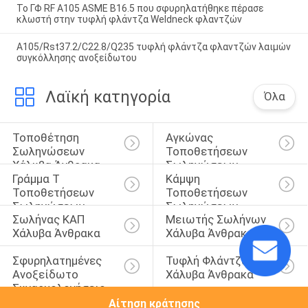
Το ΓΦ RF A105 ASME B16.5 που σφυρηλατήθηκε πέρασε
κλωστή στην τυφλή φλάντζα Weldneck φλαντζών
A105/Rst37.2/C22.8/Q235 τυφλή φλάντζα φλαντζών λαιμών
συγκόλλησης ανοξείδωτου
Λαϊκή κατηγορία
Όλα
Τοποθέτηση 
Αγκώνας 
Σωληνώσεων 
Τοποθετήσεων 
Χάλυβα Άνθρακα
Σωληνώσεων
Γράμμα Τ 
Κάμψη 
Τοποθετήσεων 
Τοποθετήσεων 
Σωληνώσεων
Σωληνώσεων
Σωλήνας ΚΑΠ 
Μειωτής Σωλήνων 
Χάλυβα Άνθρακα
Χάλυβα Άνθρακα
Σφυρηλατημένες 
Τυφλή Φλάντζα 
Ανοξείδωτο 
Χάλυβα Άνθρακα
Συναρμολογήσεις
Αίτηση κράτησης