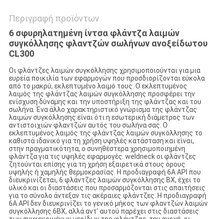
Περιγραφή προϊόντων
6 σφυρηλατημένη ίντσα φλάντζα λαιμών
συγκόλλησης φλαντζών σωλήνων ανοξείδωτου
CL300
Οι φλάντζες λαιμών συγκόλλησης χρησιμοποιούνται για μια
ευρεία ποικιλία των εφαρμογών που προσδιορίζονται εύκολα
από το μακρύ, εκλεπτυμένο λαιμό τους. Ο εκλεπτυμένος
λαιμός της φλάντζας λαιμών συγκόλλησης προσφέρει την
ενίσχυση δύναμης και την υποστήριξη της φλάντζας και του
σωλήνα. Ένα άλλο χαρακτηριστικό γνώρισμα της φλάντζας
λαιμών συγκόλλησης είναι ότι η εσωτερική διάμετρος των
αντιστοιχιών φλαντζών αυτός του σωλήνα σας. Ο
εκλεπτυμένος λαιμός της φλάντζας λαιμών συγκόλλησης το
καθιστά ιδανικό για τη χρήση υψηλές κατάσταση και είναι,
στην πραγματικότητα, ο συνηθέστερα χρησιμοποιημένη
φλάντζα για τις υψηλές εφαρμογές. weldneck οι φλάντζες
ζητούνται επίσης για τη χρήση εξαιρετικά στους όρους
υψηλής ή χαμηλής θερμοκρασίας. Η προδιαγραφή 6A API που
διευκρινίζεται, 6 φλάντζες λαιμών συγκόλλησης BX, έχει το
υλικό και οι διαστάσεις που προσαρμόζονται στις απαιτήσεις
για το σύνολο άντεξαν τις ακέραιες φλάντζες. Η προδιαγραφή
6A API δεν διευκρινίζει το γενικό μήκος των φλαντζών λαιμών
συγκόλλησης 6BX, αλλά αντ' αυτού παρέχει στις διαστάσεις