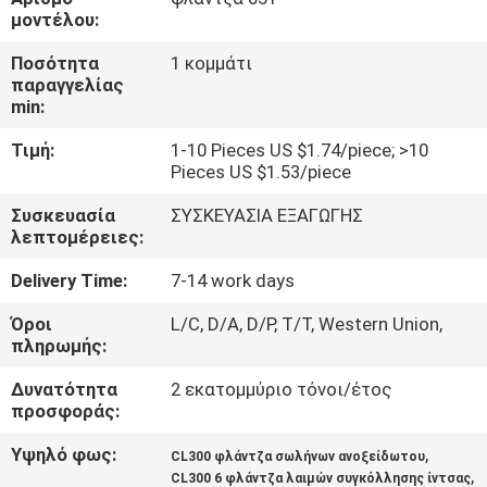
ΜΕ
μοντέλου:
ΕΜΆΣ
Ποσότητα
1 κομμάτι
παραγγελίας
min:
ΓΎΡΟΣ
Τιμή:
1-10 Pieces US $1.74/piece; >10
ΕΡΓΟΣΤΑΣΊΩΝ
Pieces US $1.53/piece
Συσκευασία
ΣΥΣΚΕΥΑΣΙΑ ΕΞΑΓΩΓΗΣ
ΠΟΙΟΤΙΚΌΣ
λεπτομέρειες:
ΈΛΕΓΧΟΣ
Delivery Time:
7-14 work days
Όροι
L/C, D/A, D/P, T/T, Western Union,
ΕΠΑΦΉ
πληρωμής:
Δυνατότητα
2 εκατομμύριο τόνοι/έτος
ΝΈΑ
προσφοράς:
Υψηλό φως:
,
CL300 φλάντζα σωλήνων ανοξείδωτου
ΌΛΕΣ
,
CL300 6 φλάντζα λαιμών συγκόλλησης ίντσας