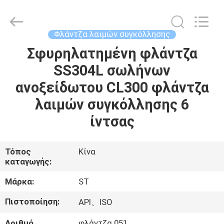
Pipe
Fittings
Group
Co.,
Ltd..
Φλάντζα λαιμών συγκόλλησης
All
Rights
Σφυρηλατημένη φλάντζα
ΑΡΧΙΚΉ
Reserved.
Developed
by
SS304L σωλήνων
ΣΕΛΊΔΑ
ECER
ανοξείδωτου CL300 φλάντζα
ΠΡΟΪΌΝΤΑ
λαιμών συγκόλλησης 6
ίντσας
ΒΊΝΤΕΟ
Τόπος
Κίνα
καταγωγής:
ΕΜΦΆΝΙΣΗ
VR
Μάρκα:
ST
Πιστοποίηση:
API、ISO
ΣΧΕΤΙΚΆ
Αριθμό
φλάντζα 051