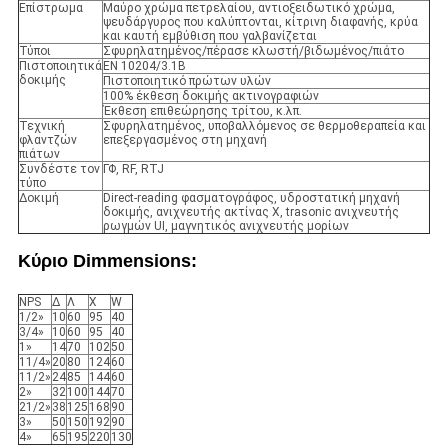
Επίστρωμα
Μαύρο χρώμα πετρελαίου, αντιοξειδωτικό χρώμα,
ψευδάργυρος που καλύπτονται, κίτρινη διαφανής, κρύα
και καυτή εμβύθιση που γαλβανίζεται
Τύποι
Σφυρηλατημένος/πέρασε κλωστή/βιδωμένος/πιάτο
Πιστοποιητικά
EN 10204/3.1B
δοκιμής
Πιστοποιητικό πρώτων υλών
100% έκθεση δοκιμής ακτινογραφιών
Έκθεση επιθεώρησης τρίτου, κ.λπ.
Τεχνική
Σφυρηλατημένος, υποβαλλόμενος σε θερμοθεραπεία και
φλαντζών
επεξεργασμένος στη μηχανή
πιάτων
Συνδέστε τον
ΓΦ, RF, RTJ
τύπο
Δοκιμή
Direct-reading φασματογράφος, υδροστατική μηχανή
δοκιμής, ανιχνευτής ακτίνας X, trasonic ανιχνευτής
ρωγμών UI, μαγνητικός ανιχνευτής μορίων
Κύριο Dimmensions:
NPS
Δ
Λ
Χ
W
1/2»
10
60
95
40
3/4»
10
60
95
40
1»
14
70
102
50
11/4»
20
80
124
60
11/2»
24
85
144
60
2»
32
100
144
70
21/2»
38
125
168
90
3»
50
150
192
90
4»
65
195
220
130