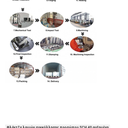
Φλάντζα λαιμών συγκόλλησης προσώπου SCH 40 αυξημένη