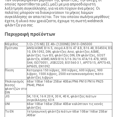
των συγκεκριμένων μερίδων της φλάντζας, την ανοχή, οι
οποίες προστίθενται μαζί, μαζί με μια απροσδιόριστη
λοξότμηση συγκόλλησης, για να επιτύχουν ένα μήκος. Οι
πελάτες μπορούν να διευκρινίσουν το μήκος λαιμών
συγκόλλησης αν απαιτείται. Τον του οποίου σωλήνα μεγέθους
έχετε, ή υλικό που χρειάζεστε, έχουμε τη σωστή weldneck
φλάντζα για σας.
Περιγραφή προϊόντων
Μέγεθος
1/2» (15 NB) ΣΕ 48» (1200NB) DN10~DN5000
Πρότυπα
ANSI/ASME B16.5, σειρά Α B16.47 & Β, B16.48, BS4504, BS
10, EN-1092, DIN, φλάντζες Ansi, φλάντζες ASME,
φλάντζες των BS, φλάντζες DIN, EN φλάντζες, GOST
φλάντζα, ASME/ANSI B16.5/16.36/16.47A/16.47B, MSS
S44, ISO70051, JISB2220, BS1560-3.1, API7S-15, API7S-43,
API605, EN1092
Πίεση
Κατηγορία 150 λίβρες, 300 λίβρες, 600 λίβρες, 900
λίβρες, 1500 λίβρες, 2500 κατασκευασμένες πιάτο
φλάντζες λιβρών
Υπολογισμός
6Bar 10Bar 16Bar 25Bar 40Bar/PN6 PN10 PN16 PN25
πίεσης
PN40, PN64
φλαντζών στο
DIN
JIS
5K, 10 Κ, 16 Κ 20 Κ, 30 Κ, 40 Κ, φλάντζες πιάτων
συγκόλλησης 63 Κ
UNI
6Bar 10Bar 16Bar 25Bar 40Bar καλύπτουν τις κενές
φλάντζες
Το EN
τετραγωνική φλάντζα πιάτων 6Bar 10Bar 16Bar 25Bar
40Bar