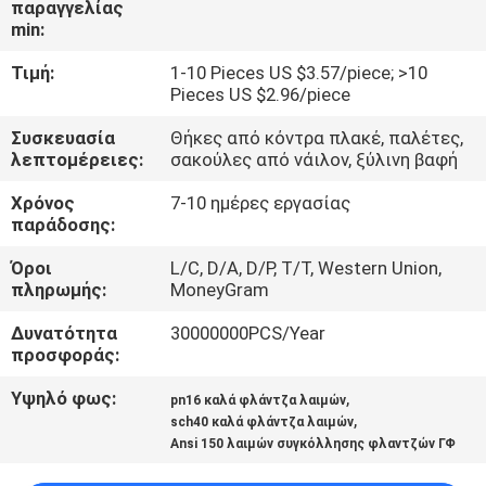
παραγγελίας
ΜΕ
min:
ΕΜΆΣ
Τιμή:
1-10 Pieces US $3.57/piece; >10
Pieces US $2.96/piece
ΓΎΡΟΣ
Συσκευασία
Θήκες από κόντρα πλακέ, παλέτες,
ΕΡΓΟΣΤΑΣΊΩΝ
λεπτομέρειες:
σακούλες από νάιλον, ξύλινη βαφή
Χρόνος
7-10 ημέρες εργασίας
ΠΟΙΟΤΙΚΌΣ
παράδοσης:
ΈΛΕΓΧΟΣ
Όροι
L/C, D/A, D/P, T/T, Western Union,
πληρωμής:
MoneyGram
ΕΠΑΦΉ
Δυνατότητα
30000000PCS/Year
προσφοράς:
ΝΈΑ
Υψηλό φως:
,
pn16 καλά φλάντζα λαιμών
,
sch40 καλά φλάντζα λαιμών
Ansi 150 λαιμών συγκόλλησης φλαντζών ΓΦ
ΌΛΕΣ