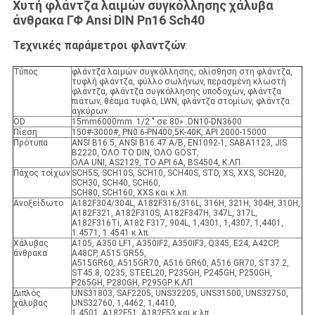
Χυτή φλάντζα λαιμών συγκόλλησης χάλυβα
άνθρακα ΓΦ Ansi DIN Pn16 Sch40
Τεχνικές παράμετροι φλαντζών
:
Τύπος
φλάντζα λαιμών συγκόλλησης, ολίσθηση στη φλάντζα,
τυφλή φλάντζα, φύλλο σωλήνων, περασμένη κλωστή
φλάντζα, φλάντζα συγκόλλησης υποδοχών, φλάντζα
πιάτων, θέαμα τυφλό, LWN, φλάντζα στομίων, φλάντζα
αγκύρων.
OD
15mm6000mm. 1/2 " σε 80» .DN10-DN3600
Πίεση
150#-3000#, PN0.6-PN400,5K-40K, API 2000-15000
Πρότυπα
ANSI B16.5, ANSI B16.47 A/B, EN1092-1, SABA1123, JIS
B2220, ΌΛΟ ΤΟ DIN, ΌΛΟ GOST,
ΟΛΑ UNI, AS2129, ΤΟ API 6A, BS4504, Κ.ΛΠ.
Πάχος τοίχων
SCH5S, SCH10S, SCH10, SCH40S, STD, XS, XXS, SCH20,
SCH30, SCH40, SCH60,
SCH80, SCH160, XXS και κ.λπ.
Ανοξείδωτο
A182F304/304L, A182F316/316L, 316H, 321H, 304H, 310H,
A182F321, A182F310S, A182F347H, 347L, 317L,
A182F316Ti, A182 F317, 904L, 1,4301, 1,4307, 1,4401,
1.4571, 1.4541 κ.λπ.
Χάλυβας
A105, A350 LF1, A350IF2, A350IF3, Q345, E24, A42CP,
άνθρακα
A48CP, A515 GR55,
A515GR60, A515GR70, A516 GR60, A516 GR70, ST37.2,
ST45.8, Q235, STEEL20, P235GH, P245GH, P250GH,
P265GH, P280GH, P295GP Κ.ΛΠ.
Διπλός
UNS31803, SAF2205, UNS32205, UNS31500, UNS32750,
χάλυβας
UNS32760, 1,4462, 1,4410,
1.4501, A182F51, A182F53 και κ.λπ.