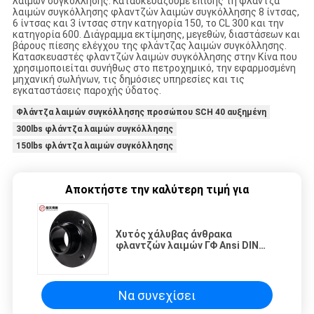
λαιμών συγκόλλησης. Κατασκευάζουμε επίσης τη φλάντζα
λαιμών συγκόλλησης φλαντζών λαιμών συγκόλλησης 8 ίντσας,
6 ίντσας και 3 ίντσας στην κατηγορία 150, το CL 300 και την
κατηγορία 600. Διάγραμμα εκτίμησης, μεγεθών, διαστάσεων και
βάρους πίεσης ελέγχου της φλάντζας λαιμών συγκόλλησης.
Κατασκευαστές φλαντζών λαιμών συγκόλλησης στην Κίνα που
χρησιμοποιείται συνήθως στο πετροχημικό, την εφαρμοσμένη
μηχανική σωλήνων, τις δημόσιες υπηρεσίες και τις
εγκαταστάσεις παροχής ύδατος.
Φλάντζα λαιμών συγκόλλησης προσώπου SCH 40 αυξημένη
300lbs φλάντζα λαιμών συγκόλλησης
150lbs φλάντζα λαιμών συγκόλλησης
Αποκτήστε την καλύτερη τιμή για
Χυτός χάλυβας άνθρακα
φλαντζών λαιμών ΓΦ Ansi DIN
Pn16 Sch40 καλά
Να συνεχίσει