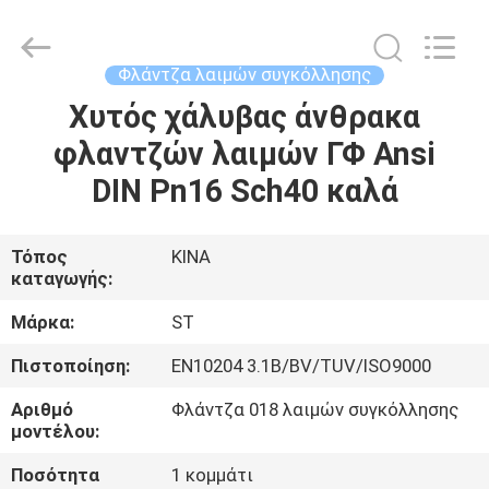
Pipe
Fittings
Group
Co.,
Ltd..
Φλάντζα λαιμών συγκόλλησης
All
Rights
Χυτός χάλυβας άνθρακα
ΑΡΧΙΚΉ
Reserved.
Developed
by
φλαντζών λαιμών ΓΦ Ansi
ΣΕΛΊΔΑ
ECER
DIN Pn16 Sch40 καλά
ΠΡΟΪΌΝΤΑ
Τόπος
ΚΙΝΑ
καταγωγής:
ΒΊΝΤΕΟ
Μάρκα:
ST
ΕΜΦΆΝΙΣΗ
Πιστοποίηση:
EN10204 3.1B/BV/TUV/ISO9000
VR
Αριθμό
Φλάντζα 018 λαιμών συγκόλλησης
μοντέλου:
ΣΧΕΤΙΚΆ
Ποσότητα
1 κομμάτι