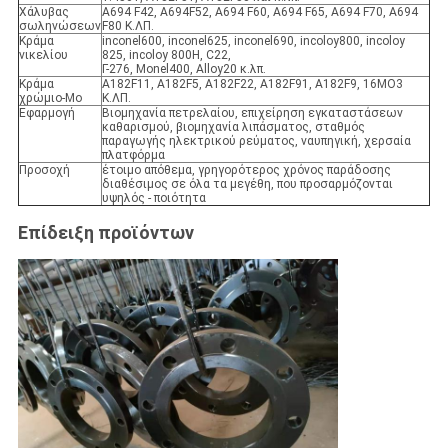
Χάλυβας
A694 F42, A694F52, A694 F60, A694 F65, A694 F70, A694
σωληνώσεων
F80 Κ.ΛΠ.
Κράμα
inconel600, inconel625, inconel690, incoloy800, incoloy
νικελίου
825, incoloy 800H, C22,
Γ-276, Monel400, Alloy20 κ.λπ.
Κράμα
A182F11, A182F5, A182F22, A182F91, A182F9, 16MO3
χρώμιο-Mo
Κ.ΛΠ.
Εφαρμογή
Βιομηχανία πετρελαίου, επιχείρηση εγκαταστάσεων
καθαρισμού, βιομηχανία λιπάσματος, σταθμός
παραγωγής ηλεκτρικού ρεύματος, ναυπηγική, χερσαία
πλατφόρμα
Προσοχή
έτοιμο απόθεμα, γρηγορότερος χρόνος παράδοσης
διαθέσιμος σε όλα τα μεγέθη, που προσαρμόζονται
υψηλός - ποιότητα
Επίδειξη προϊόντων