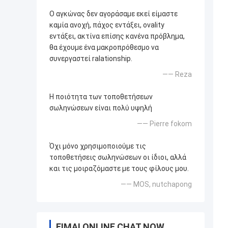
Ο αγκώνας δεν αγοράσαμε εκεί είμαστε
καμία ανοχή, πάχος εντάξει, ovality
εντάξει, ακτίνα επίσης κανένα πρόβλημα,
θα έχουμε ένα μακροπρόθεσμο να
συνεργαστεί ralationship.
—— Reza
Η ποιότητα των τοποθετήσεων
σωληνώσεων είναι πολύ υψηλή
—— Pierre fokom
Όχι μόνο χρησιμοποιούμε τις
τοποθετήσεις σωληνώσεων οι ίδιοι, αλλά
και τις μοιραζόμαστε με τους φίλους μου.
—— MOS, nutchapong
ΕΊΜΑΙ ONLINE CHAT NOW