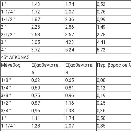
1 ″
1.43
1.74
0,52
1-1/4 ″
1.72
2.07
0,76
1-1/2 ″
1.87
2.36
0,99
2 ″
2.25
2.86
1.49
2-1/2 ″
2.68
3.57
2.78
3 ″
3.05
4.23
4.41
4 ″
3.72
5.24
6.72
45° ΑΓΚΩΝΑΣ
Μέγεθος
Εξασθενίστε.
Εξασθενίστε.
Περ. βάρος σε 
Α
Β
1/8 ″
0,62
0,65
0,08
1/4 ″
0,69
0,81
0,12
3/8 ″
0,75
0,96
0,19
1/2 ″
0,87
1.16
0,25
3/4 ″
0,96
1.38
0,36
1 ″
1.11
1.74
0,58
1-1/4 ″
1.28
2.07
0,85