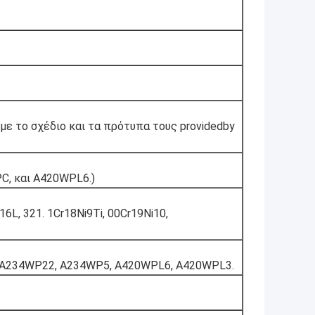
ε το σχέδιο και τα πρότυπα τους providedby
, και A420WPL6.)
L, 321. 1Cr18Ni9Ti, 00Cr19Ni10,
 A234WP22, A234WP5, A420WPL6, A420WPL3.