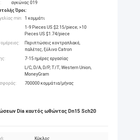
:
αγκώνας 019
τολής Όροι:
ελίας min:
1 κομμάτι
1-9 Pieces US $2.15/piece; >10
Pieces US $1.74/piece
ομέρειες:
Περιπτώσεις κοντραπλακέ,
παλέτες, ξύλινο Catron
ης:
7-15 ημέρες εργασίας
L/C, D/A, D/P, T/T, Western Union,
MoneyGram
σφοράς:
700000 κομμάτια/μήνας
ώσεων Dia καυτός ωθώντας Dn15 Sch20
ή:
Κύκλος