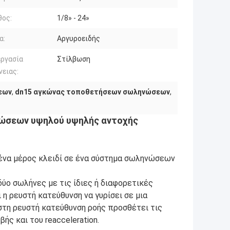
θος:
1/8» - 24»
α:
Αργυροειδής
εργασία
Στίλβωση
νειας:
εων
,
dn15 αγκώνας τοποθετήσεων σωληνώσεων
,
ώσεων υψηλού υψηλής αντοχής
να μέρος κλειδί σε ένα σύστημα σωληνώσεων
δύο σωλήνες με τις ίδιες ή διαφορετικές
 η ρευστή κατεύθυνση να γυρίσει σε μια
 στη ρευστή κατεύθυνση ροής προσθέτει τις
ής και του reacceleration.