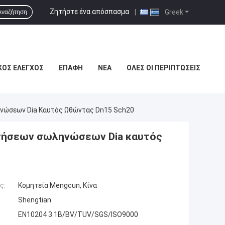
Ζητήστε ένα απόσπασμα
|
Greek
Αναζήτηση
ΚΌΣ ΈΛΕΓΧΟΣ
ΕΠΑΦΉ
ΝΈΑ
ΌΛΕΣ ΟΙ ΠΕΡΙΠΤΏΣΕΙΣ
νώσεων Dia Καυτός Ωθώντας Dn15 Sch20
τήσεων σωληνώσεων Dia καυτός
ς:
Κομητεία Mengcun, Κίνα
Shengtian
EN10204 3.1B/BV/TUV/SGS/ISO9000