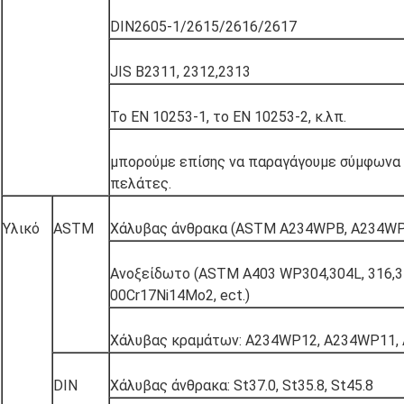
DIN2605-1/2615/2616/2617
JIS B2311, 2312,2313
Το EN 10253-1, το EN 10253-2, κ.λπ.
μπορούμε επίσης να παραγάγουμε σύμφωνα μ
πελάτες.
Υλικό
ASTM
Χάλυβας άνθρακα (ASTM A234WPB, A234WPC
Ανοξείδωτο (ASTM A403 WP304,304L, 316,316
00Cr17Ni14Mo2, ect.)
Χάλυβας κραμάτων: A234WP12, A234WP11,
DIN
Χάλυβας άνθρακα: St37.0, St35.8, St45.8