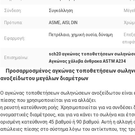
Σύνδεση:
Συγκόλληση
Μέγε
Πρότυπα:
ASME, AISI, DIN
Χρώμ
Πετρέλαιο, χημική ουσία, δύναμη
Επεξ
Εφαρμογή:
επιφά
sch20 αγκώνας τοποθετήσεων σωληνώσ
Επισημαίνω:
Αγκώνας χάλυβα άνθρακα ASTM A234
Προσαρμοσμένος αγκώνας τοποθετήσεων σωλην
ανοξείδωτου μεγάλων διαμέτρων
Ο αγκώνας τοποθετήσεων σωληνώσεων ανοξείδωτου είναι έ
πίεσης που χρησιμοποιείται για να αλλάξει.
η ρευστή κατεύθυνση ροής. Χρησιμοποιείται για να συνδέσει 
ονομαστικές διαμέτρους, και για να κάνει το σωλήνα και έτσι
ορισμένη κατεύθυνση 45 βαθμού ή 90 βαθμού. Αυτή η αλλαγή
απώλειες πίεσης στο σύστημα λόγω του αντίκτυπου, της τριβ