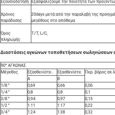
Εξουσιοδότηση
Εξασφαλίζουμε την ποιότητα των προϊόντω
Χρόνος
20days μετά από την παραλαβή της προηγμ
παράδοσης
μεγέθους στο απόθεμα
Όρος
T/T, L/C,
πληρωμής
Διαστάσεις
αγκώνων τοποθετήσεων σωληνώσεων 
90° ΑΓΚΩΝΑΣ
Μέγεθος
Εξασθενίστε.
Εξασθενίστε.
Περ. βάρος σε 
Α
Β
1/8 ″
0,69
0,66
0,06
1/4 ″
0,8
0,8
0,1
3/8 ″
0,94
0,97
0,15
1/2 ″
1.11
1.17
0,22
3/4 ″
1.24
1.38
0,32