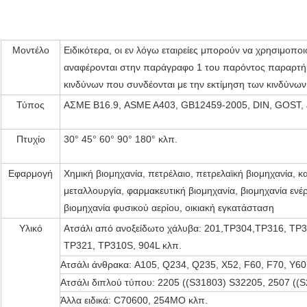
Μοντέλο
Ειδικότερα, οι εν λόγω εταιρείες μπορούν να χρησιμοποι
αναφέρονται στην παράγραφο 1 του παρόντος παραρτήμ
κινδύνων που συνδέονται με την εκτίμηση των κινδύνων
Τύπος
ΑΣΜΕ Β16.9, ASME A403, GB12459-2005, DIN, GOST, 
Πτυχίο
30° 45° 60° 90° 180° κλπ.
Εφαρμογή
Χημική βιομηχανία, πετρέλαιο, πετρελαϊκή βιομηχανία, κ
μεταλλουργία, φαρμακευτική βιομηχανία, βιομηχανία ενέρ
βιομηχανία φυσικού αερίου, οικιακή εγκατάσταση
Υλικό
Ατσάλι από ανοξείδωτο χάλυβα: 201,TP304,TP316, TP3
TP321, TP310S, 904L κλπ.
Ατσάλι άνθρακα: A105, Q234, Q235, X52, F60, F70, Y60
Ατσάλι διπλού τύπου: 2205 ((S31803) S32205, 2507 ((S
Άλλα ειδικά: C70600, 254MO κλπ.