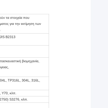
ούν τα στοιχεία που
ατος για την εκτίμηση των
.
JIS B2313
ατασκευαστική βιομηχανία,
γειας,
04L, TP316L, 304L, 316L,
, Y70, κλπ.
2750) S3276, κλπ.