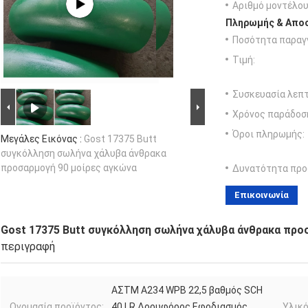
Αριθμό μοντέλου
Πληρωμής & Αποσ
Ποσότητα παραγγ
Τιμή:
Συσκευασία λεπτ
Χρόνος παράδοσ
Όροι πληρωμής:
Μεγάλες Εικόνας :
Gost 17375 Butt
συγκόλληση σωλήνα χάλυβα άνθρακα
προσαρμογή 90 μοίρες αγκώνα
Δυνατότητα προ
Επικοινωνία
Gost 17375 Butt συγκόλληση σωλήνα χάλυβα άνθρακα προ
περιγραφή
ΑΣTM A234 WPB 22,5 βαθμός SCH
Ονομασία προϊόντος:
40 LR Δορυφόρος Εφοδιασμός
Υλικό