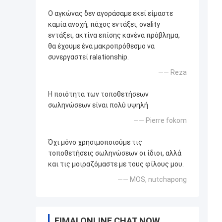
Ο αγκώνας δεν αγοράσαμε εκεί είμαστε
καμία ανοχή, πάχος εντάξει, ovality
εντάξει, ακτίνα επίσης κανένα πρόβλημα,
θα έχουμε ένα μακροπρόθεσμο να
συνεργαστεί ralationship.
—— Reza
Η ποιότητα των τοποθετήσεων
σωληνώσεων είναι πολύ υψηλή
—— Pierre fokom
Όχι μόνο χρησιμοποιούμε τις
τοποθετήσεις σωληνώσεων οι ίδιοι, αλλά
και τις μοιραζόμαστε με τους φίλους μου.
—— MOS, nutchapong
ΕΊΜΑΙ ONLINE CHAT NOW