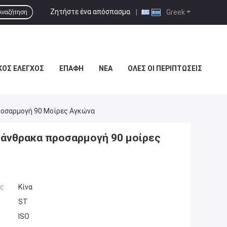
Ζητήστε ένα απόσπασμα
|
Greek
Αναζήτηση
ΚΌΣ ΈΛΕΓΧΟΣ
ΕΠΑΦΉ
ΝΈΑ
ΌΛΕΣ ΟΙ ΠΕΡΙΠΤΏΣΕΙΣ
ροσαρμογή 90 Μοίρες Αγκώνα
 άνθρακα προσαρμογή 90 μοίρες
ς:
Κίνα
ST
ISO