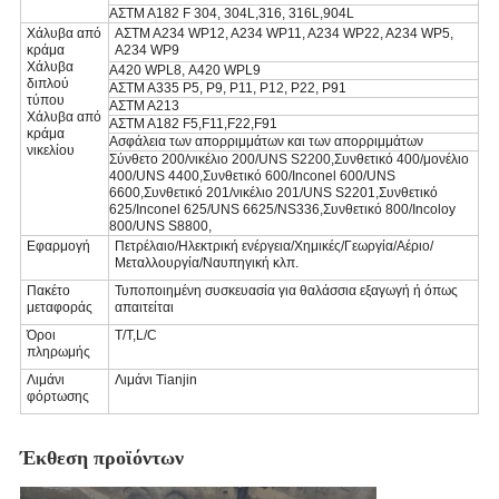
ΑΣTM A182 F 304, 304L,316, 316L,904L
Χάλυβα από
ΑΣTM A234 WP12, A234 WP11, A234 WP22, A234 WP5,
κράμα
A234 WP9
Χάλυβα
Α420 WPL8, Α420 WPL9
διπλού
ΑΣTM A335 P5, P9, P11, P12, P22, P91
τύπου
ΑΣTM A213
Χάλυβα από
ΑΣTM A182 F5,F11,F22,F91
κράμα
Ασφάλεια των απορριμμάτων και των απορριμμάτων
νικελίου
Σύνθετο 200/νικέλιο 200/UNS S2200,Συνθετικό 400/μονέλιο
400/UNS 4400,Συνθετικό 600/Inconel 600/UNS
6600,Συνθετικό 201/νικέλιο 201/UNS S2201,Συνθετικό
625/Inconel 625/UNS 6625/NS336,Συνθετικό 800/Incoloy
800/UNS S8800,
Εφαρμογή
Πετρέλαιο/Ηλεκτρική ενέργεια/Χημικές/Γεωργία/Αέριο/
Μεταλλουργία/Ναυπηγική κλπ.
Πακέτο
Τυποποιημένη συσκευασία για θαλάσσια εξαγωγή ή όπως
μεταφοράς
απαιτείται
Όροι
T/T,L/C
πληρωμής
Λιμάνι
Λιμάνι Tianjin
φόρτωσης
Έκθεση προϊόντων