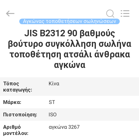
Fittings
Group
Co.,
Ltd..
All
Αγκώνας τοποθετήσεων σωληνώσεων
Rights
Reserved.
JIS B2312 90 βαθμούς
ΑΡΧΙΚΉ
Developed
by
ECER
βούτυρο συγκόλληση σωλήνα
ΣΕΛΊΔΑ
τοποθέτηση ατσάλι άνθρακα
ΠΡΟΪΌΝΤΑ
αγκώνα
ΒΊΝΤΕΟ
Τόπος
Κίνα
καταγωγής:
ΕΜΦΆΝΙΣΗ
Μάρκα:
ST
VR
Πιστοποίηση:
ISO
Αριθμό
αγκώνα 3267
ΣΧΕΤΙΚΆ
μοντέλου: