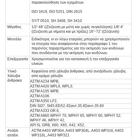
παρακολούθηση των οχημάτων.
ISO 3419, ISO 5251, DIN 2615
SY/T 0510, SH 3408, SH 3410
Μέγεθος
1/2'-48' ((Σύζευση με μύτη και χωρίς συγκόλληση) 1/8'-4'
((Συζευση με νήματα και με πρίζες) 16'~72' ((Σύζευση)
Μοντέλο
Ειδικότερα, οι εν λόγω εταιρείες μπορούν να χρησιμοποιούν
τα στοιχεία που αναφέρονται στην παράγραφο 1 του
παρόντος παραρτήματος για την εκτίμηση των κινδύνων
που συνδέονται με την εκτίμηση των κινδύνων.
Επεξεργασία
Χρησιμοποιείται για την κατασκευή ή την επεξεργασία
υλικών.
Υλικό
Κεφαλόνα από χάλυβα άνθρακα, από ανοξείδωτο χάλυβα,
Χάλυβα
από κράμα χάλυβα
άνθρακα
ΑΣTM A234 WPB,
ΑΣTM A420 WPL6, WPL3;
ΑΣTM A105 WPB·
ΑΣTM A106·
ΑΣTM A350 LF2,
DIN St37, St45.8Στ52.4Σαιντ.35.8Σαιντ.35.8/Ι
ΑΣTM A333 GR.6,
ΑΣTM A860 WPHY 70, WPHY 65, WPHY 60, WPHY 52,
WPHY 46, WPHY 42,
API 5L GRB, X60, X65, X42, X52,
Ατσάλι
ΑΣTM A403 WP304, A403 WP304L, A403 WP316, A403
ατσάλι
WP316L, A403 WP321