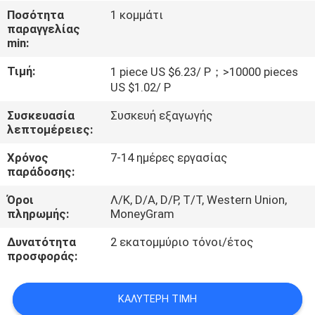
ΜΕ
Ποσότητα
1 κομμάτι
παραγγελίας
ΕΜΆΣ
min:
Τιμή:
1 piece US $6.23/ P；>10000 pieces
ΓΎΡΟΣ
US $1.02/ P
ΕΡΓΟΣΤΑΣΊΩΝ
Συσκευασία
Συσκευή εξαγωγής
λεπτομέρειες:
ΠΟΙΟΤΙΚΌΣ
Χρόνος
7-14 ημέρες εργασίας
ΈΛΕΓΧΟΣ
παράδοσης:
Όροι
Λ/Κ, D/A, D/P, T/T, Western Union,
ΕΠΑΦΉ
πληρωμής:
MoneyGram
Δυνατότητα
2 εκατομμύριο τόνοι/έτος
προσφοράς:
ΝΈΑ
ΚΑΛΎΤΕΡΗ ΤΙΜΉ
ΌΛΕΣ