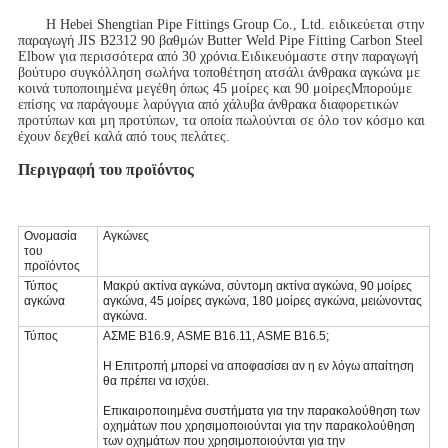
Η Hebei Shengtian Pipe Fittings Group Co., Ltd. ειδικεύεται στην
παραγωγή JIS B2312 90 βαθμών Butter Weld Pipe Fitting Carbon Steel
Elbow για περισσότερα από 30 χρόνια.Ειδικευόμαστε στην παραγωγή
βούτυρο συγκόλληση σωλήνα τοποθέτηση ατσάλι άνθρακα αγκώνα με
κοινά τυποποιημένα μεγέθη όπως 45 μοίρες και 90 μοίρεςΜπορούμε
επίσης να παράγουμε λαρύγγια από χάλυβα άνθρακα διαφορετικών
προτύπων και μη προτύπων, τα οποία πωλούνται σε όλο τον κόσμο και
έχουν δεχθεί καλά από τους πελάτες.
Περιγραφή του προϊόντος
Ονομασία
Αγκώνες
του
προϊόντος
Τύπος
Μακρύ ακτίνα αγκώνα, σύντομη ακτίνα αγκώνα, 90 μοίρες
αγκώνα
αγκώνα, 45 μοίρες αγκώνα, 180 μοίρες αγκώνα, μειώνοντας
αγκώνα.
Τύπος
ΑΣΜΕ Β16.9, ASME B16.11, ASME B16.5;
Η Επιτροπή μπορεί να αποφασίσει αν η εν λόγω απαίτηση
θα πρέπει να ισχύει.
Επικαιροποιημένα συστήματα για την παρακολούθηση των
οχημάτων που χρησιμοποιούνται για την παρακολούθηση
των οχημάτων που χρησιμοποιούνται για την