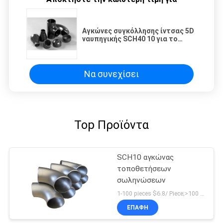
Αγκώνες συγκόλλησης ίντσας 5D
ναυπηγικής SCH40 10 για το
σωλήνα
Να συνεχίσει
Top Προϊόντα
SCH10 αγκώνας
τοποθετήσεων
σωληνώσεων
1-100 pieces $6.8/ Piece;>100 pieces $4.9/ Piece MOQ:1 κομμάτι
ΕΠΑΦΉ