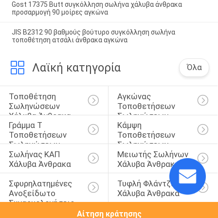
Gost 17375 Butt συγκόλληση σωλήνα χάλυβα άνθρακα
προσαρμογή 90 μοίρες αγκώνα
JIS B2312 90 βαθμούς βούτυρο συγκόλληση σωλήνα
τοποθέτηση ατσάλι άνθρακα αγκώνα
Λαϊκή κατηγορία
Όλα
Τοποθέτηση 
Αγκώνας 
Σωληνώσεων 
Τοποθετήσεων 
Χάλυβα Άνθρακα
Σωληνώσεων
Γράμμα Τ 
Κάμψη 
Τοποθετήσεων 
Τοποθετήσεων 
Σωληνώσεων
Σωληνώσεων
Σωλήνας ΚΑΠ 
Μειωτής Σωλήνων 
Χάλυβα Άνθρακα
Χάλυβα Άνθρακα
Σφυρηλατημένες 
Τυφλή Φλάντζα 
Ανοξείδωτο 
Χάλυβα Άνθρακα
Συναρμολογήσεις
Αίτηση κράτησης