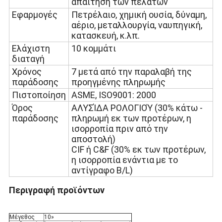
απαίτηση των πελατών
Εφαρμογές
Πετρέλαιο, χημική ουσία, δύναμη,
αέριο, μεταλλουργία, ναυπηγική,
κατασκευή, κ.λπ.
Ελάχιστη
10
κομμάτι
διαταγή
Χρόνος
7 μετά από την παραλαβή της
παράδοσης
προηγμένης πληρωμής
Πιστοποίηση
ASME
, ISO9001: 2000
Όρος
ΑΛΥΣΊΔΑ ΡΟΛΟΓΙΟΎ (30% κάτω -
παράδοσης
πληρωμή εκ των προτέρων, η
ισορροπία πριν από την
αποστολή)
CIF ή C&F (30% εκ των προτέρων,
η ισορροπία ενάντια με το
αντίγραφο B/L)
Περιγραφή προϊόντων
Μέγεθος
10»