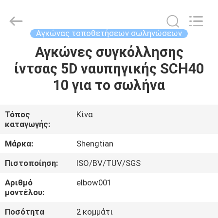
Fittings
Group
Co.,
Ltd..
All
Αγκώνας τοποθετήσεων σωληνώσεων
Rights
Reserved.
Αγκώνες συγκόλλησης
ΑΡΧΙΚΉ
Developed
by
ECER
ίντσας 5D ναυπηγικής SCH40
ΣΕΛΊΔΑ
10 για το σωλήνα
ΠΡΟΪΌΝΤΑ
Τόπος
Κίνα
καταγωγής:
ΒΊΝΤΕΟ
Μάρκα:
Shengtian
ΕΜΦΆΝΙΣΗ
Πιστοποίηση:
ISO/BV/TUV/SGS
VR
Αριθμό
elbow001
μοντέλου:
ΣΧΕΤΙΚΆ
Ποσότητα
2 κομμάτι