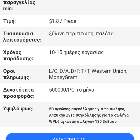
παραγγελίας
ΜΕ
min:
ΕΜΆΣ
Τιμή:
$1.8 / Piece
ΓΎΡΟΣ
Συσκευασία
ξύλινη περίπτωση, παλέτα
λεπτομέρειες:
ΕΡΓΟΣΤΑΣΊΩΝ
Χρόνος
10-15 ημέρες εργασίας
παράδοσης:
ΠΟΙΟΤΙΚΌΣ
Όροι
L/C, D/A, D/P, T/T, Western Union,
ΈΛΕΓΧΟΣ
πληρωμής:
MoneyGram
Δυνατότητα
500000/PC το μήνα
ΕΠΑΦΉ
προσφοράς:
Υψηλό φως:
,
5D αγκώνες συγκόλλησης για το σωλήνα
ΝΈΑ
,
A420 αγκώνες συγκόλλησης για το σωλήνα
WPL6 αγκώνας σωλήνων 180 βαθμού
ΌΛΕΣ