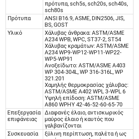
πρότυπα, sch5s, sch20s, sch40s,
sch80s
Πρότυπα
ANSI
B16.9
,
ASME
, DIN
2506
, JIS,
BS,
GOST
Υλικό
Χάλυβας άνθρακα: ASTM/ASME
A234 WPB, WPC
, ST37-2, ST54
Χάλυβας κραμάτων: ASTM/ASME
A234 WP
9
-WP12-WP11-WP22-
WP5-WP91
Ανοξείδωτο: ASTM/ASME A403
WP 304-304L
,
WP 316-316L
,
WP
321.201
Χαμηλής θερμοκρασίας χάλυβας:
ASTM/ASME A402 WPL 3-WPL 6
Υψηλή επίδοση: ASTM/ASME
A860 WPHY 42-46-52-60-65-70
Επεξεργασία
Διαφανές έλαιο, αντισκωρικός
επιφάνειας
μαύρος έλαιο ή καυτός που
γαλβανίζονται
Συσκευασία
ξύλινη περίπτωση, παλέτα ή ως