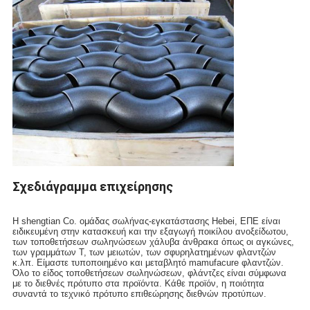
Σχεδιάγραμμα επιχείρησης
Η shengtian Co. ομάδας σωλήνας-εγκατάστασης Hebei, ΕΠΕ είναι
ειδικευμένη στην κατασκευή και την εξαγωγή ποικίλου ανοξείδωτου,
των τοποθετήσεων σωληνώσεων χάλυβα άνθρακα όπως οι αγκώνες,
των γραμμάτων Τ, των μειωτών, των σφυρηλατημένων φλαντζών
κ.λπ. Είμαστε τυποποιημένο και μεταβλητό mamufacure φλαντζών.
Όλο το είδος τοποθετήσεων σωληνώσεων, φλάντζες είναι σύμφωνα
με το διεθνές πρότυπο στα προϊόντα. Κάθε προϊόν, η ποιότητα
συναντά το τεχνικό πρότυπο επιθεώρησης διεθνών προτύπων.