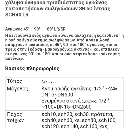
χάλυβα άνθρακα τρισδιάστατος αγκώνας
τοποθετήσεων σωληνώσεων SR 5D ίντσας
SCH40 LR
Αγκώνες 45° – 90° – 180° LR/SR
Η λειτουργία ενός αγκώνα είναι να αλλαχτεί η κατεύθυνση ή
η ροή σε ένα σύστημα σωληνώσεων. Από προεπιλογή,
υπάρχουν 5 ευκαιρίες, οι 45°, 90° και 180° αγκώνες, και οι
τρεις στην έκδοση «μακροχρόνιας ακτίνας», και επιπλέον
οι αγκώνες 90° και 180° και οι δύο στην έκδοση «σύντομης
ακτίνας».
Βασικές πληροφορίες.
Τύπος
Αγκώνας
Μέγεθος
Άνευ ραφής αγκώνας
:
1/2 " ~24»
DN15~DN600
Ενωμένος στενά
: 1/2 "
αγκώνας
~100» DN15~DN2500
Πάχος
sch10, sch20, sch30, πρότυπα,
τοίχων
sch40, sch60, xs, sch80, sch100,
sch120, sch140, sch160, xxs,