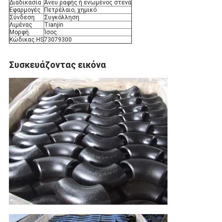
Διαδικασία
Άνευ ραφής ή ενωμένος στενά
Εφαρμογές
Πετρέλαιο, χημικό
Σύνδεση
Συγκόλληση
Λιμένας
Tianjin
Μορφή
Ίσος
Κώδικας HS
73079300
Συσκευάζοντας εικόνα