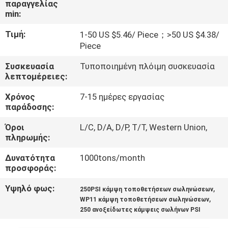
παραγγελίας
ΜΕ
min:
ΕΜΆΣ
Τιμή:
1-50 US $5.46/ Piece；>50 US $4.38/
Piece
ΓΎΡΟΣ
Συσκευασία
Τυποποιημένη πλόιμη συσκευασία
ΕΡΓΟΣΤΑΣΊΩΝ
λεπτομέρειες:
Χρόνος
7-15 ημέρες εργασίας
ΠΟΙΟΤΙΚΌΣ
παράδοσης:
ΈΛΕΓΧΟΣ
Όροι
L/C, D/A, D/P, T/T, Western Union,
πληρωμής:
ΕΠΑΦΉ
Δυνατότητα
1000tons/month
προσφοράς:
ΝΈΑ
Υψηλό φως:
,
250PSI κάμψη τοποθετήσεων σωληνώσεων
,
WP11 κάμψη τοποθετήσεων σωληνώσεων
250 ανοξείδωτες κάμψεις σωλήνων PSI
ΌΛΕΣ