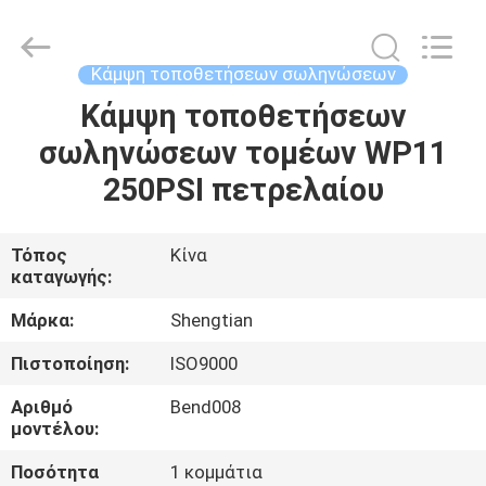
Fittings
Group
Co.,
Ltd..
All
Κάμψη τοποθετήσεων σωληνώσεων
Rights
Reserved.
Κάμψη τοποθετήσεων
ΑΡΧΙΚΉ
Developed
by
ECER
σωληνώσεων τομέων WP11
ΣΕΛΊΔΑ
250PSI πετρελαίου
ΠΡΟΪΌΝΤΑ
Τόπος
Κίνα
καταγωγής:
ΒΊΝΤΕΟ
Μάρκα:
Shengtian
ΕΜΦΆΝΙΣΗ
Πιστοποίηση:
ISO9000
VR
Αριθμό
Bend008
μοντέλου:
ΣΧΕΤΙΚΆ
Ποσότητα
1 κομμάτια