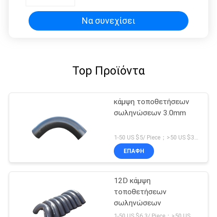
Να συνεχίσει
Top Προϊόντα
κάμψη τοποθετήσεων
σωληνώσεων 3.0mm
1-50 US $5/ Piece；>50 US $3/ Piece MOQ:5 κομμάτια
ΕΠΑΦΉ
12D κάμψη
τοποθετήσεων
σωληνώσεων
1-50 US $6.3/ Piece；>50 US $5.6/ Piece MOQ:5 κομμάτια