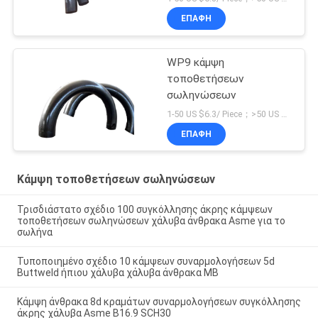
ΕΠΑΦΉ
WP9 κάμψη
τοποθετήσεων
σωληνώσεων
1-50 US $6.3/ Piece；>50 US $5.6/ Piece MOQ:1 κομμάτια
ΕΠΑΦΉ
Κάμψη τοποθετήσεων σωληνώσεων
Τρισδιάστατο σχέδιο 100 συγκόλλησης άκρης κάμψεων
τοποθετήσεων σωληνώσεων χάλυβα άνθρακα Asme για το
σωλήνα
Τυποποιημένο σχέδιο 10 κάμψεων συναρμολογήσεων 5d
Buttweld ήπιου χάλυβα χάλυβα άνθρακα ΜΒ
Κάμψη άνθρακα 8d κραμάτων συναρμολογήσεων συγκόλλησης
άκρης χάλυβα Asme B16.9 SCH30