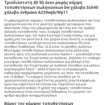
Τρισδιάστατη 4D 5D άνευ ραφής κάμψη
τοποθετήσεων σωληνώσεων bw χάλυβα Sch40
χάλυβα άνθρακα A234wpb/Wp11
Οι μακροχρόνιες κάμψεις τοποθετήσεων σωληνώσεων ακτίνας
χρησιμοποιούνται στις ρευστές γραμμές μεταφορών που
απαίτησαν. Λόγω της μακροχρόνιας ακτίνας και της ομαλής
αλλαγής κατεύθυνσής τους, η κάμψη τοποθετήσεων
σωληνώσεων έχει την πολύ λιγότερη πτώση πίεσης, και μια
ομαλή ροή του ρευστού & του χοίρου είναι δυνατή. οι κάμψεις
τοποθετήσεων τρισδιάστατων και σωληνώσεων 5D είναι
συνήθως διαθέσιμες. Εδώ, το Δ είναι το μέγεθος σωλήνων.
Μια κάμψη τοποθετήσεων σωληνώσεων είναι απλά ένας
γενικός όρος στη σωλήνωση για ένα «όφσετ» – μια αλλαγή στην
κατεύθυνση της διοχέτευσης με σωλήνες. Δηλώνει ότι υπάρχει
μια κάμψη τοποθετήσεων σωληνώσεων, μια αλλαγή στην
κατεύθυνση της διοχέτευσης με σωλήνες (συνήθως για κάποιο
συγκεκριμένο λόγο) – αλλά στερείται το συγκεκριμένο,
καθορισμό εφαρμοσμένης μηχανικής ως προς την κατεύθυνση
και το βαθμό. Τις κάμψεις γίνονται συνήθως με τη
χρησιμοποίηση μιας κάμπτοντας μηχανής (καυτά κάμψη και
κρύο που κάμπτουν) επιτόπιας και ταιριάζουν για μια
συγκεκριμένη ανάγκη. Η χρήση της κάμψης τοποθετήσεων
σωληνώσεων είναι οικονομική δεδομένου ότι μειώνει τον
αριθμό ακριβών συναρμολογήσεων.
Βάρος της
κάμψης τοποθετήσεων