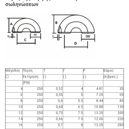
σωληνώσεων
Μέγεθος
Πίεση
Τ
Γ
Ρ
Βάρος
(.)
Εκτίμηση
(.)
(.)
(.)
(λίβρες.)
(PSI)
4
250
0,52
4
4.81
35
6
250
0,55
5
7.25
55
8
250
0,6
5.5
8.44
85
10
250
0,68
6.5
10.88
130
12
250
0,75
7.5
13.25
200
14
250
0,66
7.5
12.06
220
16
250
0,7
8
13.25
280