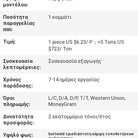
ΜΕ
μοντέλου:
ΕΜΆΣ
Ποσότητα
1 κομμάτι
παραγγελίας
min:
ΓΎΡΟΣ
Τιμή:
1 piece US $6.23/ P；>5 Tons US
ΕΡΓΟΣΤΑΣΊΩΝ
$723/ Ton
Συσκευασία
Συσκευασία εξαγωγής
ΠΟΙΟΤΙΚΌΣ
λεπτομέρειες:
ΈΛΕΓΧΟΣ
Χρόνος
7-14 ημέρες εργασίας
παράδοσης:
ΕΠΑΦΉ
Όροι
L/C, D/A, D/P, T/T, Western Union,
πληρωμής:
MoneyGram
ΝΈΑ
Δυνατότητα
2 εκατομμύριο τόνοι/έτος
προσφοράς:
ΌΛΕΣ
Υψηλό φως:
buttweld τρισδιάστατη κάμψη τοποθετήσεων