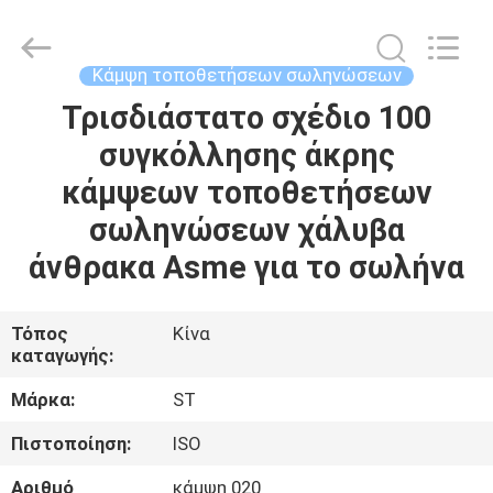
Pipe
Fittings
Group
Co.,
Ltd..
Κάμψη τοποθετήσεων σωληνώσεων
All
Rights
Reserved.
Τρισδιάστατο σχέδιο 100
ΑΡΧΙΚΉ
Developed
by
συγκόλλησης άκρης
ΣΕΛΊΔΑ
ECER
κάμψεων τοποθετήσεων
ΠΡΟΪΌΝΤΑ
σωληνώσεων χάλυβα
άνθρακα Asme για το σωλήνα
ΒΊΝΤΕΟ
Τόπος
Κίνα
καταγωγής:
ΕΜΦΆΝΙΣΗ
VR
Μάρκα:
ST
Πιστοποίηση:
ISO
ΣΧΕΤΙΚΆ
Αριθμό
κάμψη 020