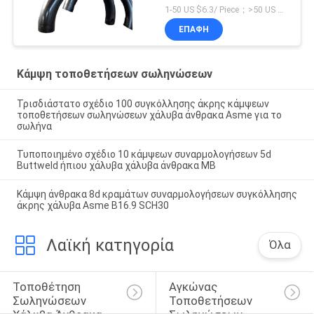
1-50 US $6.3/ Piece；>50 US $5.6/ Piece MOQ:1 κομμάτια
ΕΠΑΦΉ
Κάμψη τοποθετήσεων σωληνώσεων
Τρισδιάστατο σχέδιο 100 συγκόλλησης άκρης κάμψεων
τοποθετήσεων σωληνώσεων χάλυβα άνθρακα Asme για το
σωλήνα
Τυποποιημένο σχέδιο 10 κάμψεων συναρμολογήσεων 5d
Buttweld ήπιου χάλυβα χάλυβα άνθρακα ΜΒ
Κάμψη άνθρακα 8d κραμάτων συναρμολογήσεων συγκόλλησης
άκρης χάλυβα Asme B16.9 SCH30
Λαϊκή κατηγορία
Όλα
Τοποθέτηση 
Αγκώνας 
Σωληνώσεων 
Τοποθετήσεων 