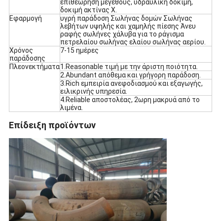
επιθεώρηση μεγέθους, υδραυλική δοκιμή,
δοκιμή ακτίνας X.
Εφαρμογή
υγρή παράδοση Σωλήνας δομών Σωλήνας
λεβήτων υψηλής και χαμηλής πίεσης Άνευ
ραφής σωλήνες χάλυβα για το ράγισμα
πετρελαίου σωλήνας ελαίου σωλήνας αερίου.
Χρόνος
7-15 ημέρες
παράδοσης
Πλεονεκτήματα
1.Reasonable τιμή με την άριστη ποιότητα.
2.Abundant απόθεμα και γρήγορη παράδοση.
3.Rich εμπειρία ανεφοδιασμού και εξαγωγής,
ειλικρινής υπηρεσία.
4.Reliable αποστολέας, 2ωρη μακρυά από το
λιμένα.
Επίδειξη προϊόντων