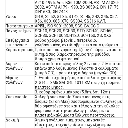
A210-1996, Ansi B36.10M-2004, ASTM A1020-
2002, ASTM A179-1990, BS 3059-2, DIN 17175,
DIN1630, DIN 2448
Υλικό
GR.B, ST52, ST35, ST42, ST45, X42, X46, X52,
X56, X60, X65, X70, SS304, SS316 Κ.ΛΠ.
Πιστοποιητικά
API5L, ISO 9001:2008, SGS, BV, CCIC
Πάχος τοίχων
SCH10, SCH20, SCH30, STD, SCH40, SCH60,
SCH80, SCH100 SCH120, SCH160, XS, XXS
Επεξεργασία
μαύρο χρώμα, βερνίκι, πετρέλαιο,
επιφάνειας
γαλβανισμένα, αντιδιαβρωτικά επιστρώματα.
Χαρακτηρισμός
Πρότυπα που χαρακτηρίζουν, ή σύμφωνα με το
αίτημά σας. Χαρακτηρισμός της μεθόδου:
Άσπρο χρώμα ψεκασμού
Άκρες
Κάτω από το σαφές τέλος 2 ίντσας. 2 ίντσα και
σωλήνων
επάνω από λοξευμένος. Πλαστικά καλύμματα
(μικρό OD), προστάτης σιδήρου (μεγάλο OD)
Μήκος
1. Ενιαίο τυχαίο μήκος και διπλό τυχαίο μήκος.
σωλήνων
2. S.R.L.: 3M5.8M DRL: 1011.8M ή ως ζητούμενο
πελάτες μήκος.
3. καθορισμένου μήκους (5.8m, 6m, 12m)
Συσκευασία
Χαλαρή συσκευασία Συσκευασμένος στις
δέσμες (2Ton Max) συσσωρευμένοι σωλήνες με
δύο σφεντόνες στο και τέλος για την εύκολες
φόρτωση και την απαλλαγή Τέλος με τα
πλαστικά καλύμματα ξύλινες περιπτώσεις.
Δοκιμή
Χημική ανάλυση τμημάτων, μηχανικές
ιδιότητες, τεχνικές ιδιότητες, εξωτερική