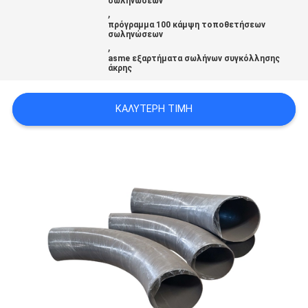
σωληνώσεων
ΟΙ
,
πρόγραμμα 100 κάμψη τοποθετήσεων
ΠΕΡΙΠΤΏΣΕΙΣ
σωληνώσεων
,
asme εξαρτήματα σωλήνων συγκόλλησης
άκρης
SITEMAP
ΚΑΛΎΤΕΡΗ ΤΙΜΉ
ΠΟΛΙΤΙΚΉ
ΑΠΟΡΡΉΤΟΥ