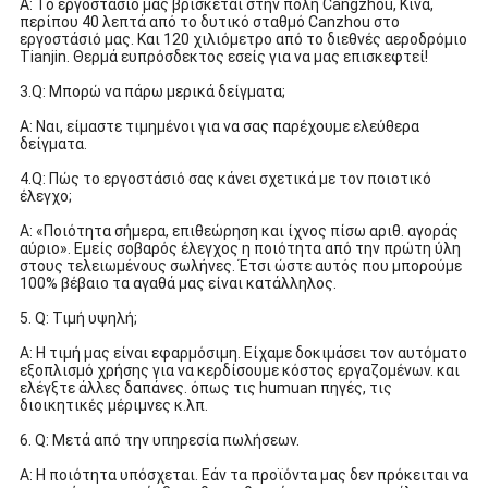
Α: Το εργοστάσιό μας βρίσκεται στην πόλη Cangzhou, Κίνα,
περίπου 40 λεπτά από το δυτικό σταθμό Canzhou στο
εργοστάσιό μας. Και 120 χιλιόμετρο από το διεθνές αεροδρόμιο
Tianjin. Θερμά ευπρόσδεκτος εσείς για να μας επισκεφτεί!
3.Q: Μπορώ να πάρω μερικά δείγματα;
Α: Ναι, είμαστε τιμημένοι για να σας παρέχουμε ελεύθερα
δείγματα.
4.Q: Πώς το εργοστάσιό σας κάνει σχετικά με τον ποιοτικό
έλεγχο;
Α: «Ποιότητα σήμερα, επιθεώρηση και ίχνος πίσω αριθ. αγοράς
αύριο». Εμείς σοβαρός έλεγχος η ποιότητα από την πρώτη ύλη
στους τελειωμένους σωλήνες. Έτσι ώστε αυτός που μπορούμε
100% βέβαιο τα αγαθά μας είναι κατάλληλος.
5. Q: Τιμή υψηλή;
Α: Η τιμή μας είναι εφαρμόσιμη. Είχαμε δοκιμάσει τον αυτόματο
εξοπλισμό χρήσης για να κερδίσουμε κόστος εργαζομένων. και
ελέγξτε άλλες δαπάνες. όπως τις humuan πηγές, τις
διοικητικές μέριμνες κ.λπ.
6. Q: Μετά από την υπηρεσία πωλήσεων.
Α: Η ποιότητα υπόσχεται. Εάν τα προϊόντα μας δεν πρόκειται να