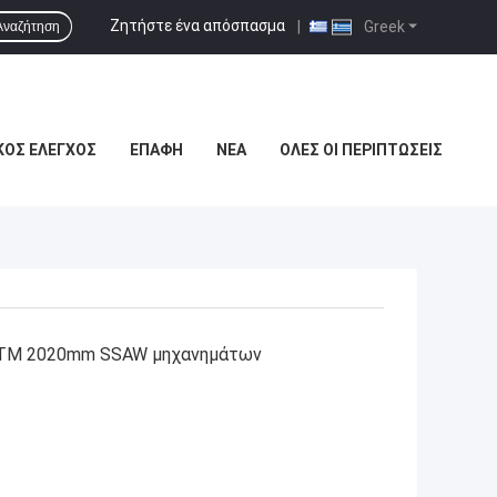
Ζητήστε ένα απόσπασμα
|
Greek
Αναζήτηση
ΚΌΣ ΈΛΕΓΧΟΣ
ΕΠΑΦΉ
ΝΈΑ
ΌΛΕΣ ΟΙ ΠΕΡΙΠΤΏΣΕΙΣ
STM 2020mm SSAW μηχανημάτων