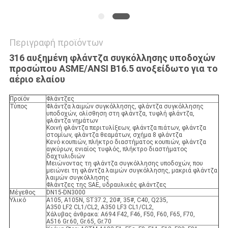
Περιγραφή προϊόντων
316 αυξημένη φλάντζα συγκόλλησης υποδοχών
προσώπου ASME/ANSI B16.5 ανοξείδωτο για το
αέριο ελαίου
Προϊόν
Φλάντζες
Τύπος
Φλάντζα λαιμών συγκόλλησης, φλάντζα συγκόλλησης
υποδοχών, ολίσθηση στη φλάντζα, τυφλή φλάντζα,
φλάντζα νημάτων
Κοινή φλάντζα περιτυλίξεων, φλάντζα πιάτων, φλάντζα
στομίων, φλάντζα θεαμάτων, σχήμα 8 φλάντζα
Κενό κουπιών, πλήκτρο διαστήματος κουπιών, φλάντζα
αγκύρων, ενιαίος τυφλός, πλήκτρο διαστήματος
δαχτυλιδιών
Μειώνοντας τη φλάντζα συγκόλλησης υποδοχών, που
μειώνει τη φλάντζα λαιμών συγκόλλησης, μακριά φλάντζα
λαιμών συγκόλλησης
Φλάντζες της SAE, υδραυλικές φλάντζες
Μέγεθος
DN15-DN3000
Υλικό
A105, A105N, ST37.2, 20#, 35#, C40, Q235,
A350 LF2 CL1/CL2, A350 LF3 CL1/CL2,
Χάλυβας άνθρακα: A694 F42, F46, F50, F60, F65, F70,
A516 Gr.60, Gr.65, Gr.70