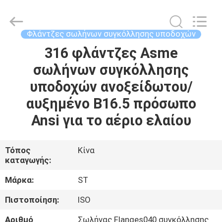
Fittings
Group
Co.,
Ltd..
All
Φλάντζες σωλήνων συγκόλλησης υποδοχών
Rights
Reserved.
316 φλάντζες Asme
ΑΡΧΙΚΉ
Developed
by
ECER
σωλήνων συγκόλλησης
ΣΕΛΊΔΑ
υποδοχών ανοξείδωτου/
ΠΡΟΪΌΝΤΑ
αυξημένο B16.5 πρόσωπο
Ansi για το αέριο ελαίου
ΒΊΝΤΕΟ
Τόπος
Κίνα
καταγωγής:
ΕΜΦΆΝΙΣΗ
VR
Μάρκα:
ST
Πιστοποίηση:
ISO
ΣΧΕΤΙΚΆ
Αριθμό
Σωλήνας Flanges040 συγκόλλησης