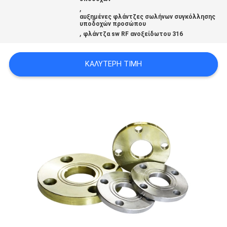
ΟΙ
,
αυξημένες φλάντζες σωλήνων συγκόλλησης
ΠΕΡΙΠΤΏΣΕΙΣ
υποδοχών προσώπου
,
φλάντζα sw RF ανοξείδωτου 316
SITEMAP
ΚΑΛΎΤΕΡΗ ΤΙΜΉ
ΠΟΛΙΤΙΚΉ
ΑΠΟΡΡΉΤΟΥ