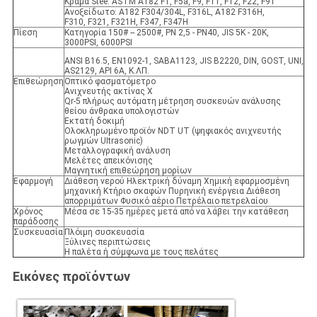
Κράμα Stee: ASTM A182 F1, F5a, F9, F11, F12, F22, F91
Ανοξείδωτο: A182 F304/304L, F316L, A182 F316H,
F310, F321, F321H, F347, F347H
Πίεση
Κατηγορία 150# -- 2500#, PN 2,5 - PN40, JIS 5K - 20K,
3000PSI, 6000PSI
ANSI B16.5, EN1092-1, SABA1123, JIS B2220, DIN, GOST, UNI,
AS2129, API 6A, Κ.ΛΠ.
Επιθεώρηση
Οπτικό φασματόμετρο
Ανιχνευτής ακτίνας X
Qr-5 πλήρως αυτόματη μέτρηση συσκευών ανάλυσης
θείου άνθρακα υπολογιστών
Εκτατή δοκιμή
Ολοκληρωμένο προϊόν NDT UT (ψηφιακός ανιχνευτής
ρωγμών UItrasonic)
Μεταλλογραφική ανάλυση
Μελέτες απεικόνισης
Μαγνητική επιθεώρηση μορίων
Εφαρμογή
Διάθεση νερού Ηλεκτρική δύναμη Χημική εφαρμοσμένη
μηχανική Κτήριο σκαφών Πυρηνική ενέργεια Διάθεση
απορριμάτων Φυσικό αέριο Πετρέλαιο πετρελαίου
Χρόνος
Μέσα σε 15-35 ημέρες μετά από να λάβει την κατάθεση
παράδοσης
Συσκευασία
Πλόιμη συσκευασία
Ξύλινες περιπτώσεις
Η παλέτα ή σύμφωνα με τους πελάτες
Εικόνες προϊόντων