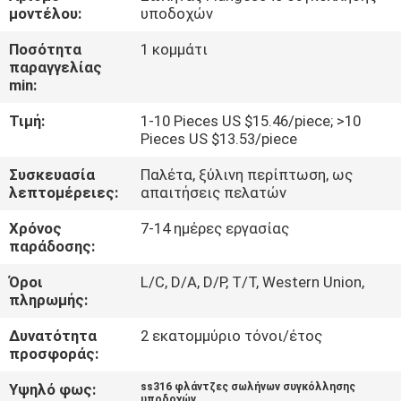
ΜΕ
μοντέλου:
υποδοχών
ΕΜΆΣ
Ποσότητα
1 κομμάτι
παραγγελίας
min:
ΓΎΡΟΣ
Τιμή:
1-10 Pieces US $15.46/piece; >10
ΕΡΓΟΣΤΑΣΊΩΝ
Pieces US $13.53/piece
Συσκευασία
Παλέτα, ξύλινη περίπτωση, ως
ΠΟΙΟΤΙΚΌΣ
λεπτομέρειες:
απαιτήσεις πελατών
ΈΛΕΓΧΟΣ
Χρόνος
7-14 ημέρες εργασίας
παράδοσης:
ΕΠΑΦΉ
Όροι
L/C, D/A, D/P, T/T, Western Union,
πληρωμής:
ΝΈΑ
Δυνατότητα
2 εκατομμύριο τόνοι/έτος
προσφοράς:
ΌΛΕΣ
Υψηλό φως:
ss316 φλάντζες σωλήνων συγκόλλησης
υποδοχών