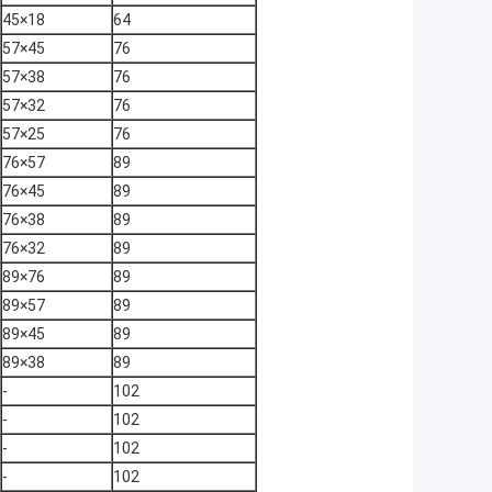
45×18
64
57×45
76
57×38
76
57×32
76
57×25
76
76×57
89
76×45
89
76×38
89
76×32
89
89×76
89
89×57
89
89×45
89
89×38
89
-
102
-
102
-
102
-
102