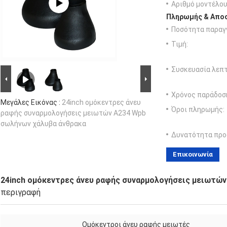
Αριθμό μοντέλου
Πληρωμής & Αποσ
Ποσότητα παραγγ
Τιμή:
Συσκευασία λεπτ
Χρόνος παράδοσ
Μεγάλες Εικόνας :
24inch ομόκεντρες άνευ
Όροι πληρωμής:
ραφής συναρμολογήσεις μειωτών A234 Wpb
σωλήνων χάλυβα άνθρακα
Δυνατότητα προ
Επικοινωνία
24inch ομόκεντρες άνευ ραφής συναρμολογήσεις μειωτώ
περιγραφή
Ομόκεντροι άνευ ραφής μειωτές