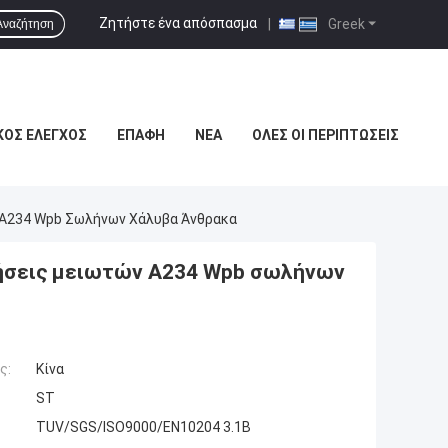
Ζητήστε ένα απόσπασμα
|
Greek
Αναζήτηση
ΚΌΣ ΈΛΕΓΧΟΣ
ΕΠΑΦΉ
ΝΈΑ
ΌΛΕΣ ΟΙ ΠΕΡΙΠΤΏΣΕΙΣ
 A234 Wpb Σωλήνων Χάλυβα Άνθρακα
γήσεις μειωτών A234 Wpb σωλήνων
ς:
Κίνα
ST
TUV/SGS/ISO9000/EN10204 3.1B