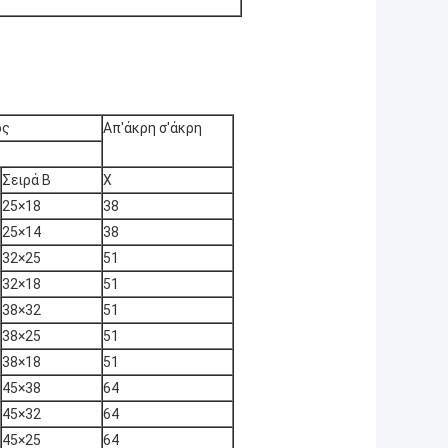
ος
Απ'άκρη σ'άκρη
Σειρά Β
Χ
25×18
38
25×14
38
32×25
51
32×18
51
38×32
51
38×25
51
38×18
51
45×38
64
45×32
64
45×25
64