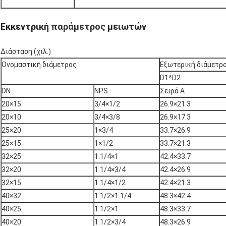
Εκκεντρική
παράμετρος
μειωτών
Διάσταση (χιλ.)
Ονομαστική διάμετρος
Εξωτερική διάμετρ
D1*D2
DN
NPS
Σειρά Α
20×15
3/4×1/2
26.9×21.3
20×10
3/4×3/8
26.9×17.3
25×20
1×3/4
33.7×26.9
25×15
1×1/2
33.7×21.3
32×25
1.1/4×1
42.4×33.7
32×20
1.1/4×3/4
42.4×26.9
32×15
1.1/4×1/2
42.4×21.3
40×32
1.1/2×1.1/4
48.3×42.4
40×25
1.1/2×1
48.3×33.7
40×20
1.1/2×3/4
48.3×26.9