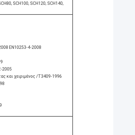
SCH80, SCH100, SCH120, SCH140,
2008 EN10253-4-2008
09
2-2005
τας και χειριμένος /T3409-1996
98
9