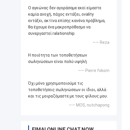
Ο αγκώνας δεν αγοράσαμε εκεί είμαστε
καμία ανοχή, πάχος εντάξει, ovality
εντάξει, ακτίνα επίσης κανένα πρόβλημα,
θα έχουμε ένα μακροπρόθεσμο να
συνεργαστεί ralationship.
—— Reza
Η ποιότητα των τοποθετήσεων
σωληνώσεων είναι πολύ υψηλή
—— Pierre fokom
Όχι μόνο χρησιμοποιούμε τις
τοποθετήσεις σωληνώσεων οι ίδιοι, αλλά
και τις μοιραζόμαστε με τους φίλους μου.
—— MOS, nutchapong
ΕΊΜΑΙ ONLINE CHAT NOW