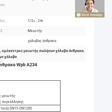
ση:
θος:
1/2» - 24»
Σ:
Μειωτής
:
χάλυβας άνθρακα
α
,
ομόκεντρος μειωτής σωλήνων χάλυβα άνθρακα
,
ων χάλυβα
άνθρακα Wpb A234
ς
ς μειωτής
ς συγκόλλησης
 στενά) DN15-DN1200