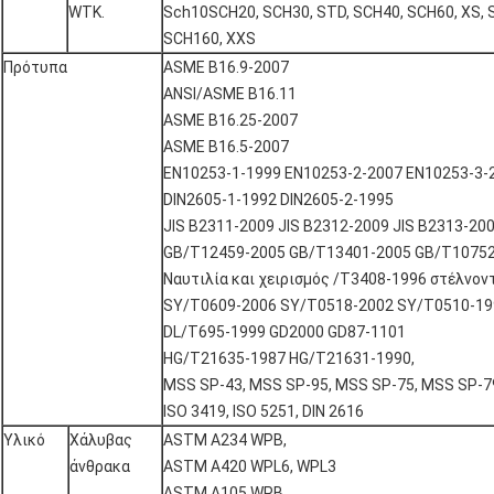
WTK.
Sch10SCH20, SCH30, STD, SCH40, SCH60, XS, 
SCH160, XXS
Πρότυπα
ASME B16.9-2007
ANSI/ASME B16.11
ASME B16.25-2007
ASME B16.5-2007
EN10253-1-1999 EN10253-2-2007 EN10253-3-
DIN2605-1-1992 DIN2605-2-1995
JIS B2311-2009 JIS B2312-2009 JIS B2313-20
GB/T12459-2005 GB/T13401-2005 GB/T1075
Ναυτιλία και χειρισμός /T3408-1996 στέλνον
SY/T0609-2006 SY/T0518-2002 SY/T0510-19
DL/T695-1999 GD2000 GD87-1101
HG/T21635-1987 HG/T21631-1990,
MSS SP-43, MSS SP-95, MSS SP-75, MSS SP-7
ISO 3419, ISO 5251, DIN 2616
Υλικό
Χάλυβας
ASTM A234 WPB,
άνθρακα
ASTM A420 WPL6, WPL3
ASTM A105 WPB