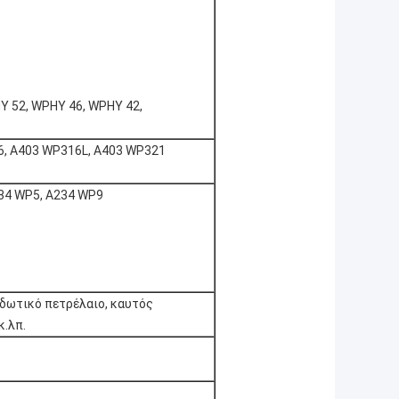
 52, WPHY 46, WPHY 42,
, A403 WP316L, A403 WP321
34 WP5, A234 WP9
ιδωτικό πετρέλαιο, καυτός
κ.λπ.