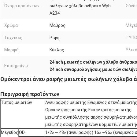
Όνομα προϊόντων:
σωλήνων χάλυβα άνθρακα Wpb
Σύνδε
A234
Χρώμα:
Μαύρος
Μέγε
Τεχνικές:
Ρίψη
ΤΥΠΟ
Μορφή:
Κύκλος
Υλικό
24inch μειωτής σωλήνων χάλυβα άνθρακ
Επισημαίνω:
24inch συναρμολογήσεις μειωτών σωλήν
Ομόκεντροι άνευ ραφής μειωτές σωλήνων χάλυβα 
Περιγραφή προϊόντων
Τύπος μειωτών
Άνευ ραφής μειωτής Ενωμένος στενά μειωτή
Ομόκεντρος μειωτής Εκκεντρικός μειωτής
μειωτής συγκόλλησης άκρης σφυρηλατημένο
μειωτής σφυρηλατημένων κομματιών μειωτή
Μέγεθος
OD.
1/2» ~ 48» (άνευ ραφής) 16» ~96» (ενωμένος