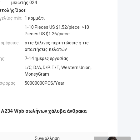
:
μειωτής 024
τολής Όροι:
ελίας min:
1 κομμάτι
1-10 Pieces US $1.52/piece; >10
Pieces US $1.26/piece
ομέρειες:
στις ξύλινες περιπτώσεις ή τις
απαιτήσεις πελατών
ης:
7-14 ημέρες εργασίας
L/C, D/A, D/P, T/T, Western Union,
MoneyGram
σφοράς:
50000000PCS/Year
ν A234 Wpb σωλήνων χάλυβα άνθρακα
Συγκόλληση