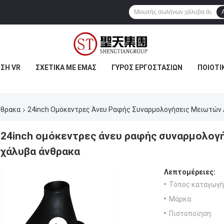
ΣΗ VR
ΣΧΕΤΙΚΆ ΜΕ ΕΜΆΣ
ΓΎΡΟΣ ΕΡΓΟΣΤΑΣΊΩΝ
ΠΟΙΟΤΙ
νθρακα
24inch Ομόκεντρες Άνευ Ραφής Συναρμολογήσεις Μειωτών
24inch ομόκεντρες άνευ ραφής συναρμολο
χάλυβα άνθρακα
Λεπτομέρειες:
Τόπος καταγωγή
Μάρκα:
Πιστοποίηση: