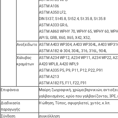
ASTM A106
ASTM A350 LF2,
DIN St37, St45.8, St52.4, St.35.8, St.35.8
ASTM A333 GR.6,
ASTM A860 WPHY 70, WPHY 65, WPHY 60, WPHY
API 5L GRB, X60, X65, X42, X52,
Ανοξείδωτο
ASTM A403 WP304, A403 WP304L, A403 WP316
ASTM A182 Φ 304, 304L, 316, 316L, 904L
Χάλυβας
ASTM A234 WP12, A234 WP11, A234 WP22, A2
κραμάτων
A420 WPL8, A420 WPL9
ASTM A335 P5, P9, P11, P12, P22, P91
ASTM A213
ASTM A182 F5, F11, F22, F91
Επιφάνεια
Μαύρη ζωγραφική, χρώμα βερνικιών, αντιοξε
γαλβανισμένος, κρύο που γαλβανίζονται, 3PE, 
Διαδικασία
Η ώθηση, Τύπος, σφυρηλατεί, χυτός, κ.λπ.
παραγωγής
Σύνδεση
συγκόλληση