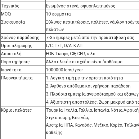
Τεχνικός
Ενωμένος στενά, σφυρηλατημένος
MOQ
10 κομμάτια
Συσκευασία
Ξύλινες περιπτώσεις, παλέτες, νάυλον τσάντ
πελατών
Χρόνος παράδοσης
7-35 ημέρες μετά από την προκαταβολή σας
Όροι πληρωμής
L/C, T/T, D/A, Κ.ΛΠ.
Αποστολή
FOB Tianjin, CIF, CFR, κ.λπ.
Παρατηρήσεις
Άλλα υλικά και σχέδια είναι διαθέσιμα.
Ικανότητα
1000000tons/year
Πλεονεκτήματα
1. Λογική τιμή με την άριστη ποιότητα
2. Άφθονο απόθεμα και γρήγορη παράδοση
3. Πλούσια εμπειρία ανεφοδιασμού και εξαγωγ
4. Αξιόπιστη αποστολέας, 2ωρη μακρυά από το
Κύριοι πελάτες
Τουρκία, Ιταλία, Γαλλία, Ισπανία, Νότια Αφρική
Σιγκαπούρη, Βιετνάμ,
Αυστρία, ΗΠΑ, Καναδάς, Μεξικό, Κορέα, Ταϊλάν
καθεξής