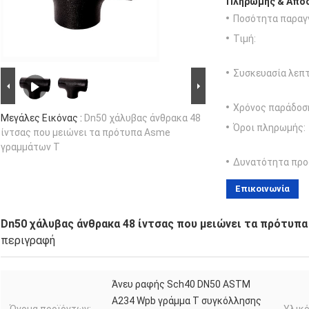
Πληρωμής & Αποσ
Ποσότητα παραγγ
Τιμή:
Συσκευασία λεπτ
Χρόνος παράδοσ
Μεγάλες Εικόνας :
Dn50 χάλυβας άνθρακα 48
Όροι πληρωμής:
ίντσας που μειώνει τα πρότυπα Asme
γραμμάτων Τ
Δυνατότητα προ
Επικοινωνία
Dn50 χάλυβας άνθρακα 48 ίντσας που μειώνει τα πρότυπ
περιγραφή
Άνευ ραφής Sch40 DN50 ASTM
A234 Wpb γράμμα Τ συγκόλλησης