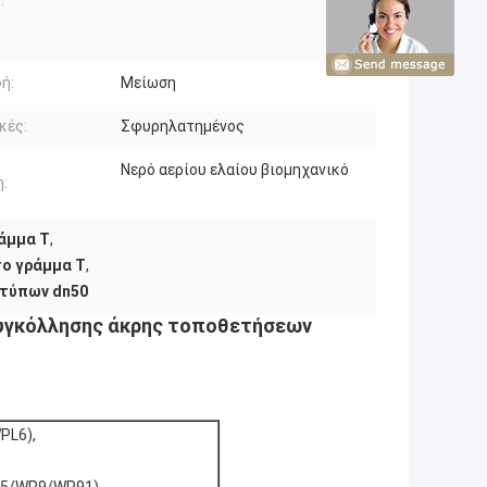
:
ή:
Μείωση
κές:
Σφυρηλατημένος
Νερό αερίου ελαίου βιομηχανικό
:
ράμμα Τ
,
το γράμμα Τ
,
οτύπων dn50
συγκόλλησης άκρης τοποθετήσεων
PL6),