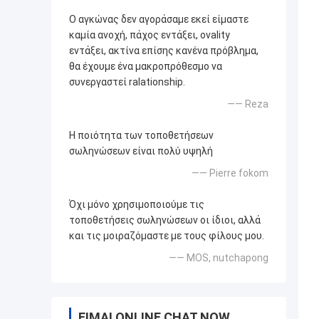
Ο αγκώνας δεν αγοράσαμε εκεί είμαστε
καμία ανοχή, πάχος εντάξει, ovality
εντάξει, ακτίνα επίσης κανένα πρόβλημα,
θα έχουμε ένα μακροπρόθεσμο να
συνεργαστεί ralationship.
—— Reza
Η ποιότητα των τοποθετήσεων
σωληνώσεων είναι πολύ υψηλή
—— Pierre fokom
Όχι μόνο χρησιμοποιούμε τις
τοποθετήσεις σωληνώσεων οι ίδιοι, αλλά
και τις μοιραζόμαστε με τους φίλους μου.
—— MOS, nutchapong
ΕΊΜΑΙ ONLINE CHAT NOW