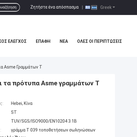
Ζητήστε ένα απόσπασμα
|
Greek
Αναζήτηση
ΚΌΣ ΈΛΕΓΧΟΣ
ΕΠΑΦΉ
ΝΈΑ
ΌΛΕΣ ΟΙ ΠΕΡΙΠΤΏΣΕΙΣ
πα Asme Γραμμάτων Τ
ει τα πρότυπα Asme γραμμάτων Τ
ς:
Hebei, Κίνα
ST
TUV/SGS/ISO9000/EN10204 3.1B
:
γράμμα Τ 039 τοποθετήσεων σωληνώσεων