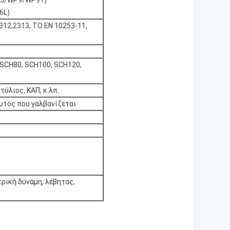
P5/WP9/WP91)
6L)
312,2313, ΤΟ EN 10253-11,
 SCH80, SCH100, SCH120,
τύλιος, ΚΑΠ, κ.λπ.
υτός που γαλβανίζεται
τρική δύναμη, λέβητας,