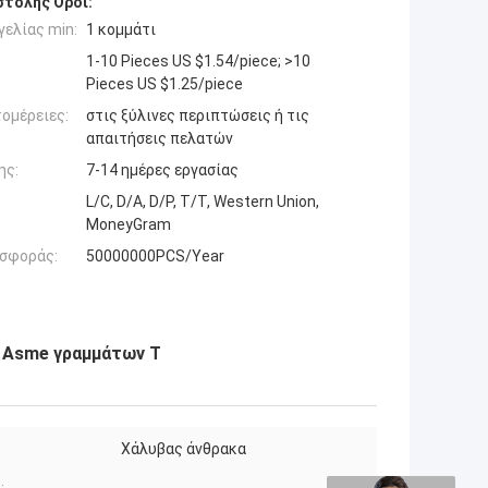
τολής Όροι:
ελίας min:
1 κομμάτι
1-10 Pieces US $1.54/piece; >10
Pieces US $1.25/piece
ομέρειες:
στις ξύλινες περιπτώσεις ή τις
απαιτήσεις πελατών
ης:
7-14 ημέρες εργασίας
L/C, D/A, D/P, T/T, Western Union,
MoneyGram
σφοράς:
50000000PCS/Year
α Asme γραμμάτων Τ
Χάλυβας άνθρακα