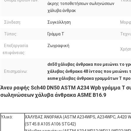
Όνομα προϊόντων:
Υλικό
άκρης τοποθετήσεων σωληνώσεων
χάλυβα άνθρακ
Σύνδεση:
Συγκόλληση
Μορφ
Τύπος:
Γράμμα Τ
Τεχνι
Επεξεργασία
Ζωγραφική
Χρήση
επιφάνειας:
dn50 χάλυβας άνθρακα που μειώνει το γ
Επισημαίνω:
χάλυβας άνθρακα 48 ίντσας που μειώνει 
asme χάλυβας άνθρακα γραμμάτων Τ πρ
Άνευ ραφής Sch40 DN50 ASTM A234 Wpb γράμμα Τ 
σωληνώσεων χάλυβα άνθρακα ASME B16.9
Υλικό:
ΧΆΛΥΒΑΣ ΆΝΘΡΑΚΑ (ASTM A234WPS, A234WPC, A420 W
(ST45.8 A105 A106 STG42)