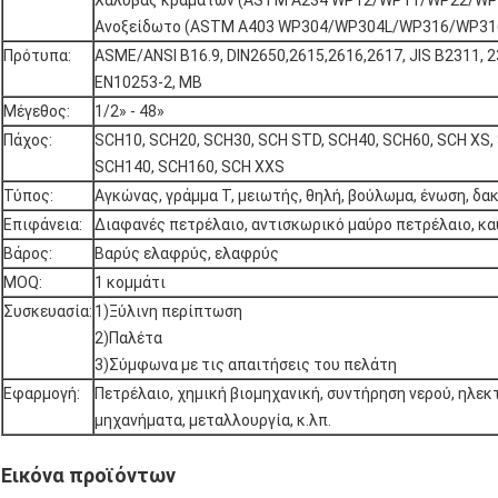
Χάλυβας κραμάτων (ASTM A234 WP12/WP11/WP22/W
Ανοξείδωτο (ASTM A403 WP304/WP304L/WP316/WP31
Πρότυπα:
ASME/ANSI B16.9, DIN2650,2615,2616,2617, JIS B2311, 2
EN10253-2, ΜΒ
Μέγεθος:
1/2» - 48»
Πάχος:
SCH10, SCH20, SCH30, SCH STD, SCH40, SCH60, SCH XS,
SCH140, SCH160, SCH XXS
Τύπος:
Αγκώνας, γράμμα Τ, μειωτής, θηλή, βούλωμα, ένωση, δακ
Επιφάνεια:
Διαφανές πετρέλαιο, αντισκωρικό μαύρο πετρέλαιο, κα
Βάρος:
Βαρύς ελαφρύς, ελαφρύς
MOQ:
1 κομμάτι
Συσκευασία:
1)Ξύλινη περίπτωση
2)Παλέτα
3)Σύμφωνα με τις απαιτήσεις του πελάτη
Εφαρμογή:
Πετρέλαιο, χημική βιομηχανική, συντήρηση νερού, ηλεκ
μηχανήματα, μεταλλουργία, κ.λπ.
Εικόνα προϊόντων