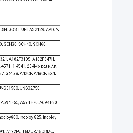
DIN, GOST, UNI, AS2129, API 6A,
0, SCH30, SCH40, SCH60,
F321, A182F310S, A182F347H,
,4571, 1,4541, 254Mo και κ.λπ.
7, St45.8, A42CP, A48CP, E24,
UNS31500, UNS32750,
A694 F65, A694 F70, A694 F80
ncoloy800, incoloy 825, incoloy
F91, A182F9, 16MO3,15CRMO,