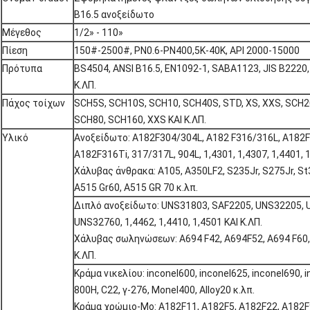
B16.5 ανοξείδωτο
Μέγεθος
1/2» - 110»
Πίεση
150#-2500#, PN0.6-PN400,5K-40K, API 2000-15000
Πρότυπα
BS4504, ANSI B16.5, EN1092-1, SABA1123, JIS B2220, 
Κ.ΛΠ.
Πάχος τοίχων
SCH5S, SCH10S, SCH10, SCH40S, STD, XS, XXS, SCH2
SCH80, SCH160, XXS ΚΑΙ Κ.ΛΠ.
Υλικό
Ανοξείδωτο: A182F304/304L, A182 F316/316L, A182
A182F316Ti, 317/317L, 904L, 1,4301, 1,4307, 1,4401, 1
Χάλυβας άνθρακα: A105, A350LF2, S235Jr, S275Jr, St3
A515 Gr60, A515 GR 70 κ.λπ.
Διπλό ανοξείδωτο: UNS31803, SAF2205, UNS32205, 
UNS32760, 1,4462, 1,4410, 1,4501 ΚΑΙ Κ.ΛΠ.
Χάλυβας σωληνώσεων: A694 F42, A694F52, A694 F60, 
Κ.ΛΠ.
Κράμα νικελίου: inconel600, inconel625, inconel690, i
800H, C22, γ-276, Monel400, Alloy20 κ.λπ.
Κράμα χρώμιο-Mo: A182F11, A182F5, A182F22, A182