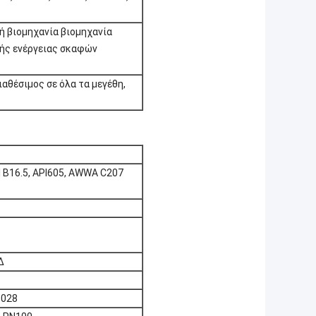
ή βιομηχανία βιομηχανία
ής ενέργειας σκαφών
αθέσιμος σε όλα τα μεγέθη,
 B16.5, API605, AWWA C207
Δ
5028