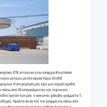
ngtian, ΕΠΕ εντόπισε στην επαρχία Κίνα Hebei
νικών μέτρων, με ένα εργαστήριο 25.000
υρίων. Η επιχείρησή μας έχει μια ισχυρή ομάδα
 πάνω από 30 επαγγελματίες και τεχνικούς.
πεδίο προϊόντων μας: ο αγκώνας χάλυβα, γράμματα Τ,
οδοχές. Ήμαστε σε αυτήν την γραμμή για πάνω από
πως η Νοτιοανατολική Ασία, η Μέση Ανατολή, η