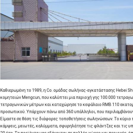
Καθιερωμένη το 1989, η Co. ομάδας σωλήνας-εγκατάστασης Hebei She
κομητειών Mengcun, που καλύπτει μια περιοχή γης 100.000 τετραγω
τετραγωνικών μέτρων και καταχώρησε το κεφάλαιο RMB 110 εκατομμ
προσωπικού. Υπάρχουν πάνω από 360 υπάλληλοι, που περιλαμβάνουν
Είμαστε σε θέση τις διάφορες τοποθετήσεις σωληνώσεων. Το κύριο 
κάμψεις, μειωτές, καλύμματα, σφυρηλάτησε τις φλάντζες και τις υπ
20 έτη. Τα προϊόντα μας εξάγονται σε πολλές χώρες και περιοχές, ό