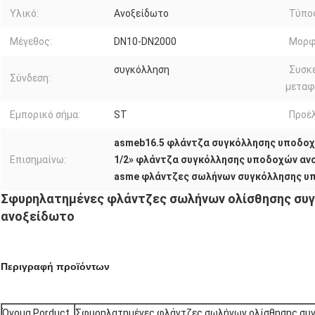
Υλικό:
Ανοξείδωτο
Τύπο
Μέγεθος:
DN10-DN2000
Μορφ
συγκόλληση
Συσκ
Σύνδεση:
μεταφ
Εμπορικό σήμα:
ST
Προέλ
asmeb16.5 φλάντζα συγκόλλησης υποδο
Επισημαίνω:
1/2» φλάντζα συγκόλλησης υποδοχών αν
asme φλάντζες σωλήνων συγκόλλησης υ
Σφυρηλατημένες φλάντζες σωλήνων ολίσθησης συ
ανοξείδωτο
Περιγραφή προϊόντων
Όνομα Porduct
Σφυρηλατημένες φλάντζες σωλήνων ολίσθησης συ