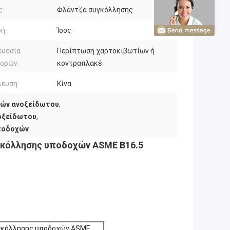
ς:
Φλάντζα συγκόλλησης
ή:
Ίσος
ευασία
Περίπτωση χαρτοκιβωτίων ή
ορών:
κοντραπλακέ
ευση:
Κίνα
χών ανοξείδωτου
,
οξείδωτου
,
ποδοχών
γκόλλησης υποδοχών ASME B16.5
γκόλλησης υποδοχών ASME