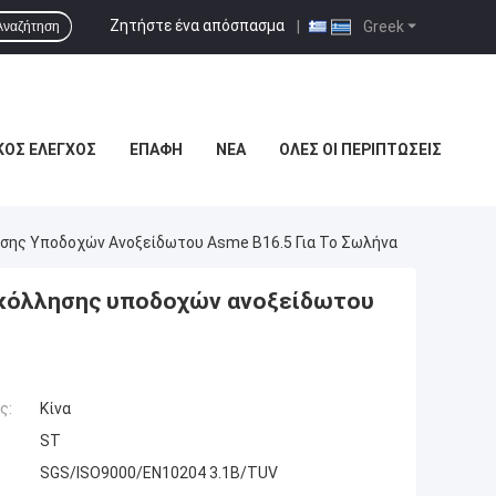
Ζητήστε ένα απόσπασμα
|
Greek
Αναζήτηση
ΚΌΣ ΈΛΕΓΧΟΣ
ΕΠΑΦΉ
ΝΈΑ
ΌΛΕΣ ΟΙ ΠΕΡΙΠΤΏΣΕΙΣ
σης Υποδοχών Ανοξείδωτου Asme B16.5 Για Το Σωλήνα
γκόλλησης υποδοχών ανοξείδωτου
ς:
Κίνα
ST
SGS/ISO9000/EN10204 3.1B/TUV