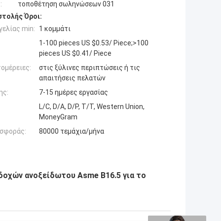
:
τοποθέτηση σωληνώσεων 031
τολής Όροι:
ελίας min:
1 κομμάτι
1-100 pieces US $0.53/ Piece;>100
pieces US $0.41/ Piece
ομέρειες:
στις ξύλινες περιπτώσεις ή τις
απαιτήσεις πελατών
ης:
7-15 ημέρες εργασίας
L/C, D/A, D/P, T/T, Western Union,
MoneyGram
σφοράς:
80000 τεμάχια/μήνα
δοχών ανοξείδωτου Asme B16.5 για το