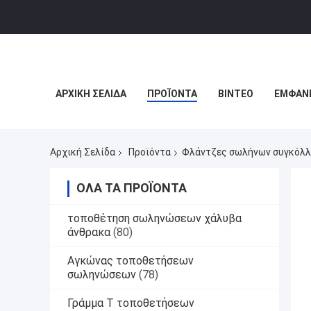
ΑΡΧΙΚΉ ΣΕΛΊΔΑ
ΠΡΟΪΌΝΤΑ
ΒΊΝΤΕΟ
ΕΜΦΆΝΙ
Αρχική Σελίδα
Προϊόντα
Φλάντζες σωλήνων συγκόλ
ΌΛΑ ΤΑ ΠΡΟΪΌΝΤΑ
τοποθέτηση σωληνώσεων χάλυβα
άνθρακα
(80)
Αγκώνας τοποθετήσεων
σωληνώσεων
(78)
Γράμμα Τ τοποθετήσεων