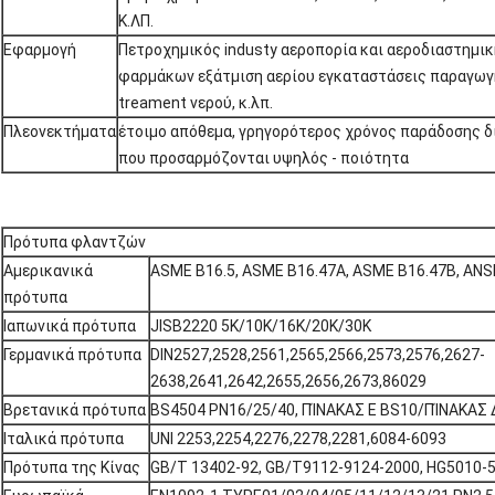
Κ.ΛΠ.
Εφαρμογή
Πετροχημικός industy αεροπορία και αεροδιαστημικ
φαρμάκων εξάτμιση αερίου εγκαταστάσεις παραγωγ
treament νερού, κ.λπ.
Πλεονεκτήματα
έτοιμο απόθεμα, γρηγορότερος χρόνος παράδοσης δι
που προσαρμόζονται υψηλός - ποιότητα
Πρότυπα φλαντζών
Αμερικανικά
ASME B16.5, ASME B16.47A, ASME B16.47B, ANSI
πρότυπα
Ιαπωνικά πρότυπα
JISB2220 5K/10K/16K/20K/30K
Γερμανικά πρότυπα
DIN2527,2528,2561,2565,2566,2573,2576,2627-
2638,2641,2642,2655,2656,2673,86029
Βρετανικά πρότυπα
BS4504 PN16/25/40, ΠΊΝΑΚΑΣ Ε BS10/ΠΊΝΑΚΑΣ 
Ιταλικά πρότυπα
UNI 2253,2254,2276,2278,2281,6084-6093
Πρότυπα της Κίνας
GB/T 13402-92, GB/T9112-9124-2000, HG5010-