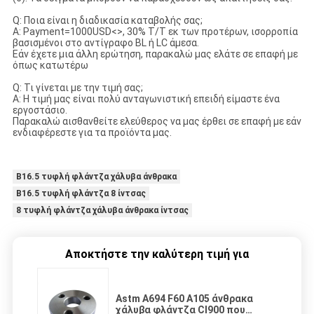
Q: Ποια είναι η διαδικασία καταβολής σας;
Α: Payment=1000USD<>, 30% T/T εκ των προτέρων, ισορροπία
βασισμένοι στο αντίγραφο BL ή LC άμεσα.
Εάν έχετε μια άλλη ερώτηση, παρακαλώ μας ελάτε σε επαφή με
όπως κατωτέρω
Q: Τι γίνεται με την τιμή σας;
Α: Η τιμή μας είναι πολύ ανταγωνιστική επειδή είμαστε ένα
εργοστάσιο.
Παρακαλώ αισθανθείτε ελεύθερος να μας έρθει σε επαφή με εάν
ενδιαφέρεστε για τα προϊόντα μας.
B16.5 τυφλή φλάντζα χάλυβα άνθρακα
B16.5 τυφλή φλάντζα 8 ίντσας
8 τυφλή φλάντζα χάλυβα άνθρακα ίντσας
Αποκτήστε την καλύτερη τιμή για
Astm A694 F60 A105 άνθρακα
χάλυβα φλάντζα Cl900 που