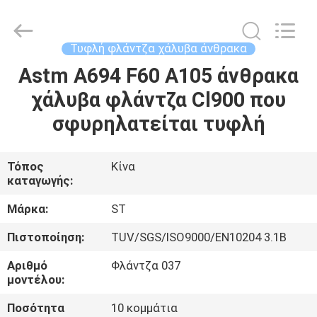
Fittings
Group
Co.,
Ltd..
All
Τυφλή φλάντζα χάλυβα άνθρακα
Rights
Reserved.
Astm A694 F60 A105 άνθρακα
ΑΡΧΙΚΉ
Developed
by
ECER
χάλυβα φλάντζα Cl900 που
ΣΕΛΊΔΑ
σφυρηλατείται τυφλή
ΠΡΟΪΌΝΤΑ
Τόπος
Κίνα
καταγωγής:
ΒΊΝΤΕΟ
Μάρκα:
ST
ΕΜΦΆΝΙΣΗ
Πιστοποίηση:
TUV/SGS/ISO9000/EN10204 3.1B
VR
Αριθμό
Φλάντζα 037
μοντέλου:
ΣΧΕΤΙΚΆ
Ποσότητα
10 κομμάτια