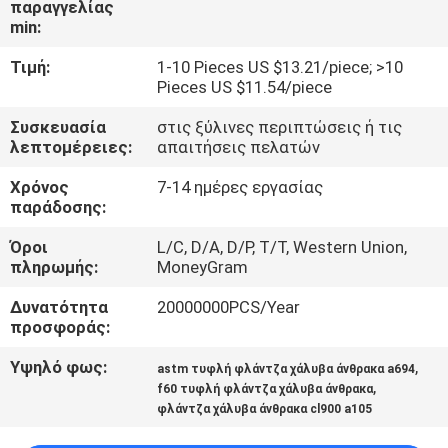
παραγγελίας
ΜΕ
min:
ΕΜΆΣ
Τιμή:
1-10 Pieces US $13.21/piece; >10
Pieces US $11.54/piece
ΓΎΡΟΣ
Συσκευασία
στις ξύλινες περιπτώσεις ή τις
ΕΡΓΟΣΤΑΣΊΩΝ
λεπτομέρειες:
απαιτήσεις πελατών
Χρόνος
7-14 ημέρες εργασίας
ΠΟΙΟΤΙΚΌΣ
παράδοσης:
ΈΛΕΓΧΟΣ
Όροι
L/C, D/A, D/P, T/T, Western Union,
πληρωμής:
MoneyGram
ΕΠΑΦΉ
Δυνατότητα
20000000PCS/Year
προσφοράς:
ΝΈΑ
Υψηλό φως:
,
astm τυφλή φλάντζα χάλυβα άνθρακα a694
,
f60 τυφλή φλάντζα χάλυβα άνθρακα
φλάντζα χάλυβα άνθρακα cl900 a105
ΌΛΕΣ