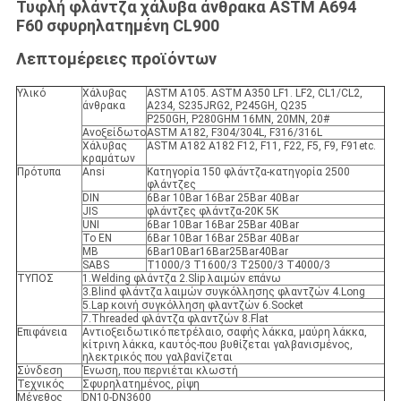
Τυφλή φλάντζα χάλυβα άνθρακα ASTM A694
F60 σφυρηλατημένη CL900
Λεπτομέρειες προϊόντων
Υλικό
Χάλυβας
ASTM A105. ASTM A350 LF1. LF2, CL1/CL2,
άνθρακα
A234, S235JRG2, P245GH, Q235
P250GH, P280GHM 16MN, 20MN, 20#
Ανοξείδωτο
ASTM A182, F304/304L, F316/316L
Χάλυβας
ASTM A182 A182 F12, F11, F22, F5, F9, F91etc.
κραμάτων
Πρότυπα
Ansi
Κατηγορία 150 φλάντζα-κατηγορία 2500
φλάντζες
DIN
6Bar 10Bar 16Bar 25Bar 40Bar
JIS
φλάντζες φλάντζα-20K 5K
UNI
6Bar 10Bar 16Bar 25Bar 40Bar
Το EN
6Bar 10Bar 16Bar 25Bar 40Bar
ΜΒ
6Bar10Bar16Bar25Bar40Bar
SABS
T1000/3 T1600/3 T2500/3 T4000/3
ΤΥΠΟΣ
1.Welding φλάντζα 2.Slip λαιμών επάνω
3.Blind φλάντζα λαιμών συγκόλλησης φλαντζών 4.Long
5.Lap κοινή συγκόλληση φλαντζών 6.Socket
7.Threaded φλάντζα φλαντζών 8.Flat
Επιφάνεια
Αντιοξειδωτικό πετρέλαιο, σαφής λάκκα, μαύρη λάκκα,
κίτρινη λάκκα, καυτός-που βυθίζεται γαλβανισμένος,
ηλεκτρικός που γαλβανίζεται
Σύνδεση
Ένωση, που περνιέται κλωστή
Τεχνικός
Σφυρηλατημένος, ρίψη
Μέγεθος
DN10-DN3600