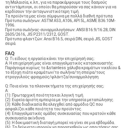
τη Μαλαισία, κ.λπ., για να παρακάμψουμε τους δασμούς
αντιντάμπινγκ, οι οποίοι θα μπορούσαν να σας κάνουν για να
κερδίσουν την ανταγωνιστικότερη τιμή.
Τα προϊόντα μας είναι σύμφωνα με πολλά διεθνή πρότυπα
Πρότυπα σωλήνων: ASTM A53, A106, API 5L, ASME B36.10M-
1996.
Πρότυπα σωλήνας-συναρμολογήσεων: ANSI B16.9/16.28, DIN
2605/2616, JIS P2311/2312, GOST.
Πρότυπα φλαντζών: Ansi B16.5, σειρά DIN, σειρά JIS, GOST
σειρά.
FAQ
Q: Τι είδους η εργασία κάνει την επιχείρησή σας;
Α: Η επιχείρησή μας είναι επαγγελματικός κατασκευαστής.
Παράγουμε κυρίως το &stainless χάλυβα κραμάτων νικελίου &
το έξοχη πιάτο κραμάτων/το σωλήνα/τη σπείρα/τους
στρογγυλούς φραγμούς/φλάντζα/συναρμολόγηση
Q: Ποια είναι τα πλεονεκτήματα της επιχείρησής σας;
Α:
(1): Πρωταρχική ποιότητα και λογική τιμή.
(2): Ευρεία άριστη εμπειρία με την υπηρεσία μεταπώλησης.
(3): Κάθε διαδικασία θα ελεγχθεί από αρμόδιο QC που
ασφαλίζει κάθε ποιότητα του προϊόντος.
(4): Επαγγελματικές ομάδες συσκευασίας που κρατούν κάθε
συσκευασία ακίνδυνα.
(5): Η δοκιμαστική διαταγή μπορεί να γίνει σε μια εβδομάδα.
(6): Τα δείγματα μπορούν να παρασχεθούν ως απαιτήσεις σας.