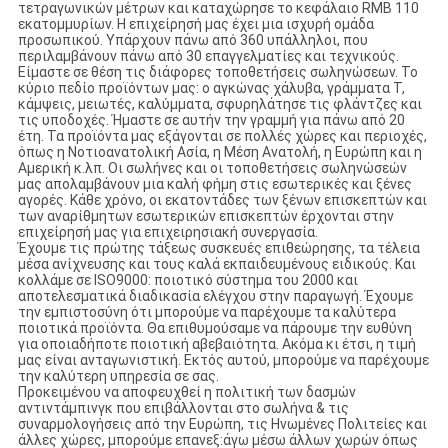
τετραγωνικών μέτρων και καταχώρησε το κεφάλαιο RMB 110
εκατομμυρίων. Η επιχείρησή μας έχει μια ισχυρή ομάδα
προσωπικού. Υπάρχουν πάνω από 360 υπάλληλοι, που
περιλαμβάνουν πάνω από 30 επαγγελματίες και τεχνικούς.
Είμαστε σε θέση τις διάφορες τοποθετήσεις σωληνώσεων. Το
κύριο πεδίο προϊόντων μας: ο αγκώνας χάλυβα, γράμματα Τ,
κάμψεις, μειωτές, καλύμματα, σφυρηλάτησε τις φλάντζες και
τις υποδοχές. Ήμαστε σε αυτήν την γραμμή για πάνω από 20
έτη. Τα προϊόντα μας εξάγονται σε πολλές χώρες και περιοχές,
όπως η Νοτιοανατολική Ασία, η Μέση Ανατολή, η Ευρώπη και η
Αμερική κ.λπ. Οι σωλήνες και οι τοποθετήσεις σωληνώσεών
μας απολαμβάνουν μια καλή φήμη στις εσωτερικές και ξένες
αγορές. Κάθε χρόνο, οι εκατοντάδες των ξένων επισκεπτών και
των αναρίθμητων εσωτερικών επισκεπτών έρχονται στην
επιχείρησή μας για επιχειρησιακή συνεργασία.
Έχουμε τις πρώτης τάξεως συσκευές επιθεώρησης, τα τέλεια
μέσα ανίχνευσης και τους καλά εκπαιδευμένους ειδικούς. Και
κολλάμε σε ISO9000: ποιοτικό σύστημα του 2000 και
αποτελεσματικά διαδικασία ελέγχου στην παραγωγή. Έχουμε
την εμπιστοσύνη ότι μπορούμε να παρέχουμε τα καλύτερα
ποιοτικά προϊόντα. Θα επιθυμούσαμε να πάρουμε την ευθύνη
για οποιαδήποτε ποιοτική αβεβαιότητα. Ακόμα κι έτσι, η τιμή
μας είναι ανταγωνιστική. Εκτός αυτού, μπορούμε να παρέχουμε
την καλύτερη υπηρεσία σε σας.
Προκειμένου να αποφευχθεί η πολιτική των δασμών
αντιντάμπινγκ που επιβάλλονται στο σωλήνα & τις
συναρμολογήσεις από την Ευρώπη, τις Ηνωμένες Πολιτείες και
άλλες χώρες, μπορούμε επανεξ:άγω μέσω άλλων χωρών όπως