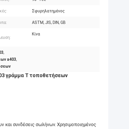
κές:
Σφυρηλατημένος
υπα:
ASTM, JIS, DIN, GB
Κίνα
ευση:
03
,
ων a403
,
ώσεων
03 γράμμα Τ τοποθετήσεων
ν και συνδέσεις σωλήνων. Χρησιμοποιημένος