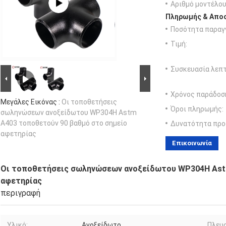
Αριθμό μοντέλου
Πληρωμής & Αποσ
Ποσότητα παραγγ
Τιμή:
Συσκευασία λεπτ
Χρόνος παράδοσ
Μεγάλες Εικόνας :
Οι τοποθετήσεις
Όροι πληρωμής:
σωληνώσεων ανοξείδωτου WP304H Astm
A403 τοποθετούν 90 βαθμό στο σημείο
Δυνατότητα προ
αφετηρίας
Επικοινωνία
Οι τοποθετήσεις σωληνώσεων ανοξείδωτου WP304H Astm
αφετηρίας
περιγραφή
Υλικό:
Ανοξείδωτο
Πλευρ