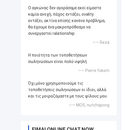
Ο αγκώνας δεν αγοράσαμε εκεί είμαστε
καμία ανοχή, πάχος εντάξει, ovality
εντάξει, ακτίνα επίσης κανένα πρόβλημα,
θα έχουμε ένα μακροπρόθεσμο να
συνεργαστεί ralationship.
—— Reza
Η ποιότητα των τοποθετήσεων
σωληνώσεων είναι πολύ υψηλή
—— Pierre fokom
Όχι μόνο χρησιμοποιούμε τις
τοποθετήσεις σωληνώσεων οι ίδιοι, αλλά
και τις μοιραζόμαστε με τους φίλους μου.
—— MOS, nutchapong
ΕΊΜΑΙ ONLINE CHAT NOW