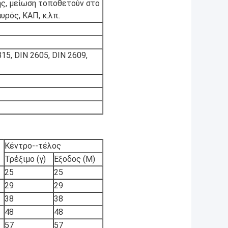
ής, μείωση τοποθετούν στο
υρός, ΚΑΠ, κ.λπ.
15, DIN 2605, DIN 2609,
Κέντρο--τέλος
Τρέξιμο (γ)
Έξοδος (Μ)
25
25
29
29
38
38
48
48
57
57