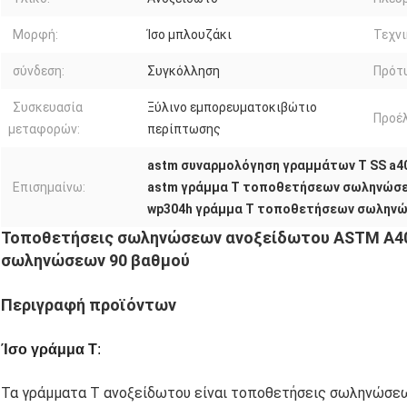
Μορφή:
Ίσο μπλουζάκι
Τεχνι
σύνδεση:
Συγκόλληση
Πρότ
Συσκευασία
Ξύλινο εμπορευματοκιβώτιο
Προέλ
μεταφορών:
περίπτωσης
astm συναρμολόγηση γραμμάτων Τ SS a4
Επισημαίνω:
astm γράμμα Τ τοποθετήσεων σωληνώσε
wp304h γράμμα Τ τοποθετήσεων σωλην
Τοποθετήσεις σωληνώσεων ανοξείδωτου ASTM A4
σωληνώσεων 90 βαθμού
Περιγραφή προϊόντων
Ίσο γράμμα Τ
:
Τα γράμματα Τ ανοξείδωτου είναι τοποθετήσεις σωληνώσεω