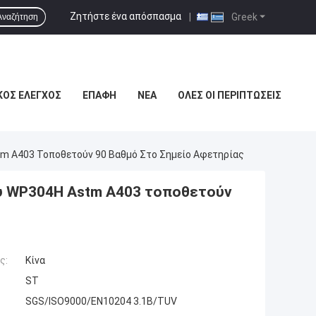
Ζητήστε ένα απόσπασμα
|
Greek
Αναζήτηση
ΚΌΣ ΈΛΕΓΧΟΣ
ΕΠΑΦΉ
ΝΈΑ
ΌΛΕΣ ΟΙ ΠΕΡΙΠΤΏΣΕΙΣ
m A403 Τοποθετούν 90 Βαθμό Στο Σημείο Αφετηρίας
 WP304H Astm A403 τοποθετούν
ς:
Κίνα
ST
SGS/ISO9000/EN10204 3.1B/TUV