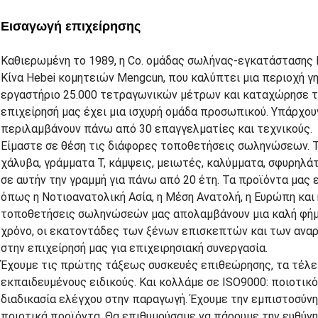
Εισαγωγή επιχείρησης
Καθιερωμένη το 1989, η Co. ομάδας σωλήνας-εγκατάστασης H
Κίνα Hebei κομητειών Mengcun, που καλύπτει μια περιοχή γ
εργαστήριο 25.000 τετραγωνικών μέτρων και καταχώρησε τ
επιχείρησή μας έχει μια ισχυρή ομάδα προσωπικού. Υπάρχου
περιλαμβάνουν πάνω από 30 επαγγελματίες και τεχνικούς.
Είμαστε σε θέση τις διάφορες τοποθετήσεις σωληνώσεων. Τ
χάλυβα, γράμματα Τ, κάμψεις, μειωτές, καλύμματα, σφυρηλά
σε αυτήν την γραμμή για πάνω από 20 έτη. Τα προϊόντα μας
όπως η Νοτιοανατολική Ασία, η Μέση Ανατολή, η Ευρώπη και η
τοποθετήσεις σωληνώσεών μας απολαμβάνουν μια καλή φήμη
χρόνο, οι εκατοντάδες των ξένων επισκεπτών και των αν
στην επιχείρησή μας για επιχειρησιακή συνεργασία.
Έχουμε τις πρώτης τάξεως συσκευές επιθεώρησης, τα τέλει
εκπαιδευμένους ειδικούς. Και κολλάμε σε ISO9000: ποιοτικ
διαδικασία ελέγχου στην παραγωγή. Έχουμε την εμπιστοσύν
ποιοτικά προϊόντα. Θα επιθυμούσαμε να πάρουμε την ευθύνη