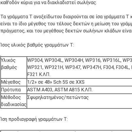
καθ'οδόν κύρια για να διακλαδιστεί σωλήνας.
Τα γράμματα Τ ανοξείδωτου διαιρούνται σε ίσα γράμματα Τ κ
είναι το ίδιο μέγεθος του τέλους δεκτών η μείωση του γράμ
πράγματος, και του μεγέθους δεκτών σωλήνων κλάδων είναι
Ίσος υλικός βαθμός γραμμάτων Τ:
Υλικός
WP304, WP304L, WP304H, WP316, WP316L, WP3
βαθμός
WP321, WP321H, WP347, WP347H, F304, F304L, F
F321 Κ.ΛΠ.
Μέγεθος
1/2» σε 48» Sch 5S σε XXS
Πρότυπα
ASTM A403, ASTM A815 Κ.ΛΠ.
Μέθοδος
Σφυρηλατημένος/πετώντας
διαδικασίας
Ίση προδιαγραφή γραμμάτων Τ: