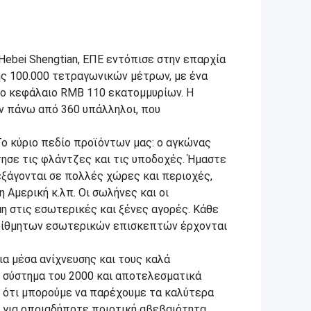
ebei Shengtian, ΕΠΕ εντόπισε στην επαρχία
ης 100.000 τετραγωνικών μέτρων, με ένα
ο κεφάλαιο RMB 110 εκατομμυρίων. Η
ν πάνω από 360 υπάλληλοι, που
ο κύριο πεδίο προϊόντων μας: ο αγκώνας
τησε τις φλάντζες και τις υποδοχές. Ήμαστε
 εξάγονται σε πολλές χώρες και περιοχές,
 Αμερική κ.λπ. Οι σωλήνες και οι
 στις εσωτερικές και ξένες αγορές. Κάθε
αρίθμητων εσωτερικών επισκεπτών έρχονται
α μέσα ανίχνευσης και τους καλά
ό σύστημα του 2000 και αποτελεσματικά
η ότι μπορούμε να παρέχουμε τα καλύτερα
 για οποιαδήποτε ποιοτική αβεβαιότητα.