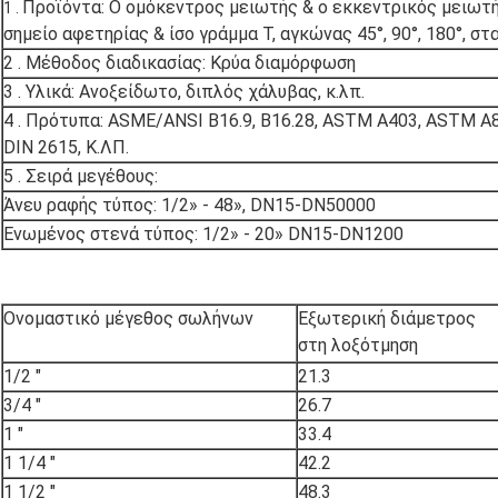
Προϊόντα: Ο ομόκεντρος μειωτής & ο εκκεντρικός μειωτ
1 .
σημείο αφετηρίας & ίσο γράμμα Τ, αγκώνας 45°, 90°, 180°, στα
2 . Μέθοδος διαδικασίας: Κρύα διαμόρφωση
3 . Υλικά: Ανοξείδωτο, διπλός χάλυβας, κ.λπ.
4 . Πρότυπα: ASME/ANSI B16.9, B16.28, ASTM A403, ASTM A8
DIN 2615, Κ.ΛΠ.
5 . Σειρά μεγέθους:
Άνευ ραφής τύπος: 1/2» - 48», DN15-DN50000
Ενωμένος στενά τύπος: 1/2» - 20» DN15-DN1200
Ονομαστικό μέγεθος σωλήνων
Εξωτερική διάμετρος
στη λοξότμηση
1/2 ″
21.3
3/4 ″
26.7
1 ″
33.4
1 1/4 ″
42.2
1 1/2 ″
48.3