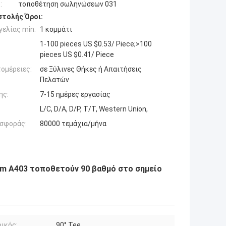
:
τοποθέτηση σωληνώσεων 031
τολής Όροι:
ελίας min:
1 κομμάτι
1-100 pieces US $0.53/ Piece;>100
pieces US $0.41/ Piece
ομέρειες:
σε Ξύλινες Θήκες ή Απαιτήσεις
Πελατών
ης:
7-15 ημέρες εργασίας
L/C, D/A, D/P, T/T, Western Union,
σφοράς:
80000 τεμάχια/μήνα
 A403 τοποθετούν 90 βαθμό στο σημείο
ικός:
90° Tee