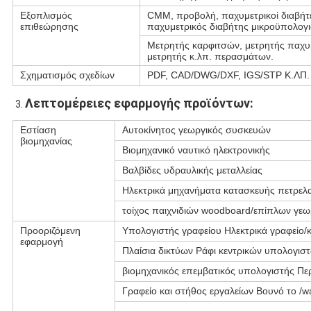
Εξοπλισμός
CMM, προβολή, παχυμετρικοί διαβήτε
επιθεώρησης
παχυμετρικός διαβήτης μικροϋπολογ
Μετρητής καρφιτσών, μετρητής παχυ
μετρητής κ.λπ. περασμάτων.
Σχηματισμός σχεδίων
PDF, CAD/DWG/DXF, IGS/STP Κ.ΛΠ.
Λεπτομέρειες εφαρμογής προϊόντων:
3. 
Εστίαση
Αυτοκίνητος γεωργικός συσκευών
βιομηχανίας
Βιομηχανικό ναυτικό ηλεκτρονικής
Βαλβίδες υδραυλικής μεταλλείας
Ηλεκτρικά μηχανήματα κατασκευής πετρελα
τοίχος παιχνιδιών woodboard/επίπλων γεω
Προοριζόμενη
Υπολογιστής γραφείου Ηλεκτρικά γραφείο/κ
εφαρμογή
Πλαίσια δικτύων Ράφι κεντρικών υπολογιστ
βιομηχανικός επεμβατικός υπολογιστής Πε
Γραφείο και στήθος εργαλείων Βουνό το /wa