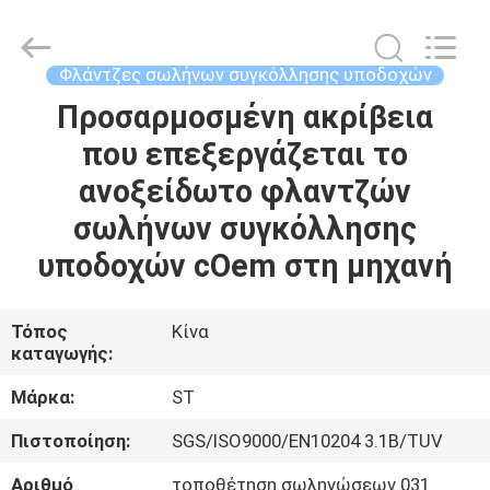
Fittings
Group
Co.,
Ltd..
All
Φλάντζες σωλήνων συγκόλλησης υποδοχών
Rights
Reserved.
Developed
Προσαρμοσμένη ακρίβεια
ΑΡΧΙΚΉ
by
ECER
που επεξεργάζεται το
ΣΕΛΊΔΑ
ανοξείδωτο φλαντζών
ΠΡΟΪΌΝΤΑ
σωλήνων συγκόλλησης
υποδοχών cOem στη μηχανή
ΒΊΝΤΕΟ
Τόπος
Κίνα
καταγωγής:
ΕΜΦΆΝΙΣΗ
VR
Μάρκα:
ST
Πιστοποίηση:
SGS/ISO9000/EN10204 3.1B/TUV
ΣΧΕΤΙΚΆ
Αριθμό
τοποθέτηση σωληνώσεων 031