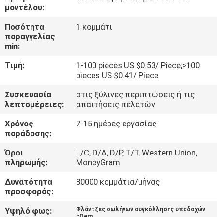
ΜΕ
μοντέλου:
ΕΜΆΣ
Ποσότητα
1 κομμάτι
παραγγελίας
min:
ΓΎΡΟΣ
Τιμή:
1-100 pieces US $0.53/ Piece;>100
ΕΡΓΟΣΤΑΣΊΩΝ
pieces US $0.41/ Piece
Συσκευασία
στις ξύλινες περιπτώσεις ή τις
ΠΟΙΟΤΙΚΌΣ
λεπτομέρειες:
απαιτήσεις πελατών
ΈΛΕΓΧΟΣ
Χρόνος
7-15 ημέρες εργασίας
παράδοσης:
ΕΠΑΦΉ
Όροι
L/C, D/A, D/P, T/T, Western Union,
πληρωμής:
MoneyGram
ΝΈΑ
Δυνατότητα
80000 κομμάτια/μήνας
προσφοράς:
ΌΛΕΣ
Υψηλό φως:
Φλάντζες σωλήνων συγκόλλησης υποδοχών
cOem