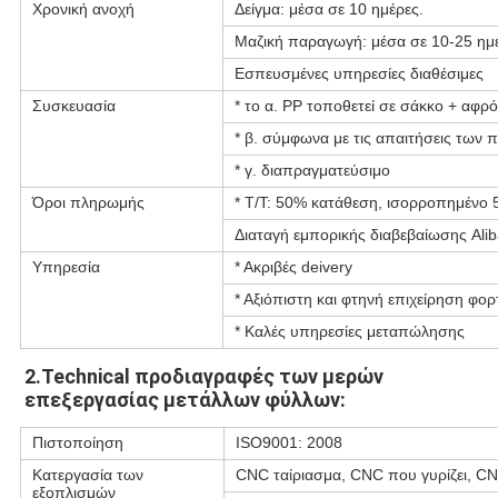
Χρονική ανοχή
Δείγμα: μέσα σε 10 ημέρες.
Μαζική παραγωγή: μέσα σε 10-25 ημέ
Εσπευσμένες υπηρεσίες διαθέσιμες
Συσκευασία
* το α. PP τοποθετεί σε σάκκο + αφρ
* β. σύμφωνα με τις απαιτήσεις των 
* γ. διαπραγματεύσιμο
Όροι πληρωμής
* T/T: 50% κατάθεση, ισορροπημένο 
Διαταγή εμπορικής διαβεβαίωσης Ali
Υπηρεσία
* Ακριβές deivery
* Αξιόπιστη και φτηνή επιχείρηση φορ
* Καλές υπηρεσίες μεταπώλησης
2.Technical προδιαγραφές των μερών 
επεξεργασίας μετάλλων φύλλων:
Πιστοποίηση
ISO9001: 2008
Κατεργασία των
CNC ταίριασμα, CNC που γυρίζει, CN
εξοπλισμών