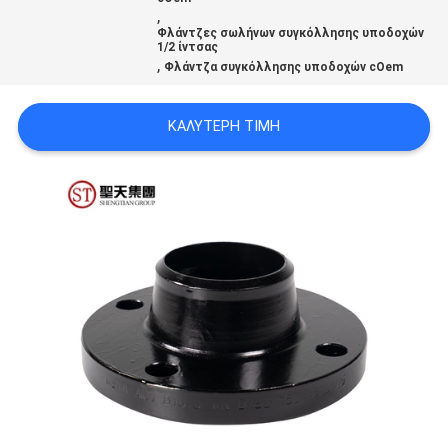
ΟΙ
,
Φλάντζες σωλήνων συγκόλλησης υποδοχών
ΠΕΡΙΠΤΏΣΕΙΣ
1/2 ίντσας
,
Φλάντζα συγκόλλησης υποδοχών cOem
SITEMAP
ΚΑΛΎΤΕΡΗ ΤΙΜΉ
ΠΟΛΙΤΙΚΉ
ΑΠΟΡΡΉΤΟΥ