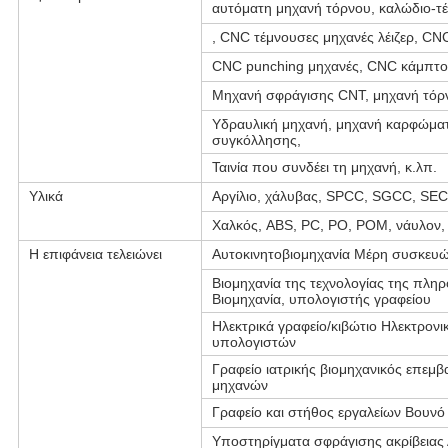
αυτόματη μηχανή τόρνου, καλώδιο-τ
, CNC τέμνουσες μηχανές λέιζερ, CN
CNC punching μηχανές, CNC κάμπτο
Μηχανή σφράγισης CNT, μηχανή τόρ
Υδραυλική μηχανή, μηχανή καρφώματ
συγκόλλησης,
Ταινία που συνδέει τη μηχανή, κ.λπ.
Υλικά
Αργίλιο, χάλυβας, SPCC, SGCC, SECC
Χαλκός, ABS, PC, PO, POM, νάυλον, 
Η επιφάνεια τελειώνει
Αυτοκινητοβιομηχανία Μέρη συσκευών
Βιομηχανία της τεχνολογίας της πλη
Βιομηχανία, υπολογιστής γραφείου
Ηλεκτρικά γραφείο/κιβώτιο Ηλεκτρονι
υπολογιστών
Γραφείο ιατρικής βιομηχανικός επεμβ
μηχανών
Γραφείο και στήθος εργαλείων Βουνό 
Υποστηρίγματα σφράγισης ακρίβειας