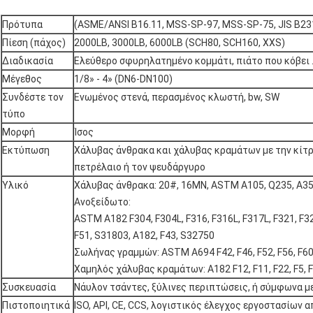
Πρότυπα
(ASME/ANSI B16.11, MSS-SP-97, MSS-SP-75, JIS B23
Πίεση (πάχος)
2000LB, 3000LB, 6000LB (SCH80, SCH160, XXS)
Διαδικασία
Ελεύθερο σφυρηλατημένο κομμάτι, πιάτο που κόβει 
Μέγεθος
1/8» - 4» (DN6-DN100)
Συνδέστε τον
Ενωμένος στενά, περασμένος κλωστή, bw, SW
τύπο
Μορφή
Ίσος
Εκτύπωση
Χάλυβας άνθρακα και χάλυβας κραμάτων με την κίτρ
πετρέλαιο ή τον ψευδάργυρο
Υλικό
Χάλυβας άνθρακα: 20#, 16MN, ASTM A105, Q235, A35
Ανοξείδωτο:
ASTM A182 F304, F304L, F316, F316L, F317L, F321, F32
F51, S31803, A182, F43, S32750
Σωλήνας γραμμών: ASTM A694 F42, F46, F52, F56, F60,
Χαμηλός χάλυβας κραμάτων: A182 F12, F11, F22, F5, F
Συσκευασία
Νάυλον τσάντες, ξύλινες περιπτώσεις, ή σύμφωνα μ
Πιστοποιητικά
ISO, API, CE, CCS, λογιστικός έλεγχος εργοστασίων 