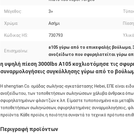
Μέγεθος:
3»
Τύπο
Χρώμα:
Ασήμι
Πίεση
Κώδικας HS:
730793
Υλικό
a105 γύρω από το επικεφαλής βούλωμα
,
Επισημαίνω:
ανοξείδωτο που σφυρηλατείται γύρω απ
η υψηλή πίεση 3000lbs A105 κοχλιοτόμησε τις σφυ
συναρμολογήσεις συγκόλλησης γύρω από το βούλω
Η shengtian Co. ομάδας σωλήνας-εγκατάστασης Hebei, ΕΠΕ είναι ειδ
ανοξείδωτου, των τοποθετήσεων σωληνώσεων χάλυβα άνθρακα όπως 
σφυρηλατημένων φλαντζών κ.λπ. Είμαστε τυποποιημένο και μεταβλ
τοποθετήσεων σωληνώσεων, σφυρηλατημένες συναρμολογήσεις, φλάν
προϊόντα. Κάθε προϊόν, η ποιότητα συναντά το τεχνικό πρότυπο επ
Περιγραφή προϊόντων