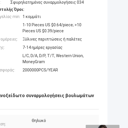
:
Σφυρηλατημένες συναρμολογήσεις 034
τολής Όροι:
ελίας min:
1 κομμάτι
1-10 Pieces US $0.64/piece; >10
Pieces US $0.39/piece
ομέρειες:
Ξύλινες περιπτώσεις ή παλέτες
ης:
7-14 ημέρες εργασίας
L/C, D/A, D/P, T/T, Western Union,
MoneyGram
σφοράς:
2000000PCS/YEAR
 ανοξείδωτο συναρμολογήσεις βουλωμάτων
Θηλυκό
ση: