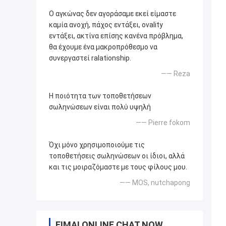
Ο αγκώνας δεν αγοράσαμε εκεί είμαστε
καμία ανοχή, πάχος εντάξει, ovality
εντάξει, ακτίνα επίσης κανένα πρόβλημα,
θα έχουμε ένα μακροπρόθεσμο να
συνεργαστεί ralationship.
—— Reza
Η ποιότητα των τοποθετήσεων
σωληνώσεων είναι πολύ υψηλή
—— Pierre fokom
Όχι μόνο χρησιμοποιούμε τις
τοποθετήσεις σωληνώσεων οι ίδιοι, αλλά
και τις μοιραζόμαστε με τους φίλους μου.
—— MOS, nutchapong
ΕΊΜΑΙ ONLINE CHAT NOW