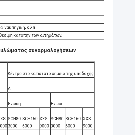
α, ναυπηγική, κ.λπ.
θέσιμη κατόπην των αιτημάτων.
ουλώματος συναρμολογήσεων
Κέντρο στο κατώτατο σημείο της υποδοχής
Α
Ένωση
Ένωση
XXS
SCH80
SCH160
XXS
SCH80
SCH160
XXS
000
3000
6000
9000
3000
6000
9000