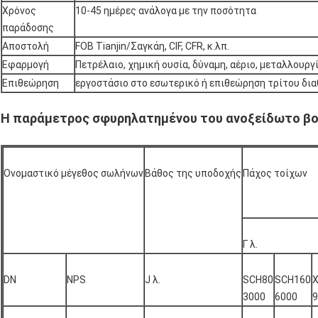
Χρόνος
10-45 ημέρες ανάλογα με την ποσότητα
παράδοσης
Αποστολή
FOB Tianjin/Σαγκάη, CIF, CFR, κ.λπ.
Εφαρμογή
Πετρέλαιο, χημική ουσία, δύναμη, αέριο, μεταλλουργί
Επιθεώρηση
εργοστάσιο στο εσωτερικό ή επιθεώρηση τρίτου δια
Η παράμετρος σφυρηλατημένου του ανοξείδωτο β
Ονομαστικό μέγεθος σωλήνων
Βάθος της υποδοχής
Πάχος τοίχων
Γ λ.
DN
NPS
J λ.
SCH80
SCH160
3000
6000
9