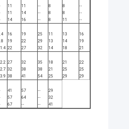
-
11
11
--
8
8
--
-
11
14
--
8
8
--
-
14
16
--
8
11
--
.4
16
19
25
11
13
16
.8
19
22
29
13
14
19
1.4
22
27
32
14
18
21
2.2
27
32
35
18
21
22
2.7
32
38
38
21
25
25
3.9
38
41
54
25
29
29
-
41
57
--
29
-
57
64
--
32
-
67
--
--
41