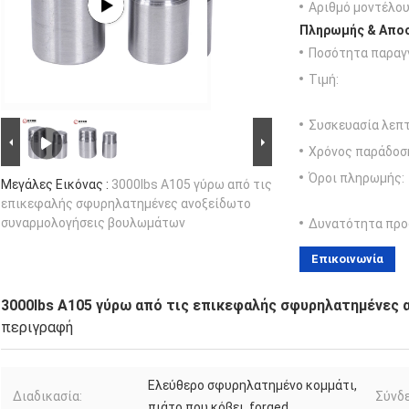
Αριθμό μοντέλου
Πληρωμής & Αποσ
Ποσότητα παραγγ
Τιμή:
Συσκευασία λεπτ
Χρόνος παράδοσ
Όροι πληρωμής:
Μεγάλες Εικόνας :
3000lbs A105 γύρω από τις
επικεφαλής σφυρηλατημένες ανοξείδωτο
συναρμολογήσεις βουλωμάτων
Δυνατότητα προ
Επικοινωνία
3000lbs A105 γύρω από τις επικεφαλής σφυρηλατημένες
περιγραφή
Ελεύθερο σφυρηλατημένο κομμάτι,
Διαδικασία:
Σύνδε
πιάτο που κόβει .forged