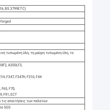
16, BS 3799ETC)
.forged
ινη τυπωμένη ύλη, τη μαύρη τυπωμένη ύλη, το
0IF2, A350LF3,
1H, F347, F347H, F310, F44
 F65, F70,
9, F91, ECT
ε τις απαιτήσεις των πελατών
από SGS