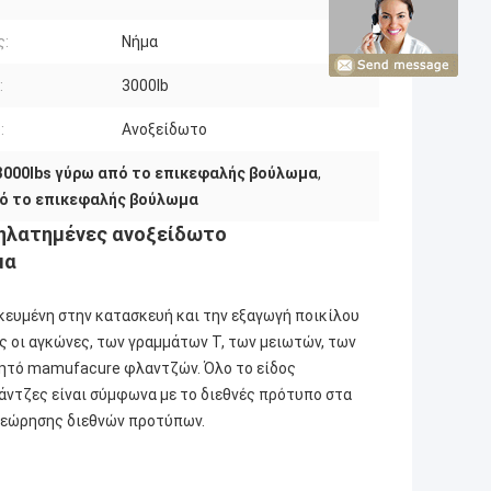
ς:
Νήμα
:
3000lb
:
Ανοξείδωτο
3000lbs γύρω από το επικεφαλής βούλωμα
,
ό το επικεφαλής βούλωμα
ρηλατημένες ανοξείδωτο
μα
ικευμένη στην κατασκευή και την εξαγωγή ποικίλου
οι αγκώνες, των γραμμάτων Τ, των μειωτών, των
ητό mamufacure φλαντζών. Όλο το είδος
τζες είναι σύμφωνα με το διεθνές πρότυπο στα
ιθεώρησης διεθνών προτύπων.