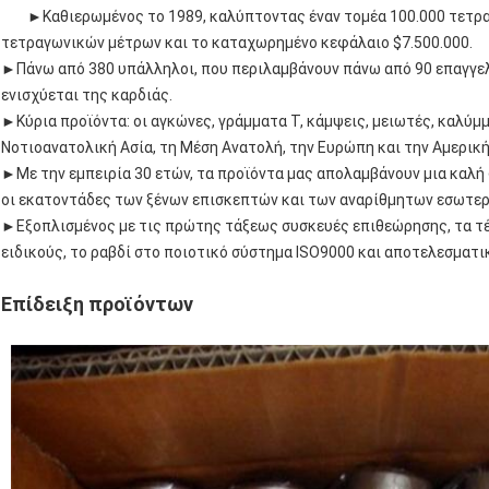
►Καθιερωμένος το 1989, καλύπτοντας έναν τομέα 100.000 τετραγ
τετραγωνικών μέτρων και το καταχωρημένο κεφάλαιο $7.500.000.
►Πάνω από 380 υπάλληλοι, που περιλαμβάνουν πάνω από 90 επαγγελμ
ενισχύεται της καρδιάς.
►Κύρια προϊόντα: οι αγκώνες, γράμματα Τ, κάμψεις, μειωτές, καλύμ
Νοτιοανατολική Ασία, τη Μέση Ανατολή, την Ευρώπη και την Αμερική
►Με την εμπειρία 30 ετών, τα προϊόντα μας απολαμβάνουν μια καλή 
οι εκατοντάδες των ξένων επισκεπτών και των αναρίθμητων εσωτερ
►Εξοπλισμένος με τις πρώτης τάξεως συσκευές επιθεώρησης, τα τέ
ειδικούς, το ραβδί στο ποιοτικό σύστημα ISO9000 και αποτελεσματι
Επίδειξη προϊόντων