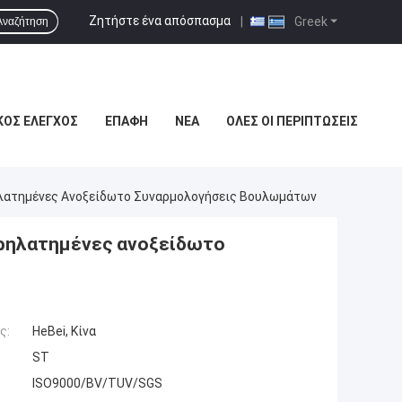
Ζητήστε ένα απόσπασμα
|
Greek
Αναζήτηση
ΚΌΣ ΈΛΕΓΧΟΣ
ΕΠΑΦΉ
ΝΈΑ
ΌΛΕΣ ΟΙ ΠΕΡΙΠΤΏΣΕΙΣ
ηλατημένες Ανοξείδωτο Συναρμολογήσεις Βουλωμάτων
υρηλατημένες ανοξείδωτο
ς:
HeBei, Κίνα
ST
ISO9000/BV/TUV/SGS