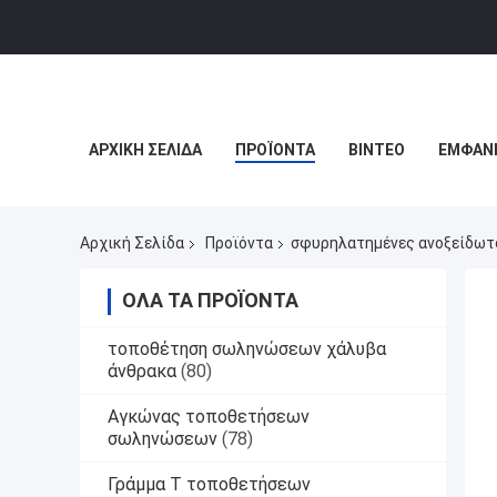
ΑΡΧΙΚΉ ΣΕΛΊΔΑ
ΠΡΟΪΌΝΤΑ
ΒΊΝΤΕΟ
ΕΜΦΆΝΙ
Αρχική Σελίδα
Προϊόντα
σφυρηλατημένες ανοξείδωτ
ΌΛΑ ΤΑ ΠΡΟΪΌΝΤΑ
τοποθέτηση σωληνώσεων χάλυβα
άνθρακα
(80)
Αγκώνας τοποθετήσεων
σωληνώσεων
(78)
Γράμμα Τ τοποθετήσεων