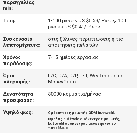
παραγγελίας
ΜΕ
min:
ΕΜΆΣ
Τιμή:
1-100 pieces US $0.53/ Piece;>100
pieces US $0.41/ Piece
ΓΎΡΟΣ
Συσκευασία
στις ξύλινες περιπτώσεις ή τις
ΕΡΓΟΣΤΑΣΊΩΝ
λεπτομέρειες:
απαιτήσεις πελατών
Χρόνος
7-15 ημέρες εργασίας
ΠΟΙΟΤΙΚΌΣ
παράδοσης:
ΈΛΕΓΧΟΣ
Όροι
L/C, D/A, D/P, T/T, Western Union,
πληρωμής:
MoneyGram
ΕΠΑΦΉ
Δυνατότητα
80000 κομμάτια/μήνας
προσφοράς:
ΝΈΑ
Υψηλό φως:
,
Ομόκεντρος μειωτής ODM buttweld
,
υψηλός buttweld ομόκεντρος μειωτής
buttweld ομόκεντρος μειωτής για το
πετρέλαιο
ΌΛΕΣ