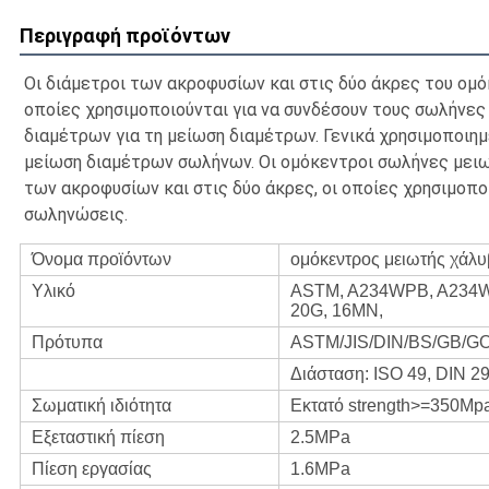
Περιγραφή προϊόντων
Οι διάμετροι των ακροφυσίων και στις δύο άκρες του ομόκ
οποίες χρησιμοποιούνται για να συνδέσουν τους σωλήνες
διαμέτρων για τη μείωση διαμέτρων. Γενικά χρησιμοποιημέ
μείωση διαμέτρων σωλήνων. Οι ομόκεντροι σωλήνες μειωτ
των ακροφυσίων και στις δύο άκρες, οι οποίες χρησιμοποιο
σωληνώσεις.
Όνομα προϊόντων
ομόκεντρος μειωτής χάλ
Υλικό
ASTM, A234WPB, A234WP
20G, 16MN,
Πρότυπα
ASTM/JIS/DIN/BS/GB/G
Διάσταση: ISO 49, DIN 2
Σωματική ιδιότητα
Εκτατό strength>=350Mp
Εξεταστική πίεση
2.5MPa
Πίεση εργασίας
1.6MPa