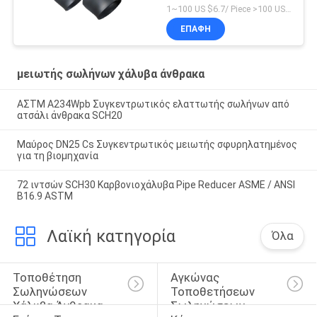
1~100 US $6.7/ Piece >100 US $4.5/ Piece MOQ:1 κομμάτι
ΕΠΑΦΉ
μειωτής σωλήνων χάλυβα άνθρακα
ΑΣTM A234Wpb Συγκεντρωτικός ελαττωτής σωλήνων από
ατσάλι άνθρακα SCH20
Μαύρος DN25 Cs Συγκεντρωτικός μειωτής σφυρηλατημένος
για τη βιομηχανία
72 ιντσών SCH30 Καρβονιοχάλυβα Pipe Reducer ASME / ANSI
B16.9 ASTM
Λαϊκή κατηγορία
Όλα
Τοποθέτηση 
Αγκώνας 
Σωληνώσεων 
Τοποθετήσεων 
Χάλυβα Άνθρακα
Σωληνώσεων