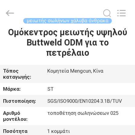
Pipe
Fittings
Group
Co.,
Ltd..
μειωτής σωλήνων χάλυβα άνθρακα
All
Rights
Reserved.
Ομόκεντρος μειωτής υψηλού
ΑΡΧΙΚΉ
Developed
by
Buttweld ODM για το
ΣΕΛΊΔΑ
ECER
πετρέλαιο
ΠΡΟΪΌΝΤΑ
Τόπος
Κομητεία Mengcun, Κίνα
καταγωγής:
ΒΊΝΤΕΟ
Μάρκα:
ST
ΕΜΦΆΝΙΣΗ
Πιστοποίηση:
SGS/ISO9000/EN10204 3.1B/TUV
VR
Αριθμό
τοποθέτηση σωληνώσεων 025
μοντέλου:
ΣΧΕΤΙΚΆ
Ποσότητα
1 κομμάτι