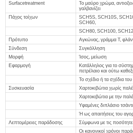
Surfacetreatment
Το μαύρο χρώμα, αντιοξει
γαλβανίζει
Πάχος τοίχων
SCH5S, SCH10S, SCH10
SCH60,
SCH80, SCH100, SCH12
Πρότυπο
Αγκώνας, γράμμα Τ, φλάν
Σύνδεση
Συγκόλληση
Μορφή
Ίσος, μείωση
Εφαρμογή
Κατάλληλος για το σύστη
πετρέλαιο και ούτω καθεξ
Το σχέδιο ή τα σχέδια του
Συσκευασία
Χαρτοκιβώτια χωρίς παλέ
Χαρτοκιβώτια με την παλ
Υφαμένες διπλάσιο τσάντ
Ή ως απαιτήσεις του αγο
Λεπτομέρειες παράδοσης
Σύμφωνα με τις ποσότητες
Οι κανονικοί χρόνοι παρά