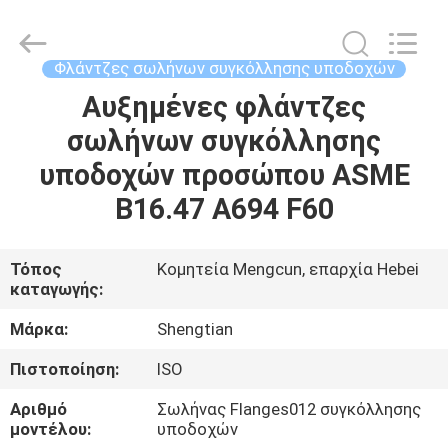
Fittings
Group
Co.,
Ltd..
All
Φλάντζες σωλήνων συγκόλλησης υποδοχών
Rights
Reserved.
Developed
Αυξημένες φλάντζες
ΑΡΧΙΚΉ
by
ECER
σωλήνων συγκόλλησης
ΣΕΛΊΔΑ
υποδοχών προσώπου ASME
ΠΡΟΪΌΝΤΑ
B16.47 A694 F60
ΒΊΝΤΕΟ
Τόπος
Κομητεία Mengcun, επαρχία Hebei
καταγωγής:
ΕΜΦΆΝΙΣΗ
Μάρκα:
Shengtian
VR
Πιστοποίηση:
ISO
Αριθμό
Σωλήνας Flanges012 συγκόλλησης
ΣΧΕΤΙΚΆ
μοντέλου:
υποδοχών