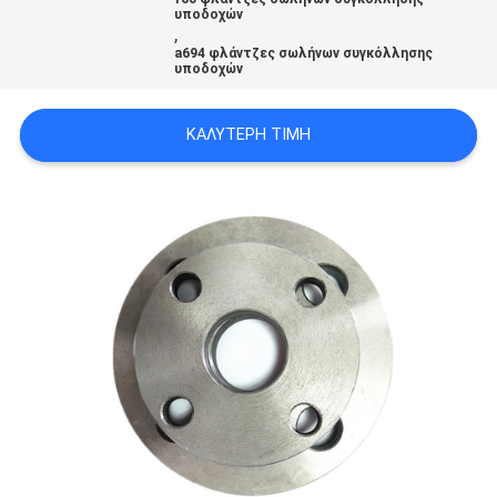
ΟΙ
υποδοχών
,
ΠΕΡΙΠΤΏΣΕΙΣ
a694 φλάντζες σωλήνων συγκόλλησης
υποδοχών
SITEMAP
ΚΑΛΎΤΕΡΗ ΤΙΜΉ
ΠΟΛΙΤΙΚΉ
ΑΠΟΡΡΉΤΟΥ