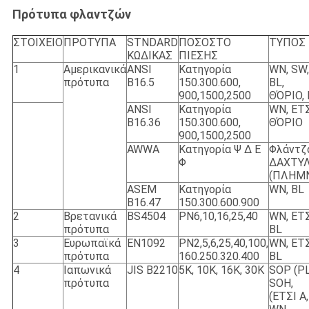
Πρότυπα φλαντζών
ΣΤΟΙΧΕΙΟ
ΠΡΟΤΥΠΑ
STNDARD
ΠΟΣΟΣΤΟ
ΤΥΠΟΣ
ΚΩΔΙΚΑΣ
ΠΙΕΣΗΣ
1
Αμερικανικά
ANSI
Κατηγορία
WN, SW,
πρότυπα
B16.5
150.300.600,
BL,
900,1500,2500
ΘΌΡΙΟ,
ANSI
Κατηγορία
WN, ΕΤΣ
B16.36
150.300.600,
ΘΌΡΙΟ
900,1500,2500
AWWA
Κατηγορία Ψ Δ Ε
Φλάντζ
Φ
ΔΑΧΤΥΛ
(ΠΛΗΜ
ASEM
Κατηγορία
WN, BL
B16.47
150.300.600.900
2
Βρετανικά
BS4504
PN6,10,16,25,40
WN, ΕΤΣ
πρότυπα
BL
3
Ευρωπαϊκά
EN1092
PN2,5,6,25,40,100,
WN, ΕΤΣ
πρότυπα
160.250.320.400
BL
4
Ιαπωνικά
JIS B2210
5K, 10K, 16K, 30K
SOP (PL
πρότυπα
SOH,
(ΕΤΣΙ Α, 