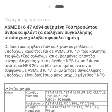
Περιγραφή προϊόντων
ASME B16.47 A694 αυξημένη F60 προσώπου
άνθρακα φλάντζα σωλήνων συγκόλλησης
υποδοχών χάλυβα σφυρηλατημένη
Οι διαστάσεις φλαντζών σωλήνων συγκόλλησης
υποδοχών καλύπτονται σε ASME B16.47- που καλύπτει
τις φλάντζες σωλήνων και οι βαλμένες φλάντζα
συναρμολογήσεις για το μέγεθος NPS ½» σε 24» για
ανωτέρω NPS 26» σε 60» αυτό πρέπει να είναι
σύμφωνα με ASME B16.47. Οι φλάντζες συγκόλλησης
υποδοχών είναι διαθέσιμο μόνο μέχρι 3 μέγεθος ″ NPS.
Φλάντζες χάλυβα
Υλικό
Χάλυβας
ASTM A105. ASTM A350 LF1. LF2, CL1/CL2,
άνθρακα
S235JRG2, P245GH
P250GH, P280GHM
Ανοξείδωτο
ASTM A182, F304/304L, F316/316L
Χάλυβας
ASTM A182 A182 F12, F11, F22, F5, F9,
κραμάτων
F91etc.