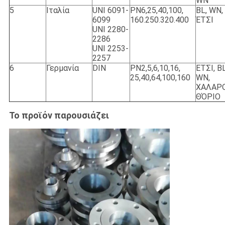
WN
5
Ιταλία
UNI 6091-
PN6,25,40,100,
BL, WN,
6099
160.250.320.400
ΈΤΣΙ
UNI 2280-
2286
UNI 2253-
2257
6
Γερμανία
DIN
PN2,5,6,10,16,
ΕΤΣΙ, BL
25,40,64,100,160
WN,
ΧΑΛΑΡΟ
ΘΌΡΙΟ
Το προϊόν παρουσιάζει