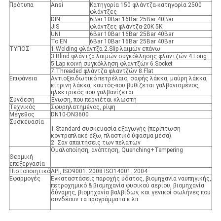
Πρότυπα
Ansi
Κατηγορία 150 φλάντζα-κατηγορία 2500
φλάντζες
DIN
6Bar 10Bar 16Bar 25Bar 40Bar
JIS
φλάντζες φλάντζα-20K 5K
UNI
6Bar 10Bar 16Bar 25Bar 40Bar
Το EN
6Bar 10Bar 16Bar 25Bar 40Bar
ΤΥΠΟΣ
1.Welding φλάντζα 2.Slip λαιμών επάνω
3.Blind φλάντζα λαιμών συγκόλλησης φλαντζών 4.Long
5.Lap κοινή συγκόλληση φλαντζών 6.Socket
7.Threaded φλάντζα φλαντζών 8.Flat
Επιφάνεια
Αντιοξειδωτικό πετρέλαιο, σαφής λάκκα, μαύρη λάκκα,
κίτρινη λάκκα, καυτός-που βυθίζεται γαλβανισμένος,
ηλεκτρικός που γαλβανίζεται
Σύνδεση
Ένωση, που περνιέται κλωστή
Τεχνικός
Σφυρηλατημένος, ρίψη
Μέγεθος
DN10-DN3600
Συσκευασία
1.Standard συσκευασία εξαγωγής (περίπτωση
κοντραπλακέ έξω, πλαστικό ύφασμα μέσα).
2: Σαν απαιτήσεις των πελατών
Ομαλοποίηση, ανόπτηση, Quenching+Tempering
Θερμική
επεξεργασία
Πιστοποιητικό
API, ISO9001: 2008 ISO14001: 2004
Εφαρμογές
Εγκαταστάσεις παροχής ύδατος, βιομηχανία ναυπηγικής,
πετροχημικό & βιομηχανία φυσικού αερίου, βιομηχανία
δύναμης, βιομηχανία βαλβίδων, και γενικοί σωλήνες που
συνδέουν τα προγράμματα κ.λπ.