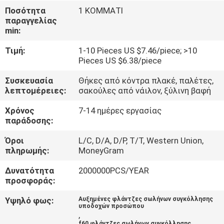
ΜΕ
Ποσότητα
1 ΚΟΜΜΑΤΙ
παραγγελίας
ΕΜΆΣ
min:
Τιμή:
1-10 Pieces US $7.46/piece; >10
ΓΎΡΟΣ
Pieces US $6.38/piece
ΕΡΓΟΣΤΑΣΊΩΝ
Συσκευασία
Θήκες από κόντρα πλακέ, παλέτες,
λεπτομέρειες:
σακούλες από νάιλον, ξύλινη βαφή
ΠΟΙΟΤΙΚΌΣ
Χρόνος
7-14 ημέρες εργασίας
ΈΛΕΓΧΟΣ
παράδοσης:
Όροι
L/C, D/A, D/P, T/T, Western Union,
πληρωμής:
MoneyGram
ΕΠΑΦΉ
Δυνατότητα
2000000PCS/YEAR
προσφοράς:
ΝΈΑ
Υψηλό φως:
Αυξημένες φλάντζες σωλήνων συγκόλλησης
υποδοχών προσώπου
ΌΛΕΣ
,
f60 φλάντζες σωλήνων συγκόλλησης