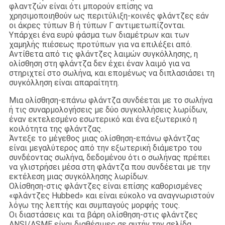
φλαντζών είναι ότι μπορούν επίσης να
χρησιμοποιηθούν ως περιτύλιξη-κοινές φλάντζες εάν
οι άκρες τύπων Β ή τύπων Γ αντιμετωπίζονται.
Υπάρχει ένα ευρύ φάσμα των διαμέτρων και των
χαμηλής πιέσεως προτύπων για να επιλέξει από.
Αντίθετα από τις φλάντζες λαιμών συγκόλλησης, η
ολίσθηση στη φλάντζα δεν έχει έναν λαιμό για να
στηριχτεί στο σωλήνα, και επομένως να διπλασιάσει τη
συγκόλληση είναι απαραίτητη.
Μια ολίσθηση-επάνω φλάντζα συνδέεται με το σωλήνα
ή τις συναρμολογήσεις με δύο συγκολλήσεις λωρίδων,
έναν εκτελεσμένο εσωτερικό και ένα εξωτερικό η
κοιλότητα της φλάντζας.
Άντεξε το μέγεθος μιας ολίσθηση-επάνω φλάντζας
είναι μεγαλύτερος από την εξωτερική διάμετρο του
συνδέοντας σωλήνα, δεδομένου ότι ο σωλήνας πρέπει
να γλιστρήσει μέσα στη φλάντζα που συνδέεται με την
εκτέλεση μιας συγκόλλησης λωρίδων.
Ολίσθηση-στις φλάντζες είναι επίσης καθορισμένες
«φλάντζες Hubbed» και είναι εύκολο να αναγνωριστούν
λόγω της λεπτής και συμπαγούς μορφής τους.
Οι διαστάσεις και τα βάρη ολίσθηση-στις φλάντζες
ANSI/ASME είναι διαθέσιμες σε αυτήν την σελίδα.