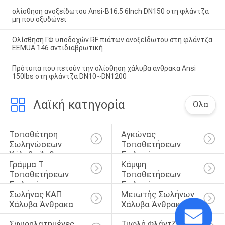
ολίσθηση ανοξείδωτου Ansi-B16.5 6Inch DN150 στη φλάντζα
μη που οξυδώνει
Ολίσθηση ΓΦ υποδοχών RF πιάτων ανοξείδωτου στη φλάντζα
EEMUA 146 αντιδιαβρωτική
Πρότυπα που πετούν την ολίσθηση χάλυβα άνθρακα Ansi
150lbs στη φλάντζα DN10~DN1200
Λαϊκή κατηγορία
Όλα
Τοποθέτηση 
Αγκώνας 
Σωληνώσεων 
Τοποθετήσεων 
Χάλυβα Άνθρακα
Σωληνώσεων
Γράμμα Τ 
Κάμψη 
Τοποθετήσεων 
Τοποθετήσεων 
Σωληνώσεων
Σωληνώσεων
Σωλήνας ΚΑΠ 
Μειωτής Σωλήνων 
Χάλυβα Άνθρακα
Χάλυβα Άνθρακα
Σφυρηλατημένες 
Τυφλή Φλάντζα 