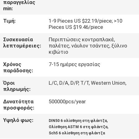
παραγγελίας
ΜΕ
min:
ΕΜΆΣ
Τιμή:
1-9 Pieces US $22.19/piece; >10
Pieces US $19.46/piece
ΓΎΡΟΣ
Συσκευασία
Περιπτώσεις κοντραπλακέ,
ΕΡΓΟΣΤΑΣΊΩΝ
λεπτομέρειες:
παλέτες, νάυλον τσάντες, ξύλινο
κιβώτιο
ΠΟΙΟΤΙΚΌΣ
Χρόνος
7-15 ημέρες εργασίας
παράδοσης:
ΈΛΕΓΧΟΣ
Όροι
L/C, D/A, D/P, T/T, Western Union,
πληρωμής:
ΕΠΑΦΉ
Δυνατότητα
500000pcs/year
προσφοράς:
ΝΈΑ
Υψηλό φως:
,
DIN50 6 ολίσθηση στη φλάντζα
,
Ολίσθηση ASTM 6 στη φλάντζα
ΌΛΕΣ
Sch5 6 ολίσθηση στη φλάντζα