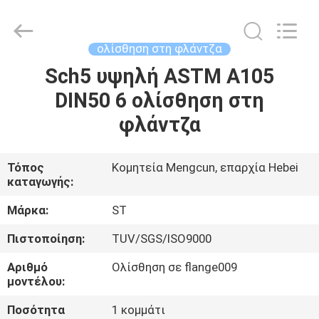
Fittings
Group
Co.,
Ltd..
All
ολίσθηση στη φλάντζα
Rights
Reserved.
Developed
Sch5 υψηλή ASTM A105
ΑΡΧΙΚΉ
by
ECER
DIN50 6 ολίσθηση στη
ΣΕΛΊΔΑ
φλάντζα
ΠΡΟΪΌΝΤΑ
Τόπος
Κομητεία Mengcun, επαρχία Hebei
καταγωγής:
ΒΊΝΤΕΟ
Μάρκα:
ST
ΕΜΦΆΝΙΣΗ
Πιστοποίηση:
TUV/SGS/ISO9000
VR
Αριθμό
Ολίσθηση σε flange009
μοντέλου:
ΣΧΕΤΙΚΆ
Ποσότητα
1 κομμάτι