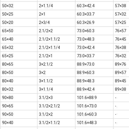
50×32
2×1.1/4
60.3×42.4
57×38
50×25
2×1
60.3×33.7
57×32
50×20
2×3/4
60.3×26.9
57×25
65×50
2.1/2×2
73.0×60.3
76×57
65×40
2.1/2×1.1/2
73.0×48.3
76×45
65×32
2.1/2×1.1/4
73.0×42.4
76×38
65×25
2.1/2×1
73.0×33.7
76×32
80×65
3×2.1/2
88.9×73.0
89×76
80×50
3×2
88.9×60.3
89×57
80×40
3×1.1/2
88.9×48.3
89×45
80×32
3×1.1/4
88.9×42.4
89×38
90×80
3.1/2×3
101.6×88.9
-
90×65
3.1/2×2.1/2
101.6×73.0
-
90×50
3.1/2×2
101.6×60.3
-
90×40
3.1/2×1.1/2
101.6×48.3
-