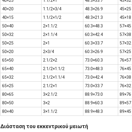
40×25
1.1/2×1
48.3×33.7
45×32
40×20
1.1/2×3/4
48.3×26.9
45×25
40×15
1.1/2×1/2
48.3×21.3
45×18
50×40
2×1.1/2
60.3×48.3
57×45
50×32
2×1.1/4
60.3×42.4
57×38
50×25
2×1
60.3×33.7
57×32
50×20
2×3/4
60.3×26.9
57×25
65×50
2.1/2×2
73.0×60.3
76×57
65×40
2.1/2×1.1/2
73.0×48.3
76×45
65×32
2.1/2×1.1/4
73.0×42.4
76×38
65×25
2.1/2×1
73.0×33.7
76×32
80×65
3×2.1/2
88.9×73.0
89×76
80×50
3×2
88.9×60.3
89×57
80×40
3×1.1/2
88.9×48.3
89×45
Διάσταση του εκκεντρικού μειωτή