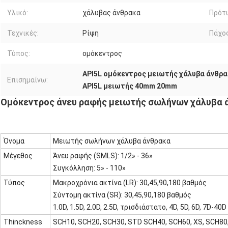
Υλικό:
χάλυβας άνθρακα
Πρότ
Τεχνικές:
Ρίψη
Πάχος
Τύπος:
ομόκεντρος
API5L ομόκεντρος μειωτής χάλυβα άνθρ
Επισημαίνω:
API5L μειωτής 40mm 20mm
Ομόκεντρος άνευ ραφής μειωτής σωλήνων χάλυβα ά
Όνομα
Μειωτής σωλήνων χάλυβα άνθρακα
Μέγεθος
Άνευ ραφής (SMLS): 1/2» - 36»
Συγκόλληση: 5» - 110»
Τύπος
Μακροχρόνια ακτίνα (LR): 30,45,90,180 βαθμός
Σύντομη ακτίνα (SR): 30,45,90,180 βαθμός
1.0D, 1.5D, 2.0D, 2.5D, τρισδιάστατο, 4D, 5D, 6D, 7D-40D
Thinckness
SCH10, SCH20, SCH30, STD SCH40, SCH60, XS, SCH80