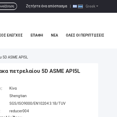
Ζητήστε ένα απόσπασμα
|
Greek
Αναζήτηση
ΚΌΣ ΈΛΕΓΧΟΣ
ΕΠΑΦΉ
ΝΈΑ
ΌΛΕΣ ΟΙ ΠΕΡΙΠΤΏΣΕΙΣ
υ 5D ASME API5L
ακα πετρελαίου 5D ASME API5L
ς:
Κίνα
Shengtian
SGS/ISO9000/EN10204 3.1B/TUV
:
reducer004