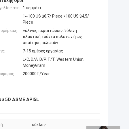
τολής Όροι:
ελίας min:
1 κομμάτι
1~100 US $6.7/ Piece >100 US $4.5/
Piece
ομέρειες:
Ξύλινες περιπτώσεις, ξύλινη
πλαστική τσάντα παλετών ή ως
απαίτηση πελατών
ης:
7-15 ημέρες εργασίας
L/C, D/A, D/P, T/T, Western Union,
MoneyGram
σφοράς:
200000T/Year
ου 5D ASME API5L
ή:
κύκλος