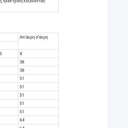
, ηλεκτρική λοξεύοντας
Απ'άκρη σ'άκρη
Β
Χ
38
38
51
51
51
51
51
64