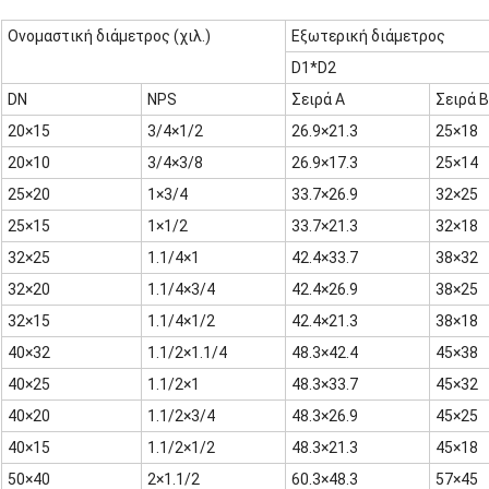
Ονομαστική διάμετρος
(χιλ.)
Εξωτερική διάμετρος
D1*D2
DN
NPS
Σειρά Α
Σειρά Β
20×15
3/4×1/2
26.9×21.3
25×18
20×10
3/4×3/8
26.9×17.3
25×14
25×20
1×3/4
33.7×26.9
32×25
25×15
1×1/2
33.7×21.3
32×18
32×25
1.1/4×1
42.4×33.7
38×32
32×20
1.1/4×3/4
42.4×26.9
38×25
32×15
1.1/4×1/2
42.4×21.3
38×18
40×32
1.1/2×1.1/4
48.3×42.4
45×38
40×25
1.1/2×1
48.3×33.7
45×32
40×20
1.1/2×3/4
48.3×26.9
45×25
40×15
1.1/2×1/2
48.3×21.3
45×18
50×40
2×1.1/2
60.3×48.3
57×45