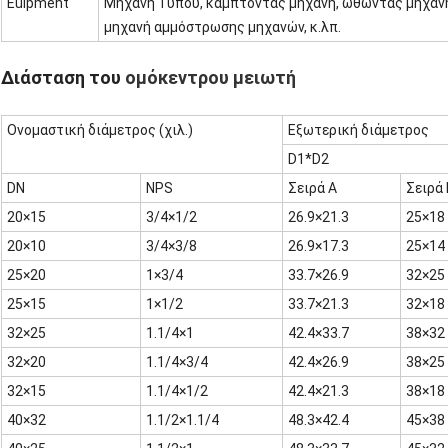
Euipment
Μηχανή Τύπου, κάμπτοντας μηχανή, ωθώντας μηχανή
μηχανή αμμόστρωσης μηχανών, κ.λπ.
Διάσταση του
ομόκεντρου μειωτή
Ονομαστική διάμετρος
(χιλ.)
Εξωτερική διάμετρος
D1*D2
DN
NPS
Σειρά Α
Σειρά 
20×15
3/4×1/2
26.9×21.3
25×18
20×10
3/4×3/8
26.9×17.3
25×14
25×20
1×3/4
33.7×26.9
32×25
25×15
1×1/2
33.7×21.3
32×18
32×25
1.1/4×1
42.4×33.7
38×32
32×20
1.1/4×3/4
42.4×26.9
38×25
32×15
1.1/4×1/2
42.4×21.3
38×18
40×32
1.1/2×1.1/4
48.3×42.4
45×38