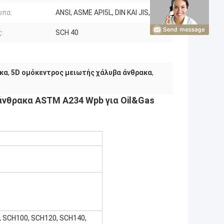
υπα:
ANSI, ASME API5L, DIN ΚΑΙ JIS, Κ.ΛΠ.
:
SCH 40
ακα
,
5D ομόκεντρος μειωτής χάλυβα άνθρακα
,
νθρακα ASTM A234 Wpb για Oil&Gas
, SCH100, SCH120, SCH140,