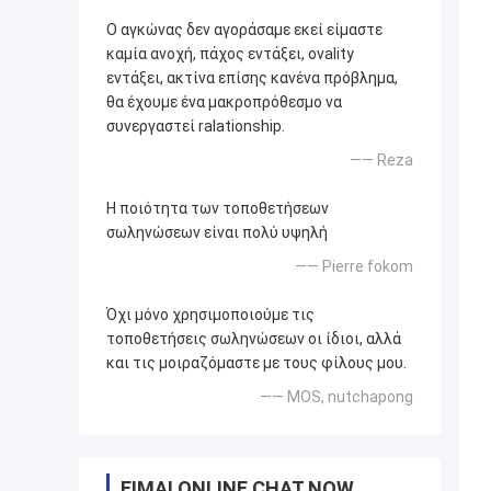
Ο αγκώνας δεν αγοράσαμε εκεί είμαστε
καμία ανοχή, πάχος εντάξει, ovality
εντάξει, ακτίνα επίσης κανένα πρόβλημα,
θα έχουμε ένα μακροπρόθεσμο να
συνεργαστεί ralationship.
—— Reza
Η ποιότητα των τοποθετήσεων
σωληνώσεων είναι πολύ υψηλή
—— Pierre fokom
Όχι μόνο χρησιμοποιούμε τις
τοποθετήσεις σωληνώσεων οι ίδιοι, αλλά
και τις μοιραζόμαστε με τους φίλους μου.
—— MOS, nutchapong
ΕΊΜΑΙ ONLINE CHAT NOW