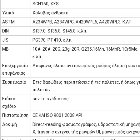
SCH160, XXS
Υλικό
Χάλυβας άνθρακα
ASTM
A234WPB, A234WPC, A420WPL6, A420WPL3, Κ.ΛΠ.
DIN
St37.0, St35.8, St45.8, κ.λπ.
JIS
PG370, PT410, κ.λπ.
ΜΒ
10#, 20#, 20G, 23g, 20R, Q235,16Mn, 16MnR, 1Cr5Mo
κ.λπ.
Επεξεργασία
Διαφανές έλαιο, αντισκωρικός μαύρος έλαιο ή καυτ
επιφάνειας
Συσκευασία
Στις δασώδεις περιπτώσεις ή τις παλέτες, ή όπως γ
πελατών
Ειδικό
σαν το σχέδιό σας
σχέδιο
Πιστοποίηση
CE ΚΑΙ ISO 9001:2008 API
Δοκιμή
Direct-reading φασματογράφος, υδροστατική μηχανή
X, trasonic ανιχνευτής ρωγμών UI, μαγνητικός ανιχν