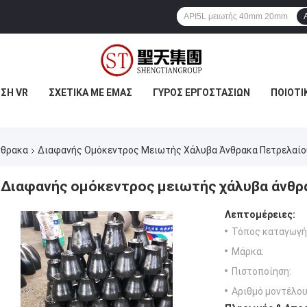
ΣΗ VR
ΣΧΕΤΙΚΆ ΜΕ ΕΜΆΣ
ΓΎΡΟΣ ΕΡΓΟΣΤΑΣΊΩΝ
ΠΟΙΟΤΙ
νθρακα
Διαφανής Ομόκεντρος Μειωτής Χάλυβα Άνθρακα Πετρελαίο
Διαφανής ομόκεντρος μειωτής χάλυβα άνθρ
Λεπτομέρειες:
Τόπος καταγωγή
Μάρκα:
Πιστοποίηση:
Αριθμό μοντέλου