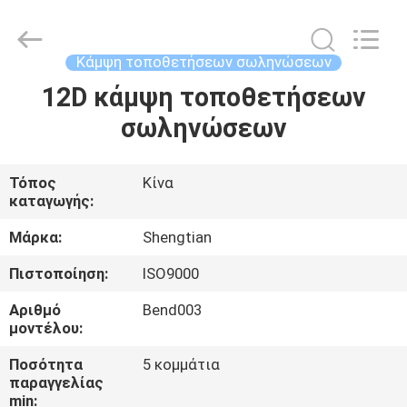
Pipe
Fittings
Group
Co.,
Ltd..
Κάμψη τοποθετήσεων σωληνώσεων
All
Rights
Reserved.
12D κάμψη τοποθετήσεων
ΑΡΧΙΚΉ
Developed
by
σωληνώσεων
ΣΕΛΊΔΑ
ECER
ΠΡΟΪΌΝΤΑ
Τόπος
Κίνα
καταγωγής:
ΒΊΝΤΕΟ
Μάρκα:
Shengtian
Πιστοποίηση:
ISO9000
ΕΜΦΆΝΙΣΗ
Αριθμό
Bend003
VR
μοντέλου:
Ποσότητα
5 κομμάτια
παραγγελίας
ΣΧΕΤΙΚΆ
min: