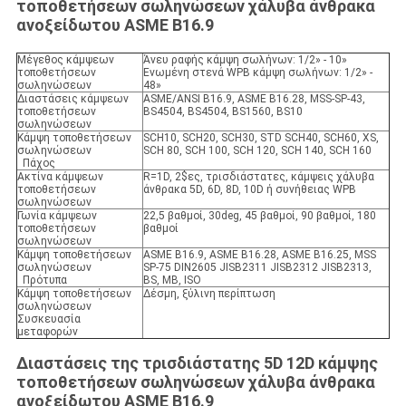
τοποθετήσεων σωληνώσεων χάλυβα άνθρακα
ανοξείδωτου ASME B16.9
Μέγεθος κάμψεων
Άνευ ραφής κάμψη σωλήνων: 1/2» - 10»
τοποθετήσεων
Ενωμένη στενά WPB κάμψη σωλήνων: 1/2» -
σωληνώσεων
48»
Διαστάσεις κάμψεων
ASME/ANSI B16.9, ASME B16.28, MSS-SP-43,
τοποθετήσεων
BS4504, BS4504, BS1560, BS10
σωληνώσεων
Κάμψη τοποθετήσεων
SCH10, SCH20, SCH30, STD SCH40, SCH60, XS,
σωληνώσεων
SCH 80, SCH 100, SCH 120, SCH 140, SCH 160
Πάχος
Ακτίνα κάμψεων
R=1D, 2$ες, τρισδιάστατες, κάμψεις χάλυβα
τοποθετήσεων
άνθρακα 5D, 6D, 8D, 10D ή συνήθειας WPB
σωληνώσεων
Γωνία κάμψεων
22,5 βαθμοί, 30deg, 45 βαθμοί, 90 βαθμοί, 180
τοποθετήσεων
βαθμοί
σωληνώσεων
Κάμψη τοποθετήσεων
ASME B16.9, ASME B16.28, ASME B16.25, MSS
σωληνώσεων
SP-75 DIN2605 JISB2311 JISB2312 JISB2313,
Πρότυπα
BS, ΜΒ, ISO
Κάμψη τοποθετήσεων
Δέσμη, ξύλινη περίπτωση
σωληνώσεων
Συσκευασία
μεταφορών
Διαστάσεις της τρισδιάστατης 5D 12D κάμψης
τοποθετήσεων σωληνώσεων χάλυβα άνθρακα
ανοξείδωτου ASME B16.9