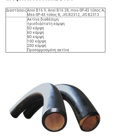
Διαστάσεις
Ansi B16.9, Ansi B16.28, mss-SP-43 τύπος Α,
Mss-SP-43 τύπος Β, JIS B2312, JIS B2313
Ακτίνα διαθέσιμη
τρισδιάστατη κάμψη
5D κάμψη
6D κάμψη
8D κάμψη
10D κάμψη
20D κάμψη
Προσαρμοσμένη ακτίνα