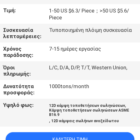
ΜΕ
Τιμή:
1-50 US $6.3/ Piece；>50 US $5.6/
ΕΜΆΣ
Piece
Συσκευασία
Τυποποιημένη πλόιμη συσκευασία
ΓΎΡΟΣ
λεπτομέρειες:
ΕΡΓΟΣΤΑΣΊΩΝ
Χρόνος
7-15 ημέρες εργασίας
παράδοσης:
ΠΟΙΟΤΙΚΌΣ
Όροι
L/C, D/A, D/P, T/T, Western Union,
πληρωμής:
ΈΛΕΓΧΟΣ
Δυνατότητα
1000tons/month
προσφοράς:
ΕΠΑΦΉ
Υψηλό φως:
,
12D κάμψη τοποθετήσεων σωληνώσεων
Κάμψη τοποθετήσεων σωληνώσεων ASME
ΝΈΑ
B16.9
,
12D κάμψεις σωλήνων ανοξείδωτου
ΌΛΕΣ
ΚΑΛΎΤΕΡΗ ΤΙΜΉ